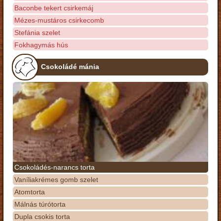
Baconbe tekert csirkemáj
Mézes-mustáros csirkecomb
Stefánia szelet
Fokhagymás hús
Csokoládé mánia
Csokoládés-narancs torta
Vaníliakrémes gomb szelet
Atomtorta
Málnás túrótorta
Dupla csokis torta