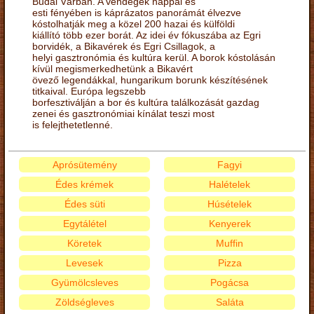
Budai Várban. A vendégek nappal és
esti fényében is káprázatos panorámát élvezve
kóstolhatják meg a közel 200 hazai és külföldi
kiállító több ezer borát. Az idei év fókuszába az Egri
borvidék, a Bikavérek és Egri Csillagok, a
helyi gasztronómia és kultúra kerül. A borok kóstolásán
kívül megismerkedhetünk a Bikavért
övező legendákkal, hungarikum borunk készítésének
titkaival. Európa legszebb
borfesztiválján a bor és kultúra találkozását gazdag
zenei és gasztronómiai kínálat teszi most
is felejthetetlenné.
Aprósütemény
Fagyi
Édes krémek
Halételek
Édes süti
Húsételek
Egytálétel
Kenyerek
Köretek
Muffin
Levesek
Pizza
Gyümölcsleves
Pogácsa
Zöldségleves
Saláta