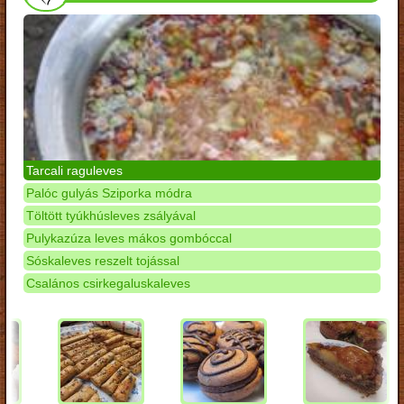
Tarcali raguleves
Palóc gulyás Sziporka módra
Töltött tyúkhúsleves zsályával
Pulykazúza leves mákos gombóccal
Sóskaleves reszelt tojással
Csalános csirkegaluskaleves