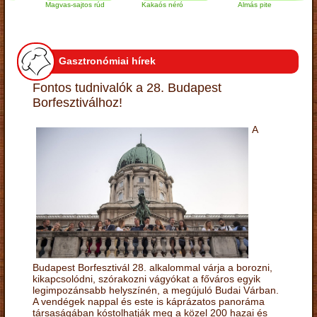
Magvas-sajtos rúd
Kakaós néró
Almás pite
Z
t
Gasztronómiai hírek
Fontos tudnivalók a 28. Budapest
Borfesztiválhoz!
A
Budapest Borfesztivál 28. alkalommal várja a borozni,
kikapcsolódni, szórakozni vágyókat a főváros egyik
legimpozánsabb helyszínén, a megújuló Budai Várban.
A vendégek nappal és este is káprázatos panoráma
társaságában kóstolhatják meg a közel 200 hazai és