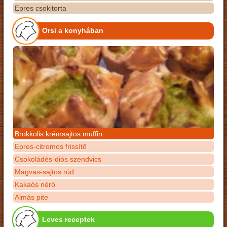
Epres csokitorta
Orsi a konyhában
Brokkolis krémsajtos muffin
Epres-citromos frissítő
Csokoládés-diós szendvics
Magvas-sajtos rúd
Kakaós néró
Almás pite
Leves receptek