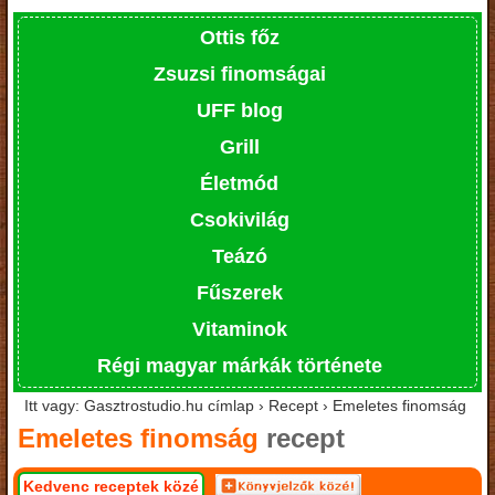
Ottis főz
Zsuzsi finomságai
UFF blog
Grill
Életmód
Csokivilág
Teázó
Fűszerek
Vitaminok
Régi magyar márkák története
Itt vagy: Gasztrostudio.hu címlap › Recept › Emeletes finomság
Emeletes finomság
recept
Kedvenc receptek közé