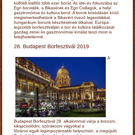
külföldi kiállító több ezer borát. Az idei év fókuszába az
Egri borvidék, a Bikavérek és Egri Csillagok, a helyi
gasztronómia és kultúra kerül. A borok kóstolásán kívül
megismerkedhetünk a Bikavért övező legendákkal,
hungarikum borunk készítésének titkaival. Európa
legszebb borfesztiválján a bor és kultúra találkozását
gazdag zenei és gasztronómiai kínálat teszi most is
felejthetetlenné.
28. Budapest Borfesztivál 2019
A
Budapest Borfesztivál 28. alkalommal várja a borozni,
kikapcsolódni, szórakozni vágyókat a
főváros egyik legimpozánsabb helyszínén, a megújuló