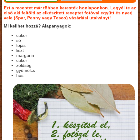
Ezt a receptet már többen keresték honlaponkon. Legyél te az
első aki feltölti az elkészített receptet fotóval együtt és nyerj
vele (Spar, Penny vagy Tesco) vásárlási utalványt!
Mi kellhet hozzá? Alapanyagok:
cukor
só
tojás
liszt
margarin
cukor
zöldség
gyümölcs
hús