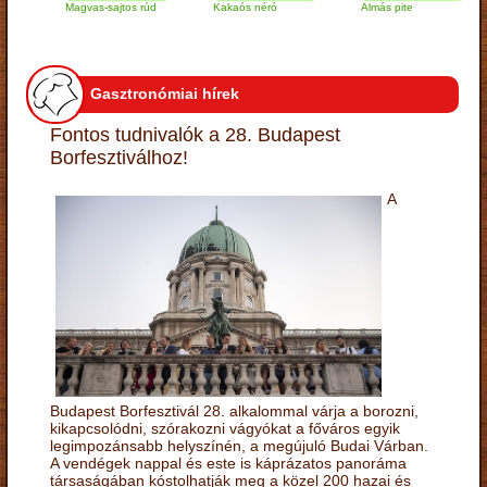
Magvas-sajtos rúd
Kakaós néró
Almás pite
Z
t
Gasztronómiai hírek
Fontos tudnivalók a 28. Budapest
Borfesztiválhoz!
A
Budapest Borfesztivál 28. alkalommal várja a borozni,
kikapcsolódni, szórakozni vágyókat a főváros egyik
legimpozánsabb helyszínén, a megújuló Budai Várban.
A vendégek nappal és este is káprázatos panoráma
társaságában kóstolhatják meg a közel 200 hazai és