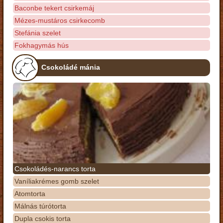
Baconbe tekert csirkemáj
Mézes-mustáros csirkecomb
Stefánia szelet
Fokhagymás hús
Csokoládé mánia
Csokoládés-narancs torta
Vaníliakrémes gomb szelet
Atomtorta
Málnás túrótorta
Dupla csokis torta