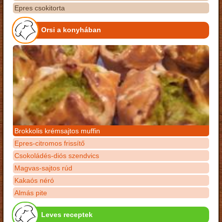
Epres csokitorta
Orsi a konyhában
Brokkolis krémsajtos muffin
Epres-citromos frissítő
Csokoládés-diós szendvics
Magvas-sajtos rúd
Kakaós néró
Almás pite
Leves receptek