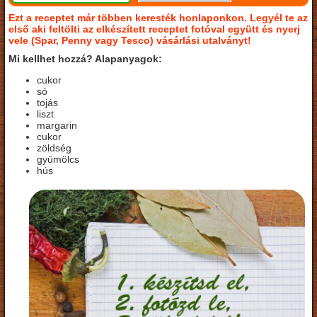
Ezt a receptet már többen keresték honlaponkon. Legyél te az
első aki feltölti az elkészített receptet fotóval együtt és nyerj
vele (Spar, Penny vagy Tesco) vásárlási utalványt!
Mi kellhet hozzá? Alapanyagok:
cukor
só
tojás
liszt
margarin
cukor
zöldség
gyümölcs
hús