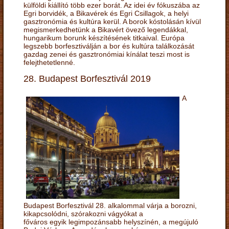
külföldi kiállító több ezer borát. Az idei év fókuszába az
Egri borvidék, a Bikavérek és Egri Csillagok, a helyi
gasztronómia és kultúra kerül. A borok kóstolásán kívül
megismerkedhetünk a Bikavért övező legendákkal,
hungarikum borunk készítésének titkaival. Európa
legszebb borfesztiválján a bor és kultúra találkozását
gazdag zenei és gasztronómiai kínálat teszi most is
felejthetetlenné.
28. Budapest Borfesztivál 2019
A
Budapest Borfesztivál 28. alkalommal várja a borozni,
kikapcsolódni, szórakozni vágyókat a
főváros egyik legimpozánsabb helyszínén, a megújuló