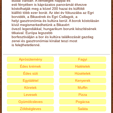
Budai Várban. A vendégek nappal és
esti fényében is káprázatos panorámát élvezve
kóstolhatják meg a közel 200 hazai és külföldi
kiállító több ezer borát. Az idei év fókuszába az Egri
borvidék, a Bikavérek és Egri Csillagok, a
helyi gasztronómia és kultúra kerül. A borok kóstolásán
kívül megismerkedhetünk a Bikavért
övező legendákkal, hungarikum borunk készítésének
titkaival. Európa legszebb
borfesztiválján a bor és kultúra találkozását gazdag
zenei és gasztronómiai kínálat teszi most
is felejthetetlenné.
Aprósütemény
Fagyi
Édes krémek
Halételek
Édes süti
Húsételek
Egytálétel
Kenyerek
Köretek
Muffin
Levesek
Pizza
Gyümölcsleves
Pogácsa
Zöldségleves
Saláta