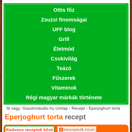
Ottis főz
Zsuzsi finomságai
UFF blog
Grill
Életmód
Csokivilág
Teázó
Fűszerek
Vitaminok
Régi magyar márkák története
Itt vagy: Gasztrostudio.hu címlap › Recept › Eperjoghurt torta
Eperjoghurt torta
recept
Kedvenc receptek közé