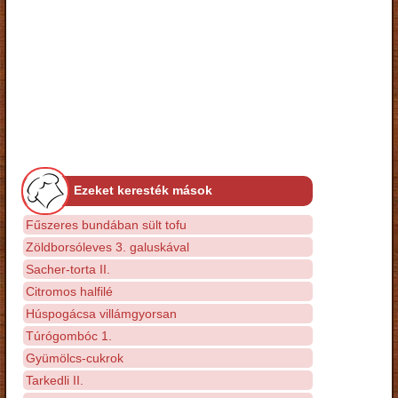
Ezeket keresték mások
Fűszeres bundában sült tofu
Zöldborsóleves 3. galuskával
Sacher-torta II.
Citromos halfilé
Húspogácsa villámgyorsan
Túrógombóc 1.
Gyümölcs-cukrok
Tarkedli II.