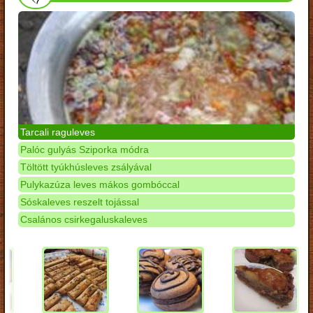
Tarcali raguleves
Palóc gulyás Sziporka módra
Töltött tyúkhúsleves zsályával
Pulykazúza leves mákos gombóccal
Sóskaleves reszelt tojással
Csalános csirkegaluskaleves