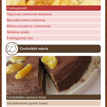
Csirkepörkölt
Tejszínes csirkemell tésztával
Baconbe tekert csirkemáj
Mézes-mustáros csirkecomb
Stefánia szelet
Fokhagymás hús
Csokoládé mánia
Csokoládés-narancs torta
Vaníliakrémes gomb szelet