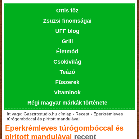
Ottis főz
Zsuzsi finomságai
UFF blog
Grill
Életmód
Csokivilág
Teázó
Fűszerek
Vitaminok
Régi magyar márkák története
Itt vagy: Gasztrostudio.hu címlap › Recept › Eperkrémleves
túrógombóccal és pirított mandulával
Eperkrémleves túrógombóccal és
pirított mandulával
recept