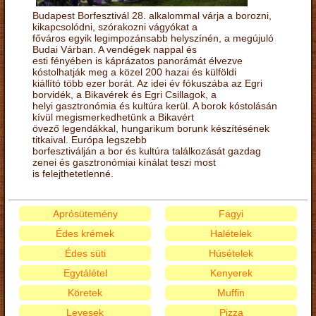
Budapest Borfesztivál 28. alkalommal várja a borozni,
kikapcsolódni, szórakozni vágyókat a
főváros egyik legimpozánsabb helyszínén, a megújuló
Budai Várban. A vendégek nappal és
esti fényében is káprázatos panorámát élvezve
kóstolhatják meg a közel 200 hazai és külföldi
kiállító több ezer borát. Az idei év fókuszába az Egri
borvidék, a Bikavérek és Egri Csillagok, a
helyi gasztronómia és kultúra kerül. A borok kóstolásán
kívül megismerkedhetünk a Bikavért
övező legendákkal, hungarikum borunk készítésének
titkaival. Európa legszebb
borfesztiválján a bor és kultúra találkozását gazdag
zenei és gasztronómiai kínálat teszi most
is felejthetetlenné.
Aprósütemény
Fagyi
Édes krémek
Halételek
Édes süti
Húsételek
Egytálétel
Kenyerek
Köretek
Muffin
Levesek
Pizza