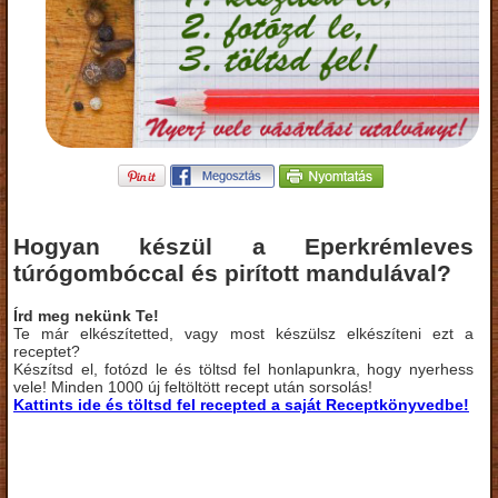
Hogyan készül a Eperkrémleves
túrógombóccal és pirított mandulával?
Írd meg nekünk Te!
Te már elkészítetted, vagy most készülsz elkészíteni ezt a
receptet?
Készítsd el, fotózd le és töltsd fel honlapunkra, hogy nyerhess
vele! Minden 1000 új feltöltött recept után sorsolás!
Kattints ide és töltsd fel recepted a saját Receptkönyvedbe!