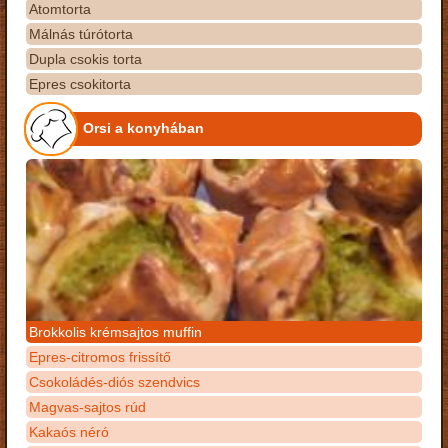
Atomtorta
Málnás túrótorta
Dupla csokis torta
Epres csokitorta
Orsi a konyhában
Brokkolis krémsajtos muffin
Epres-citromos frissítő
Csokoládés-diós szendvics
Magvas-sajtos rúd
Kakaós néró