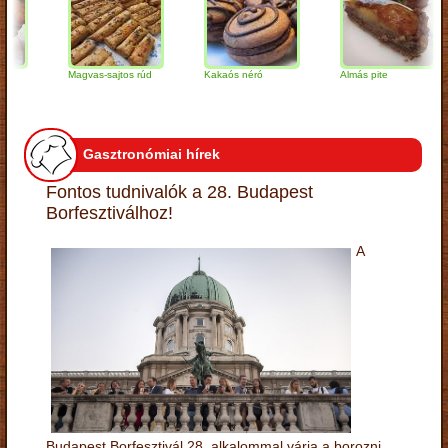
Magvas-sajtos rúd
Kakaós néró
Almás pite
Gasztronómiai hírek
Fontos tudnivalók a 28. Budapest
Borfesztiválhoz!
A
Budapest Borfesztivál 28. alkalommal várja a borozni,