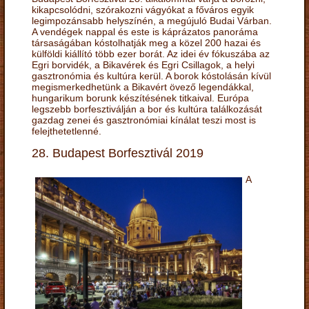
kikapcsolódni, szórakozni vágyókat a főváros egyik
legimpozánsabb helyszínén, a megújuló Budai Várban.
A vendégek nappal és este is káprázatos panoráma
társaságában kóstolhatják meg a közel 200 hazai és
külföldi kiállító több ezer borát. Az idei év fókuszába az
Egri borvidék, a Bikavérek és Egri Csillagok, a helyi
gasztronómia és kultúra kerül. A borok kóstolásán kívül
megismerkedhetünk a Bikavért övező legendákkal,
hungarikum borunk készítésének titkaival. Európa
legszebb borfesztiválján a bor és kultúra találkozását
gazdag zenei és gasztronómiai kínálat teszi most is
felejthetetlenné.
28. Budapest Borfesztivál 2019
A