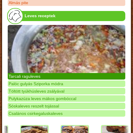
Almás pite
Leves receptek
Tarcali raguleves
Palóc gulyás Sziporka módra
Töltött tyúkhúsleves zsályával
Pulykazúza leves mákos gombóccal
Sóskaleves reszelt tojással
Csalános csirkegaluskaleves