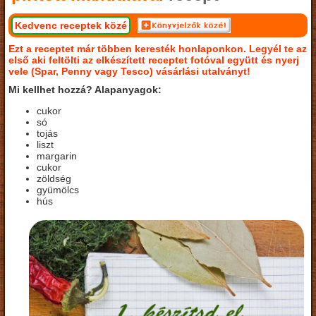
Kedvenc receptek közé
Ezt a receptet már többen keresték honlaponkon. Legyél te az
első aki feltölti az elkészített receptet fotóval együtt és nyerj
vele (Spar, Penny vagy Tesco) vásárlási utalványt!
Mi kellhet hozzá? Alapanyagok:
cukor
só
tojás
liszt
margarin
cukor
zöldség
gyümölcs
hús