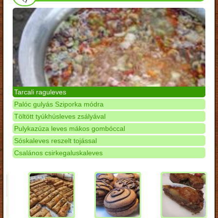
Tarcali raguleves
Palóc gulyás Sziporka módra
Töltött tyúkhúsleves zsályával
Pulykazúza leves mákos gombóccal
Sóskaleves reszelt tojással
Csalános csirkegaluskaleves