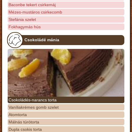
Baconbe tekert csirkemáj
Mézes-mustáros csirkecomb
Stefánia szelet
Fokhagymás hús
Csokoládé mánia
Csokoládés-narancs torta
Vaníliakrémes gomb szelet
Atomtorta
Málnás túrótorta
Dupla csokis torta