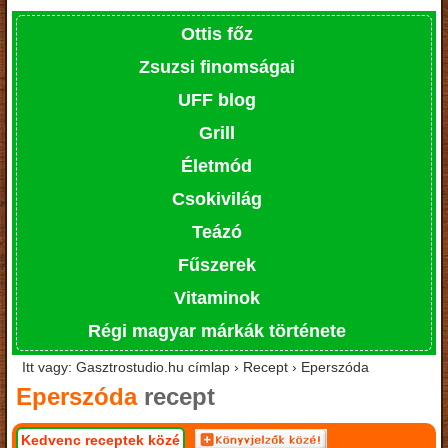
Ottis főz
Zsuzsi finomságai
UFF blog
Grill
Életmód
Csokivilág
Teázó
Fűszerek
Vitaminok
Régi magyar márkák története
Itt vagy: Gasztrostudio.hu címlap › Recept › Eperszóda
Eperszóda
recept
Kedvenc receptek közé