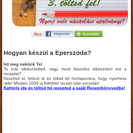
Hogyan készül a Eperszóda?
Írd meg nekünk Te!
Te már elkészítetted, vagy most készülsz elkészíteni ezt a
receptet?
Készítsd el, fotózd le és töltsd fel honlapunkra, hogy nyerhess
vele! Minden 1000 új feltöltött recept után sorsolás!
Kattints ide és töltsd fel recepted a saját Receptkönyvedbe!