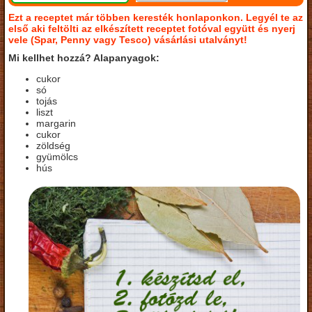
Ezt a receptet már többen keresték honlaponkon. Legyél te az
első aki feltölti az elkészített receptet fotóval együtt és nyerj
vele (Spar, Penny vagy Tesco) vásárlási utalványt!
Mi kellhet hozzá? Alapanyagok:
cukor
só
tojás
liszt
margarin
cukor
zöldség
gyümölcs
hús