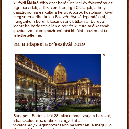
külföldi kiállító több ezer borát. Az idei év fókuszába az
Egri borvidék, a Bikavérek és Egri Csillagok, a helyi
gasztronómia és kultúra kerül. A borok kóstolásán kívül
megismerkedhetünk a Bikavért övező legendákkal,
hungarikum borunk készítésének titkaival. Európa
legszebb borfesztiválján a bor és kultúra találkozását
gazdag zenei és gasztronómiai kínálat teszi most is
felejthetetlenné.
28. Budapest Borfesztivál 2019
A
Budapest Borfesztivál 28. alkalommal várja a borozni,
kikapcsolódni, szórakozni vágyókat a
főváros egyik legimpozánsabb helyszínén, a megújuló