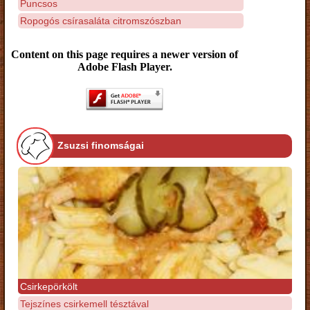
Puncsos
Ropogós csírasaláta citromszószban
Content on this page requires a newer version of
Adobe Flash Player.
Zsuzsi finomságai
Csirkepörkölt
Tejszínes csirkemell tésztával