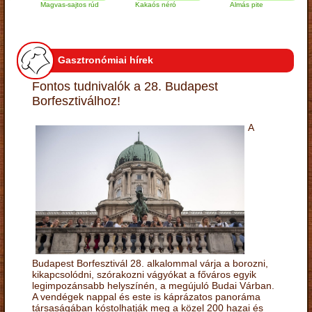
Magvas-sajtos rúd
Kakaós néró
Almás pite
Z
t
Gasztronómiai hírek
Fontos tudnivalók a 28. Budapest
Borfesztiválhoz!
A
Budapest Borfesztivál 28. alkalommal várja a borozni,
kikapcsolódni, szórakozni vágyókat a főváros egyik
legimpozánsabb helyszínén, a megújuló Budai Várban.
A vendégek nappal és este is káprázatos panoráma
társaságában kóstolhatják meg a közel 200 hazai és