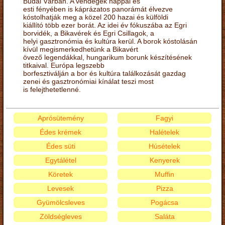
Budai Várban. A vendégek nappal és
esti fényében is káprázatos panorámát élvezve
kóstolhatják meg a közel 200 hazai és külföldi
kiállító több ezer borát. Az idei év fókuszába az Egri
borvidék, a Bikavérek és Egri Csillagok, a
helyi gasztronómia és kultúra kerül. A borok kóstolásán
kívül megismerkedhetünk a Bikavért
övező legendákkal, hungarikum borunk készítésének
titkaival. Európa legszebb
borfesztiválján a bor és kultúra találkozását gazdag
zenei és gasztronómiai kínálat teszi most
is felejthetetlenné.
Aprósütemény
Fagyi
Édes krémek
Halételek
Édes süti
Húsételek
Egytálétel
Kenyerek
Köretek
Muffin
Levesek
Pizza
Gyümölcsleves
Pogácsa
Zöldségleves
Saláta