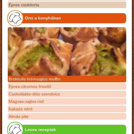
Epres csokitorta
Orsi a konyhában
Brokkolis krémsajtos muffin
Epres-citromos frissítő
Csokoládés-diós szendvics
Magvas-sajtos rúd
Kakaós néró
Almás pite
Leves receptek