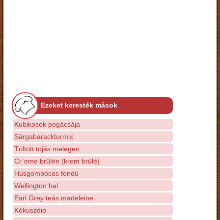
Ezeket keresték mások
Kubikosok pogácsája
Sárgabarackturmix
Töltött tojás melegen
Cr`eme brűlée (krem brülé)
Húsgombócos fondü
Wellington hal
Earl Grey teás madeleine
Kókuszdió