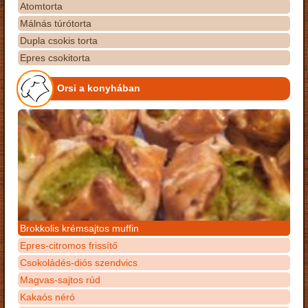
Atomtorta
Málnás túrótorta
Dupla csokis torta
Epres csokitorta
Orsi a konyhában
Brokkolis krémsajtos muffin
Epres-citromos frissítő
Csokoládés-diós szendvics
Magvas-sajtos rúd
Kakaós néró