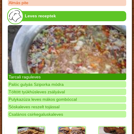
Almás pite
Leves receptek
Tarcali raguleves
Palóc gulyás Sziporka módra
Töltött tyúkhúsleves zsályával
Pulykazúza leves mákos gombóccal
Sóskaleves reszelt tojással
Csalános csirkegaluskaleves