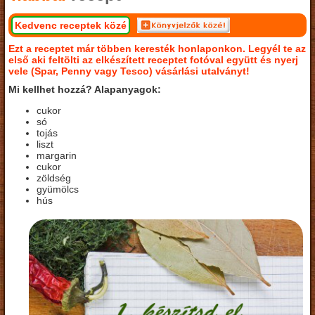
Kedvenc receptek közé
Ezt a receptet már többen keresték honlaponkon. Legyél te az
első aki feltölti az elkészített receptet fotóval együtt és nyerj
vele (Spar, Penny vagy Tesco) vásárlási utalványt!
Mi kellhet hozzá? Alapanyagok:
cukor
só
tojás
liszt
margarin
cukor
zöldség
gyümölcs
hús