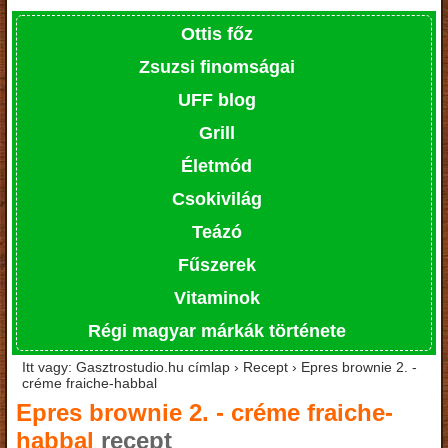
Ottis főz
Zsuzsi finomságai
UFF blog
Grill
Életmód
Csokivilág
Teázó
Fűszerek
Vitaminok
Régi magyar márkák története
Itt vagy: Gasztrostudio.hu címlap › Recept › Epres brownie 2. -
créme fraiche-habbal
Epres brownie 2. - créme fraiche-
habbal
recept