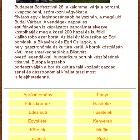
Budapest Borfesztivál 28. alkalommal várja a borozni,
kikapcsolódni, szórakozni vágyókat a
főváros egyik legimpozánsabb helyszínén, a megújuló
Budai Várban. A vendégek nappal és
esti fényében is káprázatos panorámát élvezve
kóstolhatják meg a közel 200 hazai és külföldi
kiállító több ezer borát. Az idei év fókuszába az Egri
borvidék, a Bikavérek és Egri Csillagok, a
helyi gasztronómia és kultúra kerül. A borok kóstolásán
kívül megismerkedhetünk a Bikavért
övező legendákkal, hungarikum borunk készítésének
titkaival. Európa legszebb
borfesztiválján a bor és kultúra találkozását gazdag
zenei és gasztronómiai kínálat teszi most
is felejthetetlenné.
Aprósütemény
Fagyi
Édes krémek
Halételek
Édes süti
Húsételek
Egytálétel
Kenyerek
Köretek
Muffin
Levesek
Pizza