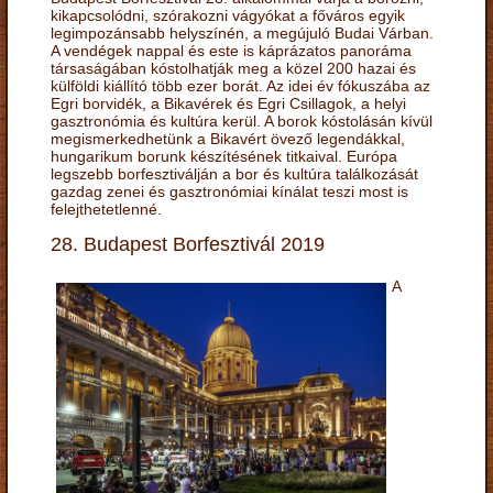
kikapcsolódni, szórakozni vágyókat a főváros egyik
legimpozánsabb helyszínén, a megújuló Budai Várban.
A vendégek nappal és este is káprázatos panoráma
társaságában kóstolhatják meg a közel 200 hazai és
külföldi kiállító több ezer borát. Az idei év fókuszába az
Egri borvidék, a Bikavérek és Egri Csillagok, a helyi
gasztronómia és kultúra kerül. A borok kóstolásán kívül
megismerkedhetünk a Bikavért övező legendákkal,
hungarikum borunk készítésének titkaival. Európa
legszebb borfesztiválján a bor és kultúra találkozását
gazdag zenei és gasztronómiai kínálat teszi most is
felejthetetlenné.
28. Budapest Borfesztivál 2019
A