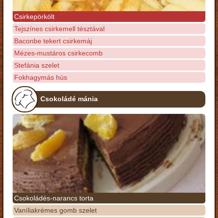
Csirkepörkölt
Tejszínes csirkemell tésztával
Baconbe tekert csirkemáj
Mézes-mustáros csirkecomb
Stefánia szelet
Fokhagymás hús
Csokoládé mánia
Csokoládés-narancs torta
Vaníliakrémes gomb szelet