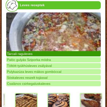
Leves receptek
Tarcali raguleves
Palóc gulyás Sziporka módra
Töltött tyúkhúsleves zsályával
Pulykazúza leves mákos gombóccal
Sóskaleves reszelt tojással
Csalános csirkegaluskaleves