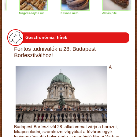
Magvas-sajtos rúd
Kakaós néró
Almás pite
Z
t
Gasztronómiai hírek
Fontos tudnivalók a 28. Budapest
Borfesztiválhoz!
A
Budapest Borfesztivál 28. alkalommal várja a borozni,
kikapcsolódni, szórakozni vágyókat a főváros egyik
legimpozánsabb helyszínén, a megújuló Budai Várban.