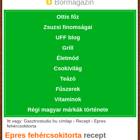
Bormagazin
Ottis főz
Zsuzsi finomságai
UFF blog
Grill
Életmód
Csokivilág
Teázó
Fűszerek
Vitaminok
Régi magyar márkák története
Itt vagy: Gasztrostudio.hu címlap › Recept › Epres
fehércsokitorta
Epres fehércsokitorta
recept