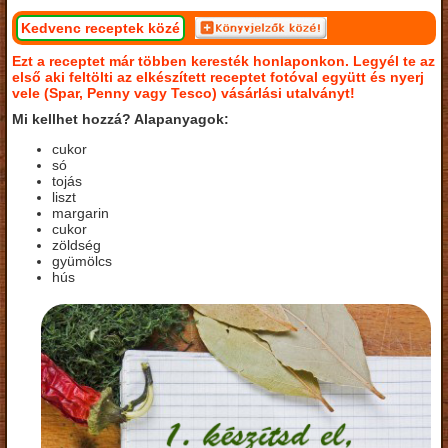
Kedvenc receptek közé
Ezt a receptet már többen keresték honlaponkon. Legyél te az
első aki feltölti az elkészített receptet fotóval együtt és nyerj
vele (Spar, Penny vagy Tesco) vásárlási utalványt!
Mi kellhet hozzá? Alapanyagok:
cukor
só
tojás
liszt
margarin
cukor
zöldség
gyümölcs
hús