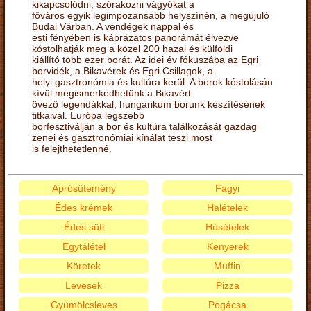
kikapcsolódni, szórakozni vágyókat a
főváros egyik legimpozánsabb helyszínén, a megújuló
Budai Várban. A vendégek nappal és
esti fényében is káprázatos panorámát élvezve
kóstolhatják meg a közel 200 hazai és külföldi
kiállító több ezer borát. Az idei év fókuszába az Egri
borvidék, a Bikavérek és Egri Csillagok, a
helyi gasztronómia és kultúra kerül. A borok kóstolásán
kívül megismerkedhetünk a Bikavért
övező legendákkal, hungarikum borunk készítésének
titkaival. Európa legszebb
borfesztiválján a bor és kultúra találkozását gazdag
zenei és gasztronómiai kínálat teszi most
is felejthetetlenné.
Aprósütemény
Fagyi
Édes krémek
Halételek
Édes süti
Húsételek
Egytálétel
Kenyerek
Köretek
Muffin
Levesek
Pizza
Gyümölcsleves
Pogácsa