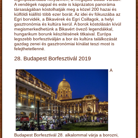
A vendégek nappal és este is káprázatos panoráma
társaságában kóstolhatják meg a közel 200 hazai és
külföldi kiállító több ezer borát. Az idei év fókuszába az
Egri borvidék, a Bikavérek és Egri Csillagok, a helyi
gasztronómia és kultúra kerül. A borok kóstolásán kívül
megismerkedhetünk a Bikavért övező legendákkal,
hungarikum borunk készítésének titkaival. Európa
legszebb borfesztiválján a bor és kultúra találkozását
gazdag zenei és gasztronómiai kínálat teszi most is
felejthetetlenné.
28. Budapest Borfesztivál 2019
A
Budapest Borfesztivál 28. alkalommal várja a borozni,