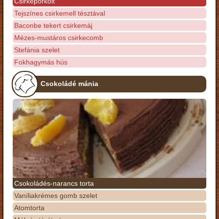
Csirkepörkölt
Tejszínes csirkemell tésztával
Baconbe tekert csirkemáj
Mézes-mustáros csirkecomb
Stefánia szelet
Fokhagymás hús
Csokoládé mánia
Csokoládés-narancs torta
Vaníliakrémes gomb szelet
Atomtorta