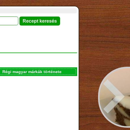
Régi magyar márkák története