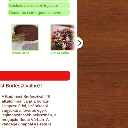
Sóskaleves reszelt tojással
Csalános csirkegaluskaleves
Tiramisu torta
Quinoa saláta
Mandulás kifli
Csokolá
narancs 
t Borfesztiválhoz!
A Budapest Borfesztivál 28.
alkalommal várja a borozni,
kikapcsolódni, szórakozni
vágyókat a főváros egyik
legimpozánsabb helyszínén, a
megújuló Budai Várban. A
vendégek nappal és este is