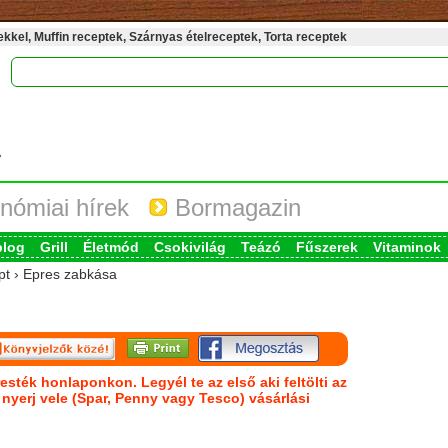
kel, Muffin receptek, Szárnyas ételreceptek, Torta receptek
nómiai hírek
Bormagazin
blog
Grill
Életmód
Csokivilág
Teázó
Fűszerek
Vitaminok
ept › Epres zabkása
esték honlaponkon. Legyél te az első aki feltölti az
s nyerj vele (Spar, Penny vagy Tesco) vásárlási