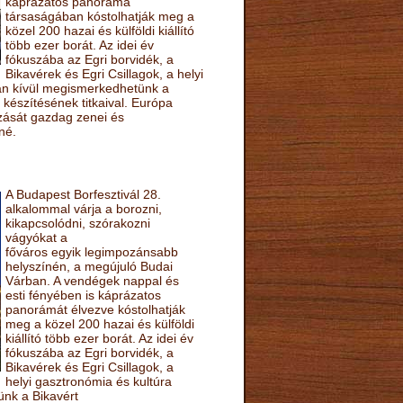
káprázatos panoráma
társaságában kóstolhatják meg a
közel 200 hazai és külföldi kiállító
több ezer borát. Az idei év
fókuszába az Egri borvidék, a
Bikavérek és Egri Csillagok, a helyi
sán kívül megismerkedhetünk a
készítésének titkaival. Európa
ozását gazdag zenei és
né.
A Budapest Borfesztivál 28.
alkalommal várja a borozni,
kikapcsolódni, szórakozni
vágyókat a
főváros egyik legimpozánsabb
helyszínén, a megújuló Budai
Várban. A vendégek nappal és
esti fényében is káprázatos
panorámát élvezve kóstolhatják
meg a közel 200 hazai és külföldi
kiállító több ezer borát. Az idei év
fókuszába az Egri borvidék, a
Bikavérek és Egri Csillagok, a
helyi gasztronómia és kultúra
ünk a Bikavért