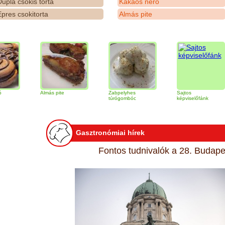
upla csokis torta
Kakaós néró
pres csokitorta
Almás pite
Almás pite
Zabpelyhes
Sajtos
túrógombóc
képviselőfánk
Gasztronómiai hírek
Fontos tudnivalók a 28. Budapes