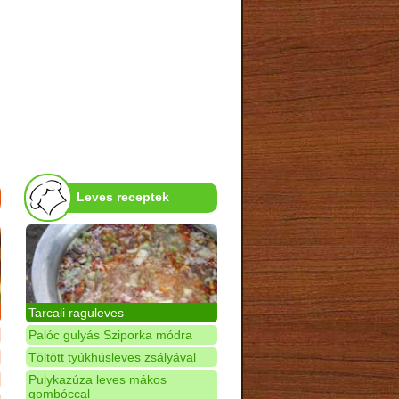
Leves receptek
Tarcali raguleves
Palóc gulyás Sziporka módra
Töltött tyúkhúsleves zsályával
Pulykazúza leves mákos
gombóccal