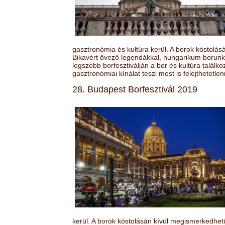
gasztronómia és kultúra kerül. A borok kóstolá
Bikavért övező legendákkal, hungarikum borunk 
legszebb borfesztiválján a bor és kultúra találk
gasztronómiai kínálat teszi most is felejthetetlen
28. Budapest Borfesztivál 2019
kerül. A borok kóstolásán kívül megismerkedhet