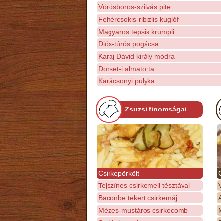
Vörösboros-szilvás pite
Fehércsokis-ribizlis kuglóf
Magyaros tepsis krumpli
Diós-túrós pogácsa
Karaj Dávid király módra
Dorset-i almatorta
Karácsonyi pulyka
Zsuzsi finomságai
Csirkepörkölt
Tejszínes csirkemell tésztával
Baconbe tekert csirkemáj
Mézes-mustáros csirkecomb
M