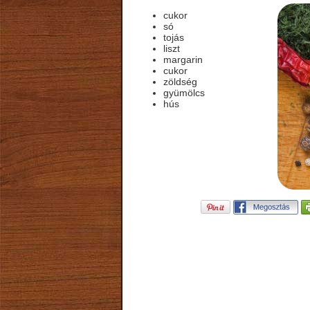
cukor
só
tojás
liszt
margarin
cukor
zöldség
gyümölcs
hús