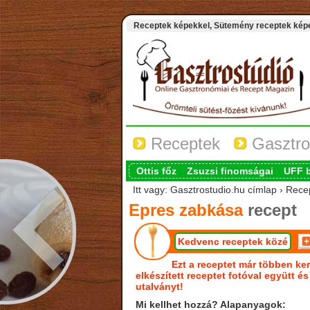
Receptek képekkel, Sütemény receptek képek
Receptek
Gasztro
Ottis főz
Zsuzsi finomságai
UFF 
Itt vagy: Gasztrostudio.hu címlap › Rec
Epres zabkása
recept
Kedvenc receptek közé
Ezt a receptet már többen ker
elkészített receptet fotóval együtt é
utalványt!
Mi kellhet hozzá? Alapanyagok: