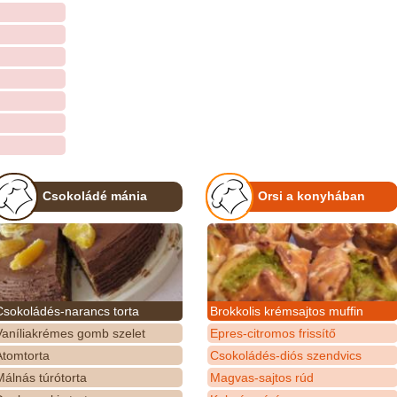
Csokoládé mánia
Orsi a konyhában
Csokoládés-narancs torta
Brokkolis krémsajtos muffin
Vaníliakrémes gomb szelet
Epres-citromos frissítő
Atomtorta
Csokoládés-diós szendvics
álnás túrótorta
Magvas-sajtos rúd