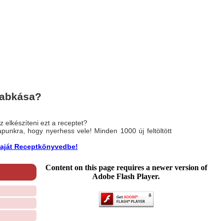
zabkása?
 elkészíteni ezt a receptet?
nlapunkra, hogy nyerhess vele! Minden 1000 új feltöltött
a saját Receptkönyvedbe!
Content on this page requires a newer version of
Adobe Flash Player.