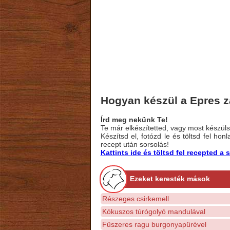
Hogyan készül a Epres 
Írd meg nekünk Te!
Te már elkészítetted, vagy most készülsz
Készítsd el, fotózd le és töltsd fel ho
recept után sorsolás!
Kattints ide és töltsd fel recepted 
Ezeket keresték mások
Részeges csirkemell
Kókuszos túrógolyó mandulával
Fűszeres ragu burgonyapürével