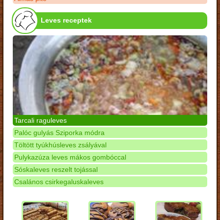
Leves receptek
Tarcali raguleves
Palóc gulyás Sziporka módra
Töltött tyúkhúsleves zsályával
Pulykazúza leves mákos gombóccal
Sóskaleves reszelt tojással
Csalános csirkegaluskaleves