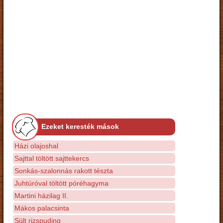
Ezeket keresték mások
Házi olajoshal
Sajttal töltött sajttekercs
Sonkás-szalonnás rakott tészta
Juhtúróval töltött póréhagyma
Martini házilag II.
Mákos palacsinta
Sült rizspuding