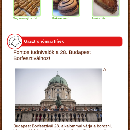
Magvas-sajtos rúd
Kakaós néró
Almás pite
Zabp
túró
Gasztronómiai hírek
Fontos tudnivalók a 28. Budapest
Borfesztiválhoz!
A
Budapest Borfesztivál 28. alkalommal várja a borozni,