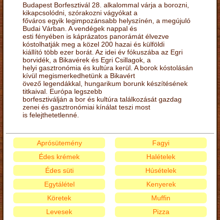
Budapest Borfesztivál 28. alkalommal várja a borozni,
kikapcsolódni, szórakozni vágyókat a
főváros egyik legimpozánsabb helyszínén, a megújuló
Budai Várban. A vendégek nappal és
esti fényében is káprázatos panorámát élvezve
kóstolhatják meg a közel 200 hazai és külföldi
kiállító több ezer borát. Az idei év fókuszába az Egri
borvidék, a Bikavérek és Egri Csillagok, a
helyi gasztronómia és kultúra kerül. A borok kóstolásán
kívül megismerkedhetünk a Bikavért
övező legendákkal, hungarikum borunk készítésének
titkaival. Európa legszebb
borfesztiválján a bor és kultúra találkozását gazdag
zenei és gasztronómiai kínálat teszi most
is felejthetetlenné.
Aprósütemény
Fagyi
Édes krémek
Halételek
Édes süti
Húsételek
Egytálétel
Kenyerek
Köretek
Muffin
Levesek
Pizza