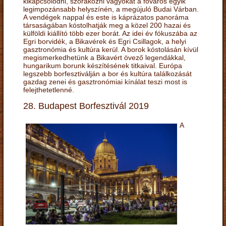
kikapcsolódni, szórakozni vágyókat a főváros egyik
legimpozánsabb helyszínén, a megújuló Budai Várban.
A vendégek nappal és este is káprázatos panoráma
társaságában kóstolhatják meg a közel 200 hazai és
külföldi kiállító több ezer borát. Az idei év fókuszába az
Egri borvidék, a Bikavérek és Egri Csillagok, a helyi
gasztronómia és kultúra kerül. A borok kóstolásán kívül
megismerkedhetünk a Bikavért övező legendákkal,
hungarikum borunk készítésének titkaival. Európa
legszebb borfesztiválján a bor és kultúra találkozását
gazdag zenei és gasztronómiai kínálat teszi most is
felejthetetlenné.
28. Budapest Borfesztivál 2019
A