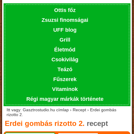
Ottis főz
Zsuzsi finomságai
UFF blog
Grill
Életmód
Csokivilág
Teázó
Fűszerek
Vitaminok
Régi magyar márkák története
Itt vagy: Gasztrostudio.hu címlap › Recept › Erdei gombás
rizotto 2.
Erdei gombás rizotto 2.
recept