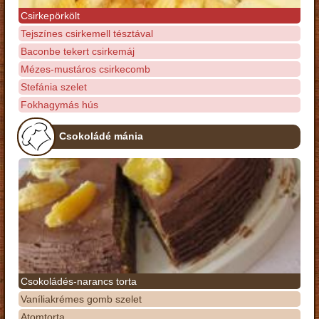
Csirkepörkölt
Tejszínes csirkemell tésztával
Baconbe tekert csirkemáj
Mézes-mustáros csirkecomb
Stefánia szelet
Fokhagymás hús
Csokoládé mánia
Csokoládés-narancs torta
Vaníliakrémes gomb szelet
Atomtorta