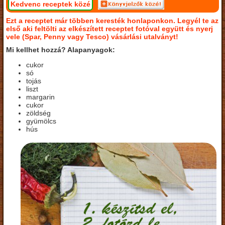
Kedvenc receptek közé
Ezt a receptet már többen keresték honlaponkon. Legyél te az
első aki feltölti az elkészített receptet fotóval együtt és nyerj
vele (Spar, Penny vagy Tesco) vásárlási utalványt!
Mi kellhet hozzá? Alapanyagok:
cukor
só
tojás
liszt
margarin
cukor
zöldség
gyümölcs
hús