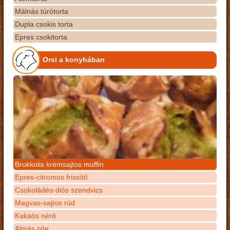
Málnás túrótorta
Dupla csokis torta
Epres csokitorta
Orsi a konyhában
Brokkolis krémsajtos muffin
Epres-citromos frissítő
Csokoládés-diós szendvics
Magvas-sajtos rúd
Kakaós néró
Almás pite