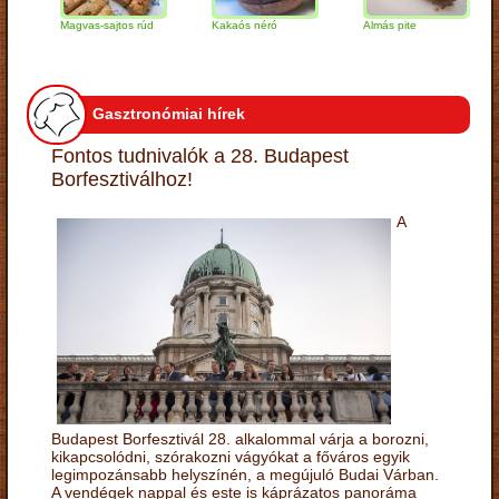
Magvas-sajtos rúd
Kakaós néró
Almás pite
Za
tú
Gasztronómiai hírek
Fontos tudnivalók a 28. Budapest
Borfesztiválhoz!
A
Budapest Borfesztivál 28. alkalommal várja a borozni,
kikapcsolódni, szórakozni vágyókat a főváros egyik
legimpozánsabb helyszínén, a megújuló Budai Várban.
A vendégek nappal és este is káprázatos panoráma