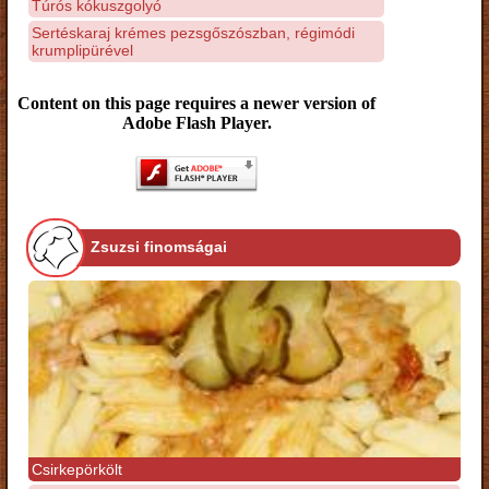
Túrós kókuszgolyó
Sertéskaraj krémes pezsgőszószban, régimódi
krumplipürével
Content on this page requires a newer version of
Adobe Flash Player.
Zsuzsi finomságai
Csirkepörkölt