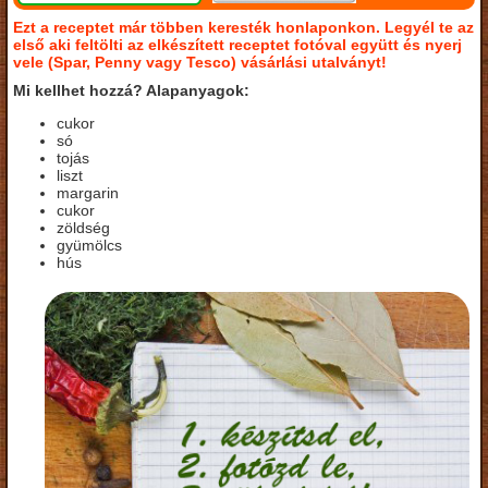
Ezt a receptet már többen keresték honlaponkon. Legyél te az
első aki feltölti az elkészített receptet fotóval együtt és nyerj
vele (Spar, Penny vagy Tesco) vásárlási utalványt!
Mi kellhet hozzá? Alapanyagok:
cukor
só
tojás
liszt
margarin
cukor
zöldség
gyümölcs
hús