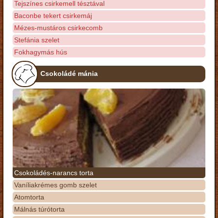
Tejszínes csirkemell tésztával
Baconbe tekert csirkemáj
Mézes-mustáros csirkecomb
Stefánia szelet
Fokhagymás hús
Csokoládé mánia
Csokoládés-narancs torta
Vaníliakrémes gomb szelet
Atomtorta
Málnás túrótorta