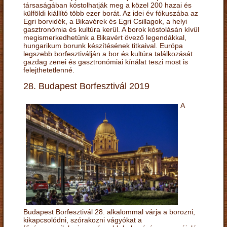
társaságában kóstolhatják meg a közel 200 hazai és
külföldi kiállító több ezer borát. Az idei év fókuszába az
Egri borvidék, a Bikavérek és Egri Csillagok, a helyi
gasztronómia és kultúra kerül. A borok kóstolásán kívül
megismerkedhetünk a Bikavért övező legendákkal,
hungarikum borunk készítésének titkaival. Európa
legszebb borfesztiválján a bor és kultúra találkozását
gazdag zenei és gasztronómiai kínálat teszi most is
felejthetetlenné.
28. Budapest Borfesztivál 2019
A
Budapest Borfesztivál 28. alkalommal várja a borozni,
kikapcsolódni, szórakozni vágyókat a