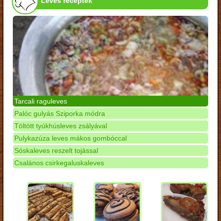
Leves receptek
Tarcali raguleves
Palóc gulyás Sziporka módra
Töltött tyúkhúsleves zsályával
Pulykazúza leves mákos gombóccal
Sóskaleves reszelt tojással
Csalános csirkegaluskaleves