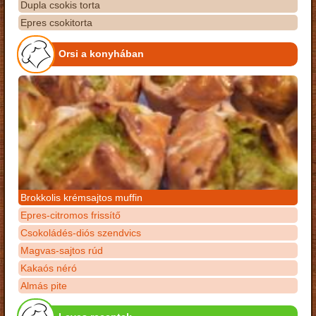
Dupla csokis torta
Epres csokitorta
Orsi a konyhában
Brokkolis krémsajtos muffin
Epres-citromos frissítő
Csokoládés-diós szendvics
Magvas-sajtos rúd
Kakaós néró
Almás pite