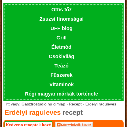
Ottis főz
Zsuzsi finomságai
UFF blog
Grill
Életmód
Csokivilág
Teázó
Fűszerek
Vitaminok
Régi magyar márkák története
Itt vagy: Gasztrostudio.hu címlap › Recept › Erdélyi raguleves
Erdélyi raguleves
recept
Kedvenc receptek közé