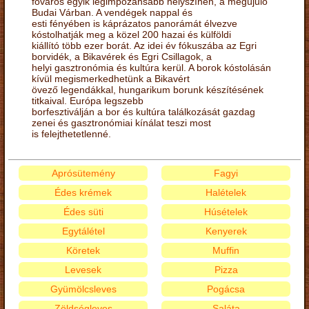
főváros egyik legimpozánsabb helyszínén, a megújuló
Budai Várban. A vendégek nappal és
esti fényében is káprázatos panorámát élvezve
kóstolhatják meg a közel 200 hazai és külföldi
kiállító több ezer borát. Az idei év fókuszába az Egri
borvidék, a Bikavérek és Egri Csillagok, a
helyi gasztronómia és kultúra kerül. A borok kóstolásán
kívül megismerkedhetünk a Bikavért
övező legendákkal, hungarikum borunk készítésének
titkaival. Európa legszebb
borfesztiválján a bor és kultúra találkozását gazdag
zenei és gasztronómiai kínálat teszi most
is felejthetetlenné.
Aprósütemény
Fagyi
Édes krémek
Halételek
Édes süti
Húsételek
Egytálétel
Kenyerek
Köretek
Muffin
Levesek
Pizza
Gyümölcsleves
Pogácsa
Zöldségleves
Saláta