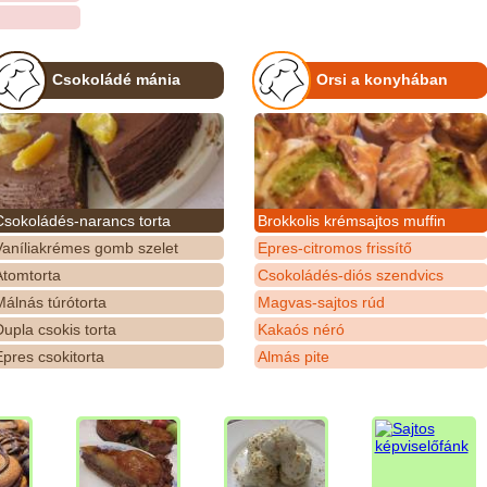
Csokoládé mánia
Orsi a konyhában
Csokoládés-narancs torta
Brokkolis krémsajtos muffin
Vaníliakrémes gomb szelet
Epres-citromos frissítő
Atomtorta
Csokoládés-diós szendvics
álnás túrótorta
Magvas-sajtos rúd
upla csokis torta
Kakaós néró
pres csokitorta
Almás pite