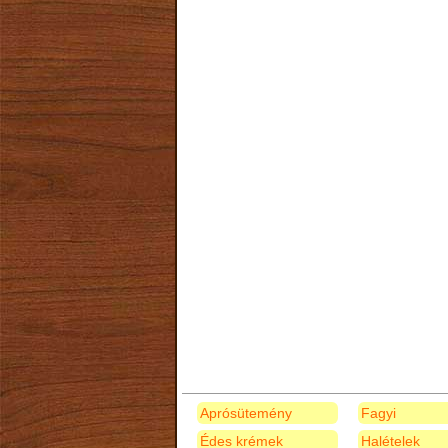
Aprósütemény
Fagyi
Édes krémek
Halételek