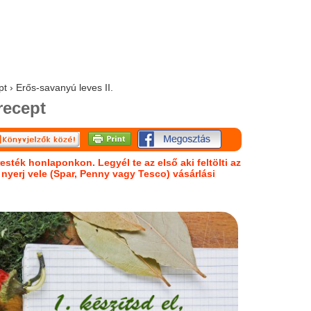
t › Erős-savanyú leves II.
recept
esték honlaponkon. Legyél te az első aki feltölti az
s nyerj vele (Spar, Penny vagy Tesco) vásárlási