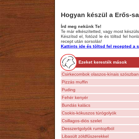
Hogyan készül a Erős-sa
Írd meg nekünk Te!
Te már elkészítetted, vagy most készülsz
Készítsd el, fotózd le és töltsd fel ho
recept után sorsolás!
Kattints ide és töltsd fel recepted 
Ezeket keresték mások
Csirkecombok olaszos-kínais szószban
Pizzás muffin
Puding
Fehér kenyér
Bundás kalács
Csokis-kókuszos túrógolyók
Csillagos-diós szelet
Desszertgolyók rumtopfból
Libasült zöldfűszerekkel