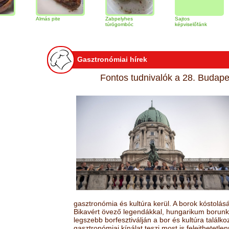
Almás pite
Zabpelyhes
Sajtos
Tira
túrógombóc
képviselőfánk
Gasztronómiai hírek
Fontos tudnivalók a 28. Budapes
gasztronómia és kultúra kerül. A borok kóstolá
Bikavért övező legendákkal, hungarikum borunk 
legszebb borfesztiválján a bor és kultúra találk
gasztronómiai kínálat teszi most is felejthetetlen