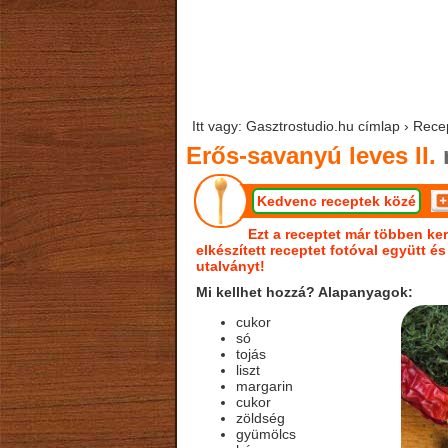
Itt vagy: Gasztrostudio.hu címlap › Recep
Erős-savanyú leves II.
Kedvenc receptek közé
Ezt a receptet már többen ker
elkészített receptet fotóval együtt é
utalványt!
Mi kellhet hozzá? Alapanyagok:
cukor
só
tojás
liszt
margarin
cukor
zöldség
gyümölcs