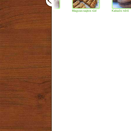
Csokoládés-diós
Magvas-sajtos rúd
Kakaós néró
szendvics