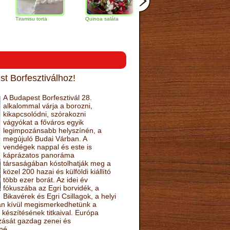
misu torta
Quinoa saláta
Mandulás kifli
Csokoládés-
narancs tort
t Borfesztiválhoz!
A Budapest Borfesztivál 28.
alkalommal várja a borozni,
kikapcsolódni, szórakozni
vágyókat a főváros egyik
legimpozánsabb helyszínén, a
megújuló Budai Várban. A
vendégek nappal és este is
káprázatos panoráma
társaságában kóstolhatják meg a
közel 200 hazai és külföldi kiállító
több ezer borát. Az idei év
fókuszába az Egri borvidék, a
Bikavérek és Egri Csillagok, a helyi
sán kívül megismerkedhetünk a
készítésének titkaival. Európa
ozását gazdag zenei és
né.