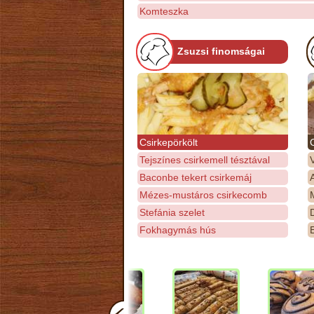
Komteszka
Zsuzsi finomságai
Csirkepörkölt
Tejszínes csirkemell tésztával
Baconbe tekert csirkemáj
Mézes-mustáros csirkecomb
M
Stefánia szelet
D
Fokhagymás hús
E