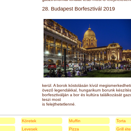
28. Budapest Borfesztivál 2019
kerül. A borok kóstolásán kívül megismerkedhet
övező legendákkal, hungarikum borunk készítésé
borfesztiválján a bor és kultúra találkozását ga
teszi most
is felejthetetlenné.
Köretek
Muffin
Torta
Levesek
Pizza
Grill ét