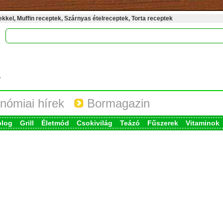
kel, Muffin receptek, Szárnyas ételreceptek, Torta receptek
nómiai hírek
Bormagazin
blog
Grill
Életmód
Csokivilág
Teázó
Fűszerek
Vitaminok