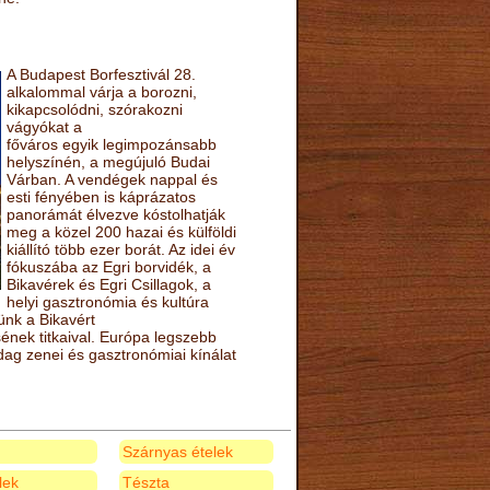
A Budapest Borfesztivál 28.
alkalommal várja a borozni,
kikapcsolódni, szórakozni
vágyókat a
főváros egyik legimpozánsabb
helyszínén, a megújuló Budai
Várban. A vendégek nappal és
esti fényében is káprázatos
panorámát élvezve kóstolhatják
meg a közel 200 hazai és külföldi
kiállító több ezer borát. Az idei év
fókuszába az Egri borvidék, a
Bikavérek és Egri Csillagok, a
helyi gasztronómia és kultúra
ünk a Bikavért
nek titkaival. Európa legszebb
zdag zenei és gasztronómiai kínálat
Szárnyas ételek
elek
Tészta