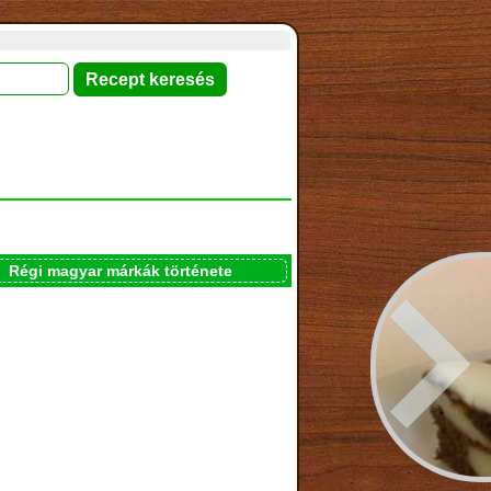
Régi magyar márkák története