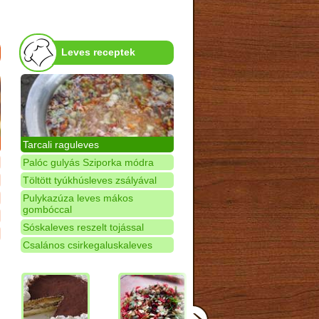
Leves receptek
Tarcali raguleves
Palóc gulyás Sziporka módra
Töltött tyúkhúsleves zsályával
Pulykazúza leves mákos
gombóccal
Sóskaleves reszelt tojással
Csalános csirkegaluskaleves