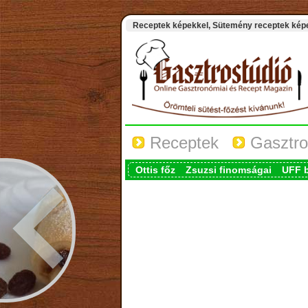
Receptek képekkel, Sütemény receptek képek
Receptek
Gasztro
Ottis főz
Zsuzsi finomságai
UFF 