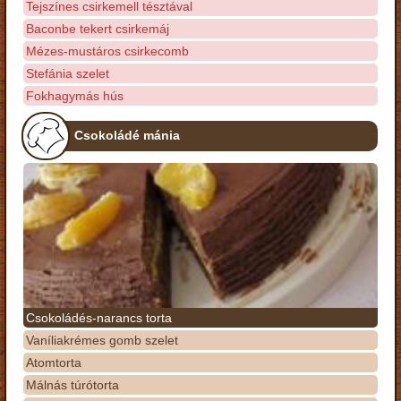
Tejszínes csirkemell tésztával
Baconbe tekert csirkemáj
Mézes-mustáros csirkecomb
Stefánia szelet
Fokhagymás hús
Csokoládé mánia
Csokoládés-narancs torta
Vaníliakrémes gomb szelet
Atomtorta
Málnás túrótorta