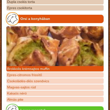
Dupla csokis torta
Epres csokitorta
Orsi a konyhában
Brokkolis krémsajtos muffin
Epres-citromos frissítő
Csokoládés-diós szendvics
Magvas-sajtos rúd
Kakaós néró
Almás pite