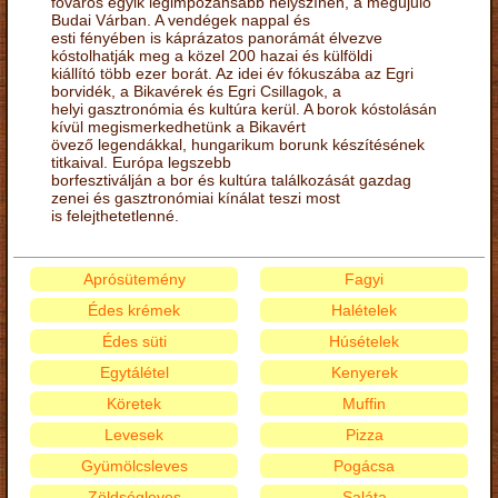
főváros egyik legimpozánsabb helyszínén, a megújuló
Budai Várban. A vendégek nappal és
esti fényében is káprázatos panorámát élvezve
kóstolhatják meg a közel 200 hazai és külföldi
kiállító több ezer borát. Az idei év fókuszába az Egri
borvidék, a Bikavérek és Egri Csillagok, a
helyi gasztronómia és kultúra kerül. A borok kóstolásán
kívül megismerkedhetünk a Bikavért
övező legendákkal, hungarikum borunk készítésének
titkaival. Európa legszebb
borfesztiválján a bor és kultúra találkozását gazdag
zenei és gasztronómiai kínálat teszi most
is felejthetetlenné.
Aprósütemény
Fagyi
Édes krémek
Halételek
Édes süti
Húsételek
Egytálétel
Kenyerek
Köretek
Muffin
Levesek
Pizza
Gyümölcsleves
Pogácsa
Zöldségleves
Saláta