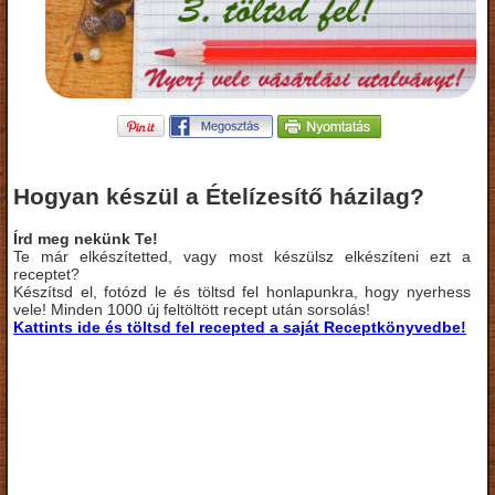
Hogyan készül a Ételízesítő házilag?
Írd meg nekünk Te!
Te már elkészítetted, vagy most készülsz elkészíteni ezt a
receptet?
Készítsd el, fotózd le és töltsd fel honlapunkra, hogy nyerhess
vele! Minden 1000 új feltöltött recept után sorsolás!
Kattints ide és töltsd fel recepted a saját Receptkönyvedbe!