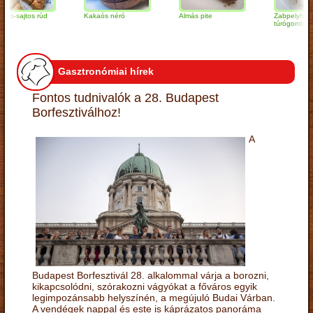
ajtos rúd
Kakaós néró
Almás pite
Zabpelyhes
túrógombóc
Gasztronómiai hírek
Fontos tudnivalók a 28. Budapest
Borfesztiválhoz!
A
Budapest Borfesztivál 28. alkalommal várja a borozni,
kikapcsolódni, szórakozni vágyókat a főváros egyik
legimpozánsabb helyszínén, a megújuló Budai Várban.
A vendégek nappal és este is káprázatos panoráma