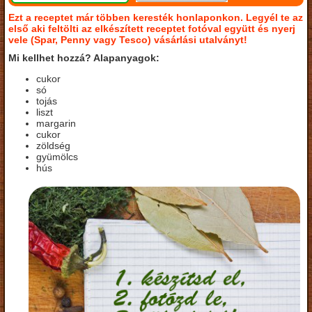
Ezt a receptet már többen keresték honlaponkon. Legyél te az
első aki feltölti az elkészített receptet fotóval együtt és nyerj
vele (Spar, Penny vagy Tesco) vásárlási utalványt!
Mi kellhet hozzá? Alapanyagok:
cukor
só
tojás
liszt
margarin
cukor
zöldség
gyümölcs
hús