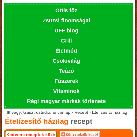
Ottis főz
Zsuzsi finomságai
UFF blog
Grill
Életmód
Csokivilág
Teázó
Fűszerek
Vitaminok
Régi magyar márkák története
Itt vagy: Gasztrostudio.hu címlap › Recept › Ételízesítő házilag
Ételízesítő házilag
recept
Kedvenc receptek közé