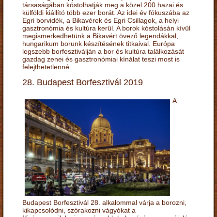
társaságában kóstolhatják meg a közel 200 hazai és
külföldi kiállító több ezer borát. Az idei év fókuszába az
Egri borvidék, a Bikavérek és Egri Csillagok, a helyi
gasztronómia és kultúra kerül. A borok kóstolásán kívül
megismerkedhetünk a Bikavért övező legendákkal,
hungarikum borunk készítésének titkaival. Európa
legszebb borfesztiválján a bor és kultúra találkozását
gazdag zenei és gasztronómiai kínálat teszi most is
felejthetetlenné.
28. Budapest Borfesztivál 2019
A
Budapest Borfesztivál 28. alkalommal várja a borozni,
kikapcsolódni, szórakozni vágyókat a