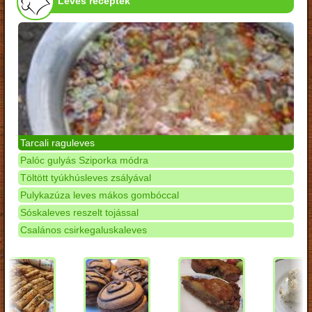
Leves receptek
Tarcali raguleves
Palóc gulyás Sziporka módra
Töltött tyúkhúsleves zsályával
Pulykazúza leves mákos gombóccal
Sóskaleves reszelt tojással
Csalános csirkegaluskaleves