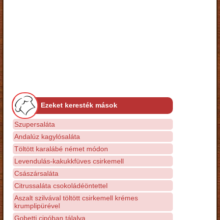
Ezeket keresték mások
Szupersaláta
Andalúz kagylósaláta
Töltött karalábé német módon
Levendulás-kakukkfüves csirkemell
Császársaláta
Citrussaláta csokoládéöntettel
Aszalt szilvával töltött csirkemell krémes
krumplipürével
Gobetti cipóban tálalva