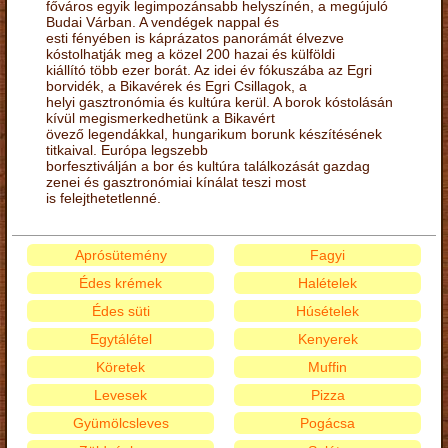
főváros egyik legimpozánsabb helyszínén, a megújuló
Budai Várban. A vendégek nappal és
esti fényében is káprázatos panorámát élvezve
kóstolhatják meg a közel 200 hazai és külföldi
kiállító több ezer borát. Az idei év fókuszába az Egri
borvidék, a Bikavérek és Egri Csillagok, a
helyi gasztronómia és kultúra kerül. A borok kóstolásán
kívül megismerkedhetünk a Bikavért
övező legendákkal, hungarikum borunk készítésének
titkaival. Európa legszebb
borfesztiválján a bor és kultúra találkozását gazdag
zenei és gasztronómiai kínálat teszi most
is felejthetetlenné.
Aprósütemény
Fagyi
Édes krémek
Halételek
Édes süti
Húsételek
Egytálétel
Kenyerek
Köretek
Muffin
Levesek
Pizza
Gyümölcsleves
Pogácsa