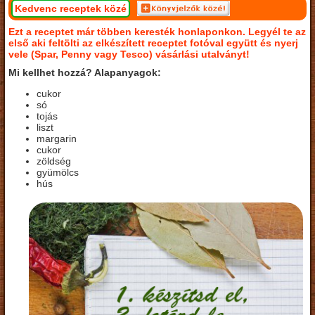
Kedvenc receptek közé
Ezt a receptet már többen keresték honlaponkon. Legyél te az
első aki feltölti az elkészített receptet fotóval együtt és nyerj
vele (Spar, Penny vagy Tesco) vásárlási utalványt!
Mi kellhet hozzá? Alapanyagok:
cukor
só
tojás
liszt
margarin
cukor
zöldség
gyümölcs
hús