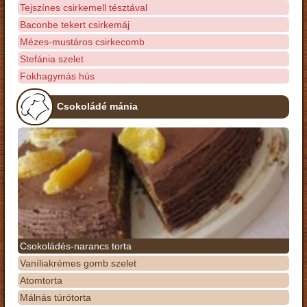
Tejszínes csirkemell tésztával
Baconbe tekert csirkemáj
Mézes-mustáros csirkecomb
Stefánia szelet
Fokhagymás hús
Csokoládé mánia
Csokoládés-narancs torta
Vaníliakrémes gomb szelet
Atomtorta
Málnás túrótorta