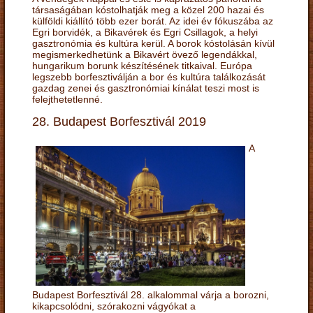
társaságában kóstolhatják meg a közel 200 hazai és
külföldi kiállító több ezer borát. Az idei év fókuszába az
Egri borvidék, a Bikavérek és Egri Csillagok, a helyi
gasztronómia és kultúra kerül. A borok kóstolásán kívül
megismerkedhetünk a Bikavért övező legendákkal,
hungarikum borunk készítésének titkaival. Európa
legszebb borfesztiválján a bor és kultúra találkozását
gazdag zenei és gasztronómiai kínálat teszi most is
felejthetetlenné.
28. Budapest Borfesztivál 2019
A
Budapest Borfesztivál 28. alkalommal várja a borozni,
kikapcsolódni, szórakozni vágyókat a