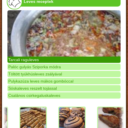
Leves receptek
Tarcali raguleves
Palóc gulyás Sziporka módra
Töltött tyúkhúsleves zsályával
Pulykazúza leves mákos gombóccal
Sóskaleves reszelt tojással
Csalános csirkegaluskaleves