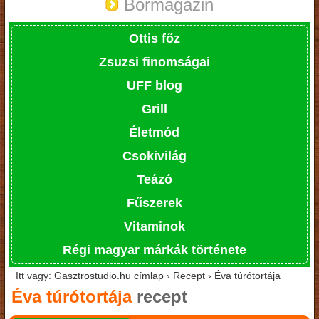
Bormagazin
Ottis főz
Zsuzsi finomságai
UFF blog
Grill
Életmód
Csokivilág
Teázó
Fűszerek
Vitaminok
Régi magyar márkák története
Itt vagy: Gasztrostudio.hu címlap › Recept › Éva túrótortája
Éva túrótortája
recept