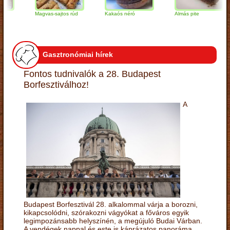
Magvas-sajtos rúd
Kakaós néró
Almás pite
Gasztronómiai hírek
Fontos tudnivalók a 28. Budapest
Borfesztiválhoz!
A
Budapest Borfesztivál 28. alkalommal várja a borozni,
kikapcsolódni, szórakozni vágyókat a főváros egyik
legimpozánsabb helyszínén, a megújuló Budai Várban.
A vendégek nappal és este is káprázatos panoráma