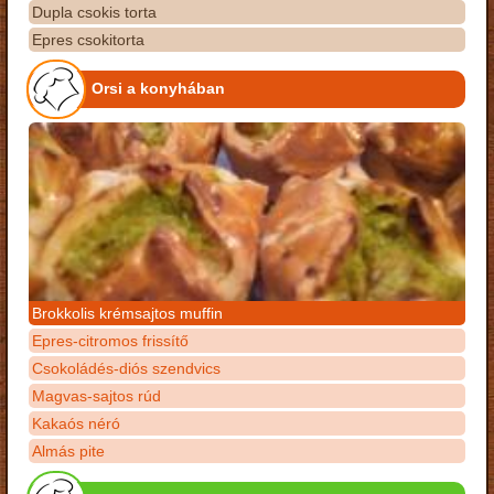
Dupla csokis torta
Epres csokitorta
Orsi a konyhában
Brokkolis krémsajtos muffin
Epres-citromos frissítő
Csokoládés-diós szendvics
Magvas-sajtos rúd
Kakaós néró
Almás pite