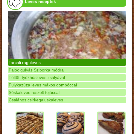
Leves receptek
Tarcali raguleves
Palóc gulyás Sziporka módra
Töltött tyúkhúsleves zsályával
Pulykazúza leves mákos gombóccal
Sóskaleves reszelt tojással
Csalános csirkegaluskaleves