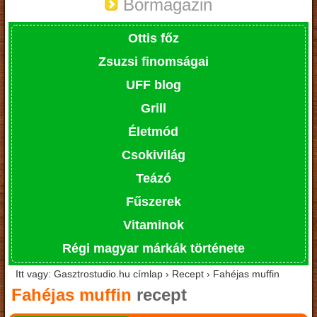
Bormagazin
Ottis főz
Zsuzsi finomságai
UFF blog
Grill
Életmód
Csokivilág
Teázó
Fűszerek
Vitaminok
Régi magyar márkák története
Itt vagy: Gasztrostudio.hu címlap › Recept › Fahéjas muffin
Fahéjas muffin
recept