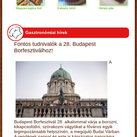
Magvas-sajtos rúd
Kakaós néró
Almás pite
Za
tú
Gasztronómiai hírek
Fontos tudnivalók a 28. Budapest
Borfesztiválhoz!
A
Budapest Borfesztivál 28. alkalommal várja a borozni,
kikapcsolódni, szórakozni vágyókat a főváros egyik
legimpozánsabb helyszínén, a megújuló Budai Várban.
A vendégek nappal és este is káprázatos panoráma