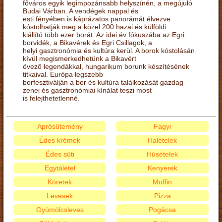
főváros egyik legimpozánsabb helyszínén, a megújuló
Budai Várban. A vendégek nappal és
esti fényében is káprázatos panorámát élvezve
kóstolhatják meg a közel 200 hazai és külföldi
kiállító több ezer borát. Az idei év fókuszába az Egri
borvidék, a Bikavérek és Egri Csillagok, a
helyi gasztronómia és kultúra kerül. A borok kóstolásán
kívül megismerkedhetünk a Bikavért
övező legendákkal, hungarikum borunk készítésének
titkaival. Európa legszebb
borfesztiválján a bor és kultúra találkozását gazdag
zenei és gasztronómiai kínálat teszi most
is felejthetetlenné.
Aprósütemény
Fagyi
Édes krémek
Halételek
Édes süti
Húsételek
Egytálétel
Kenyerek
Köretek
Muffin
Levesek
Pizza
Gyümölcsleves
Pogácsa