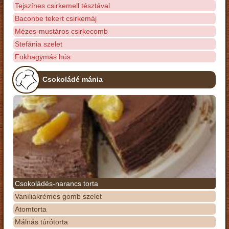
Tejszínes csirkemell tésztával
Baconbe tekert csirkemáj
Mézes-mustáros csirkecomb
Stefánia szelet
Fokhagymás hús
Csokoládé mánia
Csokoládés-narancs torta
Vaníliakrémes gomb szelet
Atomtorta
Málnás túrótorta