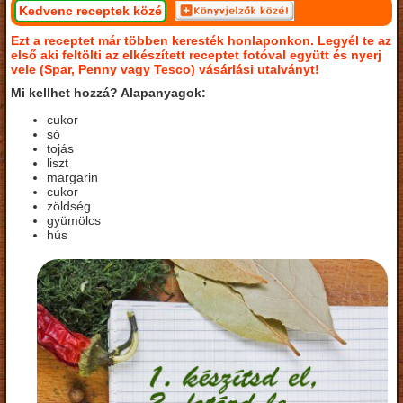
Kedvenc receptek közé
Ezt a receptet már többen keresték honlaponkon. Legyél te az
első aki feltölti az elkészített receptet fotóval együtt és nyerj
vele (Spar, Penny vagy Tesco) vásárlási utalványt!
Mi kellhet hozzá? Alapanyagok:
cukor
só
tojás
liszt
margarin
cukor
zöldség
gyümölcs
hús