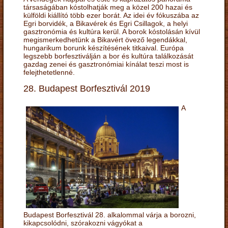
társaságában kóstolhatják meg a közel 200 hazai és
külföldi kiállító több ezer borát. Az idei év fókuszába az
Egri borvidék, a Bikavérek és Egri Csillagok, a helyi
gasztronómia és kultúra kerül. A borok kóstolásán kívül
megismerkedhetünk a Bikavért övező legendákkal,
hungarikum borunk készítésének titkaival. Európa
legszebb borfesztiválján a bor és kultúra találkozását
gazdag zenei és gasztronómiai kínálat teszi most is
felejthetetlenné.
28. Budapest Borfesztivál 2019
A
Budapest Borfesztivál 28. alkalommal várja a borozni,
kikapcsolódni, szórakozni vágyókat a