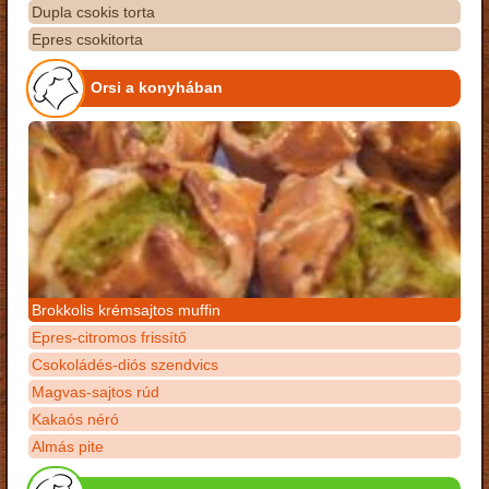
Dupla csokis torta
Epres csokitorta
Orsi a konyhában
Brokkolis krémsajtos muffin
Epres-citromos frissítő
Csokoládés-diós szendvics
Magvas-sajtos rúd
Kakaós néró
Almás pite