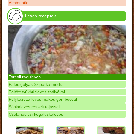
Almás pite
Leves receptek
Tarcali raguleves
Palóc gulyás Sziporka módra
Töltött tyúkhúsleves zsályával
Pulykazúza leves mákos gombóccal
Sóskaleves reszelt tojással
Csalános csirkegaluskaleves