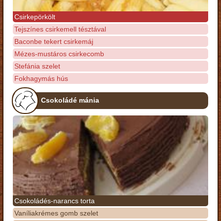
Csirkepörkölt
Tejszínes csirkemell tésztával
Baconbe tekert csirkemáj
Mézes-mustáros csirkecomb
Stefánia szelet
Fokhagymás hús
Csokoládé mánia
Csokoládés-narancs torta
Vaníliakrémes gomb szelet