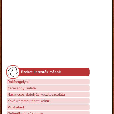
Ezeket keresték mások
Rokfortgolyók
Karácsonyi saláta
Narancsos-datolyás kuszkuszsaláta
Kávékrémmel töltött keksz
Mokkafánk
Gyümölcsös rák-curry