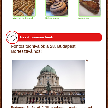
Magvas-sajtos rúd
Kakaós néró
Almás pite
Zab
túr
Gasztronómiai hírek
Fontos tudnivalók a 28. Budapest
Borfesztiválhoz!
A
Budapest Borfesztivál 28. alkalommal várja a borozni,