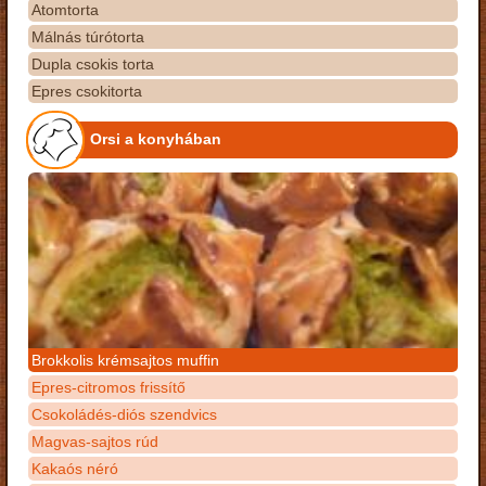
Atomtorta
Málnás túrótorta
Dupla csokis torta
Epres csokitorta
Orsi a konyhában
Brokkolis krémsajtos muffin
Epres-citromos frissítő
Csokoládés-diós szendvics
Magvas-sajtos rúd
Kakaós néró