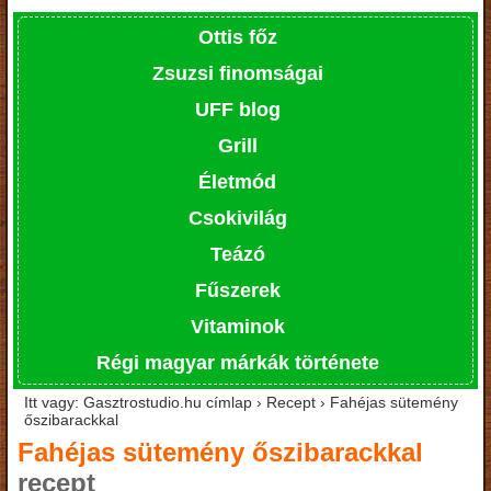
Ottis főz
Zsuzsi finomságai
UFF blog
Grill
Életmód
Csokivilág
Teázó
Fűszerek
Vitaminok
Régi magyar márkák története
Itt vagy: Gasztrostudio.hu címlap › Recept › Fahéjas sütemény
őszibarackkal
Fahéjas sütemény őszibarackkal
recept