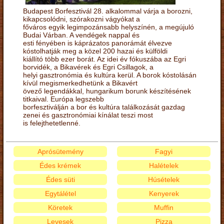
Budapest Borfesztivál 28. alkalommal várja a borozni,
kikapcsolódni, szórakozni vágyókat a
főváros egyik legimpozánsabb helyszínén, a megújuló
Budai Várban. A vendégek nappal és
esti fényében is káprázatos panorámát élvezve
kóstolhatják meg a közel 200 hazai és külföldi
kiállító több ezer borát. Az idei év fókuszába az Egri
borvidék, a Bikavérek és Egri Csillagok, a
helyi gasztronómia és kultúra kerül. A borok kóstolásán
kívül megismerkedhetünk a Bikavért
övező legendákkal, hungarikum borunk készítésének
titkaival. Európa legszebb
borfesztiválján a bor és kultúra találkozását gazdag
zenei és gasztronómiai kínálat teszi most
is felejthetetlenné.
Aprósütemény
Fagyi
Édes krémek
Halételek
Édes süti
Húsételek
Egytálétel
Kenyerek
Köretek
Muffin
Levesek
Pizza