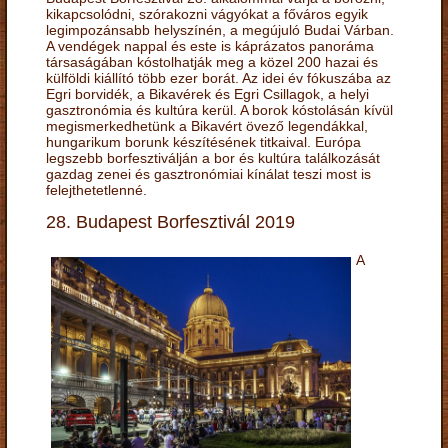
kikapcsolódni, szórakozni vágyókat a főváros egyik
legimpozánsabb helyszínén, a megújuló Budai Várban.
A vendégek nappal és este is káprázatos panoráma
társaságában kóstolhatják meg a közel 200 hazai és
külföldi kiállító több ezer borát. Az idei év fókuszába az
Egri borvidék, a Bikavérek és Egri Csillagok, a helyi
gasztronómia és kultúra kerül. A borok kóstolásán kívül
megismerkedhetünk a Bikavért övező legendákkal,
hungarikum borunk készítésének titkaival. Európa
legszebb borfesztiválján a bor és kultúra találkozását
gazdag zenei és gasztronómiai kínálat teszi most is
felejthetetlenné.
28. Budapest Borfesztivál 2019
A