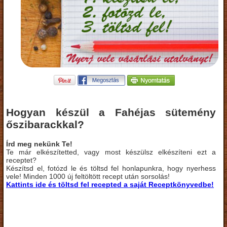
Hogyan készül a Fahéjas sütemény
őszibarackkal?
Írd meg nekünk Te!
Te már elkészítetted, vagy most készülsz elkészíteni ezt a
receptet?
Készítsd el, fotózd le és töltsd fel honlapunkra, hogy nyerhess
vele! Minden 1000 új feltöltött recept után sorsolás!
Kattints ide és töltsd fel recepted a saját Receptkönyvedbe!