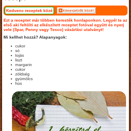
Kedvenc receptek közé
Ezt a receptet már többen keresték honlaponkon. Legyél te az
első aki feltölti az elkészített receptet fotóval együtt és nyerj
vele (Spar, Penny vagy Tesco) vásárlási utalványt!
Mi kellhet hozzá? Alapanyagok:
cukor
só
tojás
liszt
margarin
cukor
zöldség
gyümölcs
hús