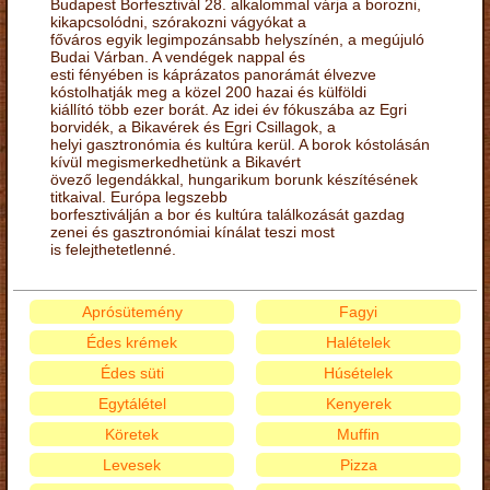
Budapest Borfesztivál 28. alkalommal várja a borozni,
kikapcsolódni, szórakozni vágyókat a
főváros egyik legimpozánsabb helyszínén, a megújuló
Budai Várban. A vendégek nappal és
esti fényében is káprázatos panorámát élvezve
kóstolhatják meg a közel 200 hazai és külföldi
kiállító több ezer borát. Az idei év fókuszába az Egri
borvidék, a Bikavérek és Egri Csillagok, a
helyi gasztronómia és kultúra kerül. A borok kóstolásán
kívül megismerkedhetünk a Bikavért
övező legendákkal, hungarikum borunk készítésének
titkaival. Európa legszebb
borfesztiválján a bor és kultúra találkozását gazdag
zenei és gasztronómiai kínálat teszi most
is felejthetetlenné.
Aprósütemény
Fagyi
Édes krémek
Halételek
Édes süti
Húsételek
Egytálétel
Kenyerek
Köretek
Muffin
Levesek
Pizza