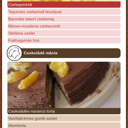
Csirkepörkölt
Tejszínes csirkemell tésztával
Baconbe tekert csirkemáj
Mézes-mustáros csirkecomb
Stefánia szelet
Fokhagymás hús
Csokoládé mánia
Csokoládés-narancs torta
Vaníliakrémes gomb szelet
Atomtorta