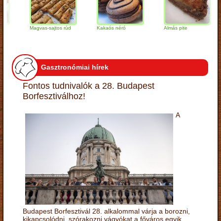
Magvas-sajtos rúd
Kakaós néró
Almás pite
Z
t
Gasztronómiai hírek
Fontos tudnivalók a 28. Budapest
Borfesztiválhoz!
A
Budapest Borfesztivál 28. alkalommal várja a borozni,
kikapcsolódni, szórakozni vágyókat a főváros egyik