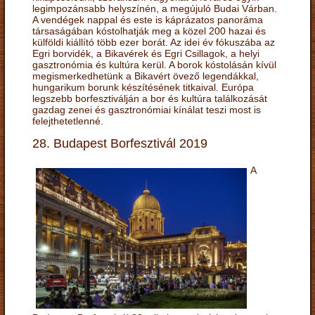
legimpozánsabb helyszínén, a megújuló Budai Várban.
A vendégek nappal és este is káprázatos panoráma
társaságában kóstolhatják meg a közel 200 hazai és
külföldi kiállító több ezer borát. Az idei év fókuszába az
Egri borvidék, a Bikavérek és Egri Csillagok, a helyi
gasztronómia és kultúra kerül. A borok kóstolásán kívül
megismerkedhetünk a Bikavért övező legendákkal,
hungarikum borunk készítésének titkaival. Európa
legszebb borfesztiválján a bor és kultúra találkozását
gazdag zenei és gasztronómiai kínálat teszi most is
felejthetetlenné.
28. Budapest Borfesztivál 2019
A