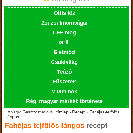
Ottis főz
Zsuzsi finomságai
UFF blog
Grill
Életmód
Csokivilág
Teázó
Fűszerek
Vitaminok
Régi magyar márkák története
Itt vagy: Gasztrostudio.hu címlap › Recept › Fahéjas-tejfölös
lángos
Fahéjas-tejfölös lángos
recept