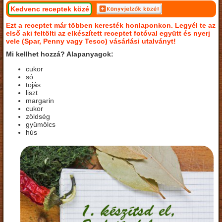
Kedvenc receptek közé
Ezt a receptet már többen keresték honlaponkon. Legyél te az
első aki feltölti az elkészített receptet fotóval együtt és nyerj
vele (Spar, Penny vagy Tesco) vásárlási utalványt!
Mi kellhet hozzá? Alapanyagok:
cukor
só
tojás
liszt
margarin
cukor
zöldség
gyümölcs
hús