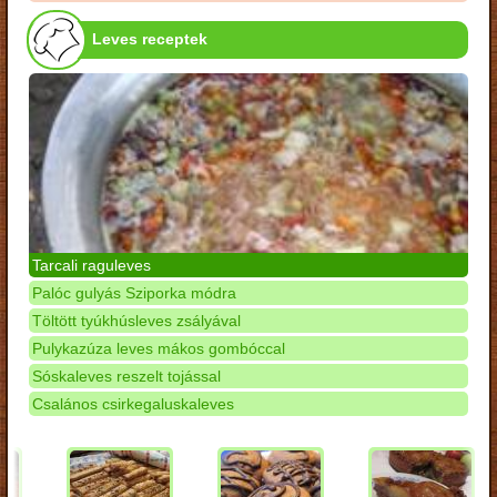
Leves receptek
Tarcali raguleves
Palóc gulyás Sziporka módra
Töltött tyúkhúsleves zsályával
Pulykazúza leves mákos gombóccal
Sóskaleves reszelt tojással
Csalános csirkegaluskaleves