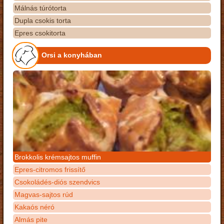
Málnás túrótorta
Dupla csokis torta
Epres csokitorta
Orsi a konyhában
Brokkolis krémsajtos muffin
Epres-citromos frissítő
Csokoládés-diós szendvics
Magvas-sajtos rúd
Kakaós néró
Almás pite