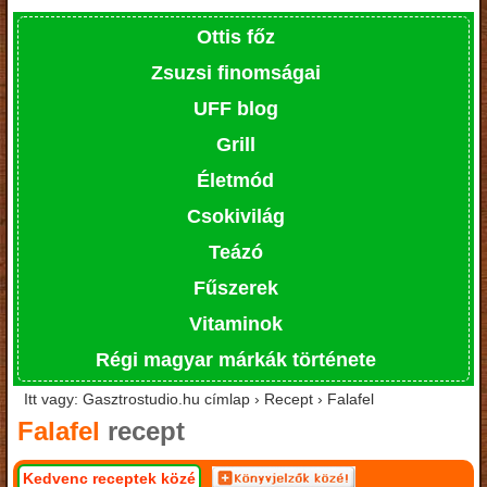
Ottis főz
Zsuzsi finomságai
UFF blog
Grill
Életmód
Csokivilág
Teázó
Fűszerek
Vitaminok
Régi magyar márkák története
Itt vagy: Gasztrostudio.hu címlap › Recept › Falafel
Falafel
recept
Kedvenc receptek közé