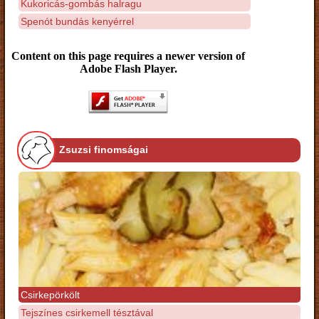
Kukoricás-gombás halragu
Spenót bundás kenyérrel
Content on this page requires a newer version of
Adobe Flash Player.
Zsuzsi finomságai
Csirkepörkölt
Tejszínes csirkemell tésztával