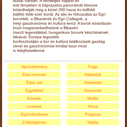
Budai Várban. A vendégek nappal és
esti fényében is káprázatos panorámát élvezve
kóstolhatják meg a közel 200 hazai és külföldi
kiállító több ezer borát. Az idei év fókuszába az Egri
borvidék, a Bikavérek és Egri Csillagok, a
helyi gasztronómia és kultúra kerül. A borok kóstolásán
kívül megismerkedhetünk a Bikavért
övező legendákkal, hungarikum borunk készítésének
titkaival. Európa legszebb
borfesztiválján a bor és kultúra találkozását gazdag
zenei és gasztronómiai kínálat teszi most
is felejthetetlenné.
Aprósütemény
Fagyi
Édes krémek
Halételek
Édes süti
Húsételek
Egytálétel
Kenyerek
Köretek
Muffin
Levesek
Pizza
Gyümölcsleves
Pogácsa
Zöldségleves
Saláta