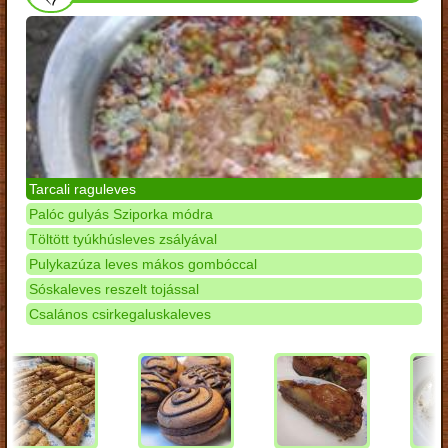
Tarcali raguleves
Palóc gulyás Sziporka módra
Töltött tyúkhúsleves zsályával
Pulykazúza leves mákos gombóccal
Sóskaleves reszelt tojással
Csalános csirkegaluskaleves