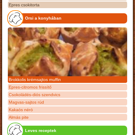
Epres csokitorta
Orsi a konyhában
Brokkolis krémsajtos muffin
Epres-citromos frissítő
Csokoládés-diós szendvics
Magvas-sajtos rúd
Kakaós néró
Almás pite
Leves receptek