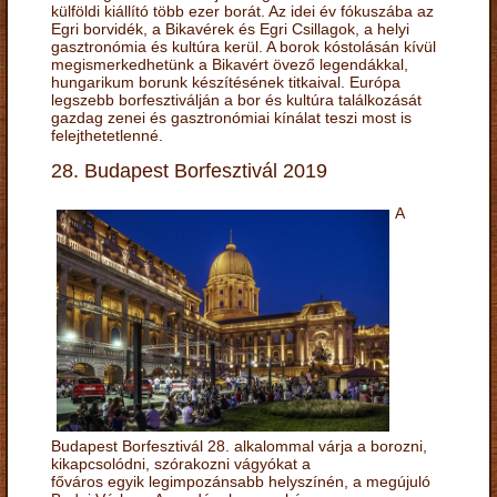
külföldi kiállító több ezer borát. Az idei év fókuszába az
Egri borvidék, a Bikavérek és Egri Csillagok, a helyi
gasztronómia és kultúra kerül. A borok kóstolásán kívül
megismerkedhetünk a Bikavért övező legendákkal,
hungarikum borunk készítésének titkaival. Európa
legszebb borfesztiválján a bor és kultúra találkozását
gazdag zenei és gasztronómiai kínálat teszi most is
felejthetetlenné.
28. Budapest Borfesztivál 2019
A
Budapest Borfesztivál 28. alkalommal várja a borozni,
kikapcsolódni, szórakozni vágyókat a
főváros egyik legimpozánsabb helyszínén, a megújuló