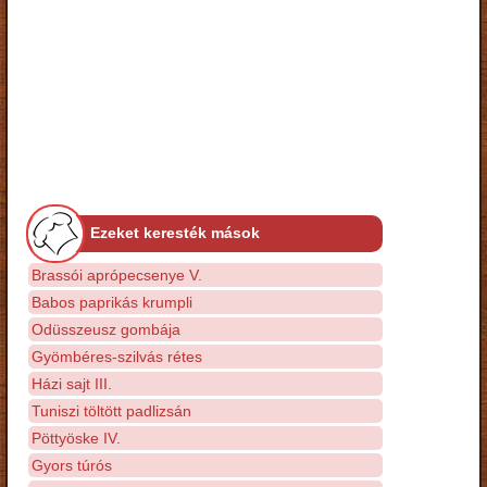
Ezeket keresték mások
Brassói aprópecsenye V.
Babos paprikás krumpli
Odüsszeusz gombája
Gyömbéres-szilvás rétes
Házi sajt III.
Tuniszi töltött padlizsán
Pöttyöske IV.
Gyors túrós