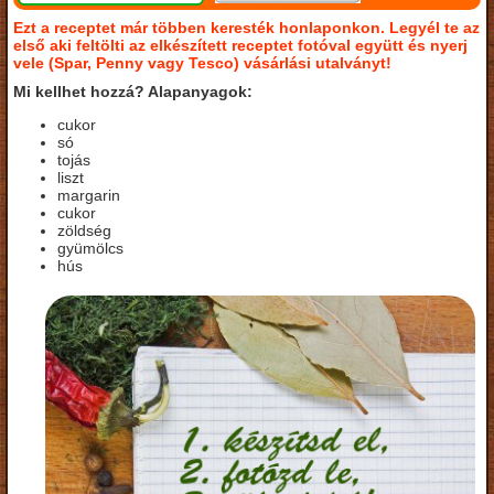
Ezt a receptet már többen keresték honlaponkon. Legyél te az
első aki feltölti az elkészített receptet fotóval együtt és nyerj
vele (Spar, Penny vagy Tesco) vásárlási utalványt!
Mi kellhet hozzá? Alapanyagok:
cukor
só
tojás
liszt
margarin
cukor
zöldség
gyümölcs
hús