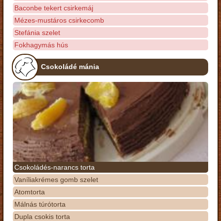
Baconbe tekert csirkemáj
Mézes-mustáros csirkecomb
Stefánia szelet
Fokhagymás hús
Csokoládé mánia
Csokoládés-narancs torta
Vaníliakrémes gomb szelet
Atomtorta
Málnás túrótorta
Dupla csokis torta