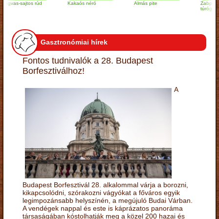
s-sajtos rúd
Kakaós néró
Almás pite
Zabpelyhes
túrógombóc
Gasztronómiai hírek
Fontos tudnivalók a 28. Budapest
Borfesztiválhoz!
A
Budapest Borfesztivál 28. alkalommal várja a borozni,
kikapcsolódni, szórakozni vágyókat a főváros egyik
legimpozánsabb helyszínén, a megújuló Budai Várban.
A vendégek nappal és este is káprázatos panoráma
társaságában kóstolhatják meg a közel 200 hazai és