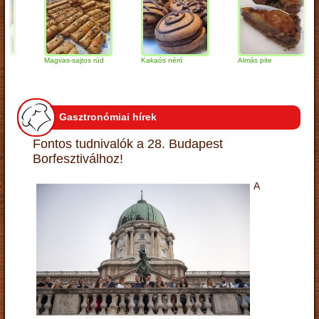
Magvas-sajtos rúd
Kakaós néró
Almás pite
Z
t
Gasztronómiai hírek
Fontos tudnivalók a 28. Budapest
Borfesztiválhoz!
A