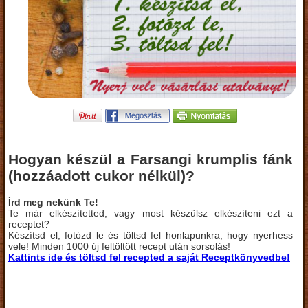
Hogyan készül a Farsangi krumplis fánk
(hozzáadott cukor nélkül)?
Írd meg nekünk Te!
Te már elkészítetted, vagy most készülsz elkészíteni ezt a
receptet?
Készítsd el, fotózd le és töltsd fel honlapunkra, hogy nyerhess
vele! Minden 1000 új feltöltött recept után sorsolás!
Kattints ide és töltsd fel recepted a saját Receptkönyvedbe!