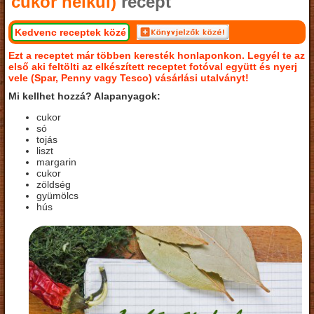
cukor nélkül)
recept
Kedvenc receptek közé
Ezt a receptet már többen keresték honlaponkon. Legyél te az
első aki feltölti az elkészített receptet fotóval együtt és nyerj
vele (Spar, Penny vagy Tesco) vásárlási utalványt!
Mi kellhet hozzá? Alapanyagok:
cukor
só
tojás
liszt
margarin
cukor
zöldség
gyümölcs
hús