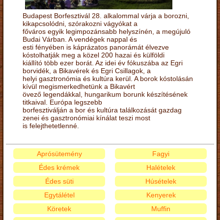
Budapest Borfesztivál 28. alkalommal várja a borozni,
kikapcsolódni, szórakozni vágyókat a
főváros egyik legimpozánsabb helyszínén, a megújuló
Budai Várban. A vendégek nappal és
esti fényében is káprázatos panorámát élvezve
kóstolhatják meg a közel 200 hazai és külföldi
kiállító több ezer borát. Az idei év fókuszába az Egri
borvidék, a Bikavérek és Egri Csillagok, a
helyi gasztronómia és kultúra kerül. A borok kóstolásán
kívül megismerkedhetünk a Bikavért
övező legendákkal, hungarikum borunk készítésének
titkaival. Európa legszebb
borfesztiválján a bor és kultúra találkozását gazdag
zenei és gasztronómiai kínálat teszi most
is felejthetetlenné.
Aprósütemény
Fagyi
Édes krémek
Halételek
Édes süti
Húsételek
Egytálétel
Kenyerek
Köretek
Muffin