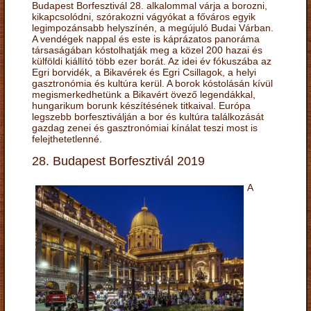
Budapest Borfesztivál 28. alkalommal várja a borozni,
kikapcsolódni, szórakozni vágyókat a főváros egyik
legimpozánsabb helyszínén, a megújuló Budai Várban.
A vendégek nappal és este is káprázatos panoráma
társaságában kóstolhatják meg a közel 200 hazai és
külföldi kiállító több ezer borát. Az idei év fókuszába az
Egri borvidék, a Bikavérek és Egri Csillagok, a helyi
gasztronómia és kultúra kerül. A borok kóstolásán kívül
megismerkedhetünk a Bikavért övező legendákkal,
hungarikum borunk készítésének titkaival. Európa
legszebb borfesztiválján a bor és kultúra találkozását
gazdag zenei és gasztronómiai kínálat teszi most is
felejthetetlenné.
28. Budapest Borfesztivál 2019
A