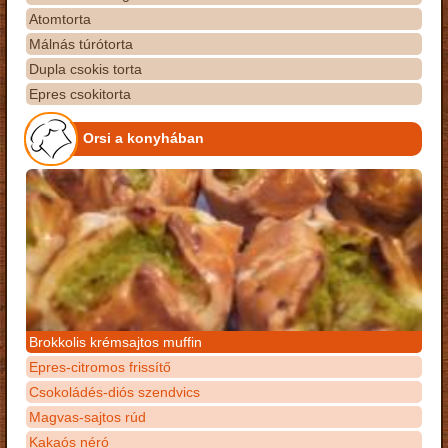
Atomtorta
Málnás túrótorta
Dupla csokis torta
Epres csokitorta
Orsi a konyhában
Brokkolis krémsajtos muffin
Epres-citromos frissítő
Csokoládés-diós szendvics
Magvas-sajtos rúd
Kakaós néró