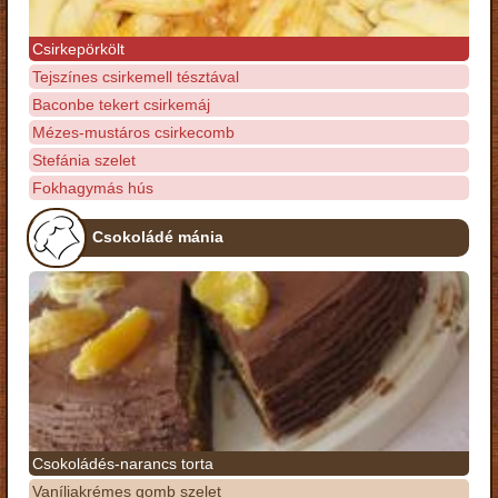
Csirkepörkölt
Tejszínes csirkemell tésztával
Baconbe tekert csirkemáj
Mézes-mustáros csirkecomb
Stefánia szelet
Fokhagymás hús
Csokoládé mánia
Csokoládés-narancs torta
Vaníliakrémes gomb szelet