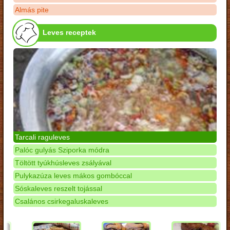
Almás pite
Leves receptek
Tarcali raguleves
Palóc gulyás Sziporka módra
Töltött tyúkhúsleves zsályával
Pulykazúza leves mákos gombóccal
Sóskaleves reszelt tojással
Csalános csirkegaluskaleves