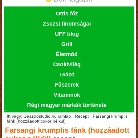
Ottis főz
Zsuzsi finomságai
UFF blog
Grill
Életmód
Csokivilág
Teázó
Fűszerek
Vitaminok
Régi magyar márkák története
Itt vagy: Gasztrostudio.hu címlap › Recept › Farsangi krumplis
fánk (hozzáadott cukor nélkül)
Farsangi krumplis fánk (hozzáadott