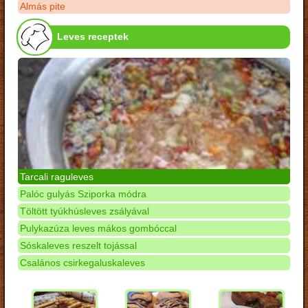
Almás pite
Leves receptek
Tarcali raguleves
Palóc gulyás Sziporka módra
Töltött tyúkhúsleves zsályával
Pulykazúza leves mákos gombóccal
Sóskaleves reszelt tojással
Csalános csirkegaluskaleves