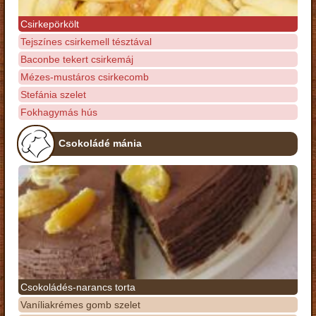
Csirkepörkölt
Tejszínes csirkemell tésztával
Baconbe tekert csirkemáj
Mézes-mustáros csirkecomb
Stefánia szelet
Fokhagymás hús
Csokoládé mánia
Csokoládés-narancs torta
Vaníliakrémes gomb szelet