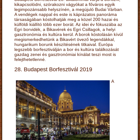
kikapcsolódni, szórakozni vágyókat a főváros egyik
legimpozánsabb helyszínén, a megújuló Budai Várban.
A vendégek nappal és este is káprázatos panoráma
társaságában kóstolhatják meg a közel 200 hazai és
külföldi kiállító több ezer borát. Az idei év fókuszába az
Egri borvidék, a Bikavérek és Egri Csillagok, a helyi
gasztronómia és kultúra kerül. A borok kóstolásán kívül
megismerkedhetünk a Bikavért övező legendákkal,
hungarikum borunk készítésének titkaival. Európa
legszebb borfesztiválján a bor és kultúra találkozását
gazdag zenei és gasztronómiai kínálat teszi most is
felejthetetlenné.
28. Budapest Borfesztivál 2019
A