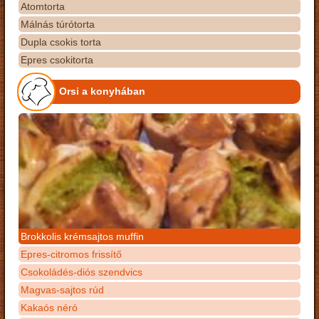
Atomtorta
Málnás túrótorta
Dupla csokis torta
Epres csokitorta
Orsi a konyhában
Brokkolis krémsajtos muffin
Epres-citromos frissítő
Csokoládés-diós szendvics
Magvas-sajtos rúd
Kakaós néró