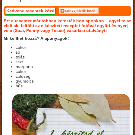
Kedvenc receptek közé
Ezt a receptet már többen keresték honlaponkon. Legyél te az
első aki feltölti az elkészített receptet fotóval együtt és nyerj
vele (Spar, Penny vagy Tesco) vásárlási utalványt!
Mi kellhet hozzá? Alapanyagok:
cukor
só
tojás
liszt
margarin
cukor
zöldség
gyümölcs
hús