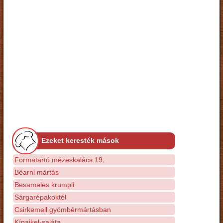
Ezeket keresték mások
Formatartó mézeskalács 19.
Béarni mártás
Besameles krumpli
Sárgarépakoktél
Csirkemell gyömbérmártásban
Kínaikel-saláta