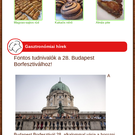
Magvas-sajtos rúd
Kakaós néró
Almás pite
Zabp
túró
Gasztronómiai hírek
Fontos tudnivalók a 28. Budapest
Borfesztiválhoz!
A
Budapest Borfesztivál 28. alkalommal várja a borozni,