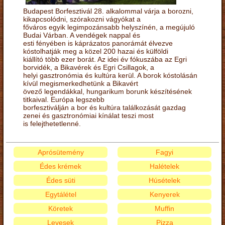
Budapest Borfesztivál 28. alkalommal várja a borozni,
kikapcsolódni, szórakozni vágyókat a
főváros egyik legimpozánsabb helyszínén, a megújuló
Budai Várban. A vendégek nappal és
esti fényében is káprázatos panorámát élvezve
kóstolhatják meg a közel 200 hazai és külföldi
kiállító több ezer borát. Az idei év fókuszába az Egri
borvidék, a Bikavérek és Egri Csillagok, a
helyi gasztronómia és kultúra kerül. A borok kóstolásán
kívül megismerkedhetünk a Bikavért
övező legendákkal, hungarikum borunk készítésének
titkaival. Európa legszebb
borfesztiválján a bor és kultúra találkozását gazdag
zenei és gasztronómiai kínálat teszi most
is felejthetetlenné.
Aprósütemény
Fagyi
Édes krémek
Halételek
Édes süti
Húsételek
Egytálétel
Kenyerek
Köretek
Muffin
Levesek
Pizza