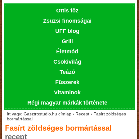
Ottis főz
Zsuzsi finomságai
UFF blog
Grill
Életmód
Csokivilág
Teázó
Fűszerek
Vitaminok
Régi magyar márkák története
Itt vagy: Gasztrostudio.hu címlap › Recept › Fasírt zöldséges
bormártással
Fasírt zöldséges bormártással
recept