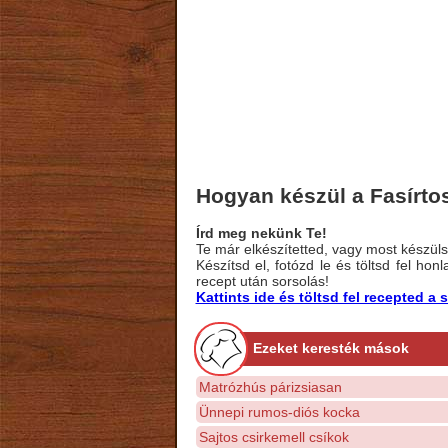
Hogyan készül a Fasírto
Írd meg nekünk Te!
Te már elkészítetted, vagy most készülsz
Készítsd el, fotózd le és töltsd fel ho
recept után sorsolás!
Kattints ide és töltsd fel recepted 
Ezeket keresték mások
Matrózhús párizsiasan
Ünnepi rumos-diós kocka
Sajtos csirkemell csíkok