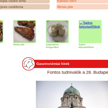
upla csokis torta
Kakaós néró
pres csokitorta
Almás pite
Almás pite
Zabpelyhes
Sajtos
Tiramis
túrógombóc
képviselőfánk
Gasztronómiai hírek
Fontos tudnivalók a 28. Budapes