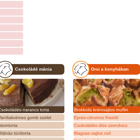
Csokoládé mánia
Orsi a konyhában
Csokoládés-narancs torta
Brokkolis krémsajtos muffin
Vaníliakrémes gomb szelet
Epres-citromos frissítő
Atomtorta
Csokoládés-diós szendvics
álnás túrótorta
Magvas-sajtos rúd