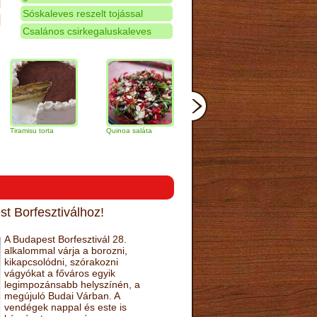
Sóskaleves reszelt tojással
Csalános csirkegaluskaleves
u torta
Quinoa saláta
Mandulás kifli
Csokoládés-
narancs torta
t Borfesztiválhoz!
A Budapest Borfesztivál 28.
alkalommal várja a borozni,
kikapcsolódni, szórakozni
vágyókat a főváros egyik
legimpozánsabb helyszínén, a
megújuló Budai Várban. A
vendégek nappal és este is