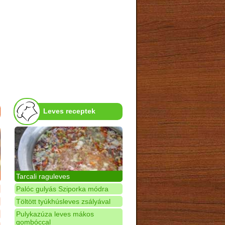
Leves receptek
Tarcali raguleves
Palóc gulyás Sziporka módra
Töltött tyúkhúsleves zsályával
Pulykazúza leves mákos
gombóccal