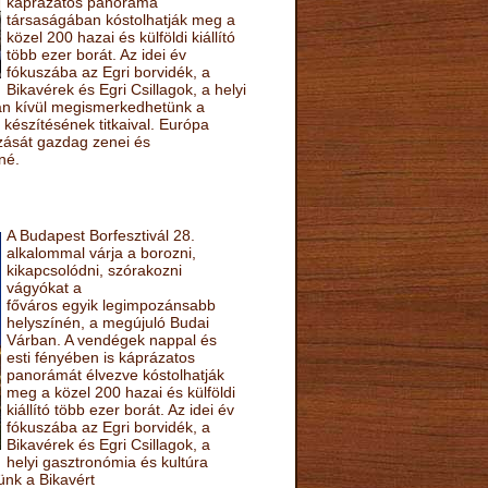
káprázatos panoráma
társaságában kóstolhatják meg a
közel 200 hazai és külföldi kiállító
több ezer borát. Az idei év
fókuszába az Egri borvidék, a
Bikavérek és Egri Csillagok, a helyi
sán kívül megismerkedhetünk a
készítésének titkaival. Európa
ozását gazdag zenei és
né.
A Budapest Borfesztivál 28.
alkalommal várja a borozni,
kikapcsolódni, szórakozni
vágyókat a
főváros egyik legimpozánsabb
helyszínén, a megújuló Budai
Várban. A vendégek nappal és
esti fényében is káprázatos
panorámát élvezve kóstolhatják
meg a közel 200 hazai és külföldi
kiállító több ezer borát. Az idei év
fókuszába az Egri borvidék, a
Bikavérek és Egri Csillagok, a
helyi gasztronómia és kultúra
ünk a Bikavért