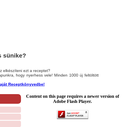
s sünike?
 elkészíteni ezt a receptet?
nlapunkra, hogy nyerhess vele! Minden 1000 új feltöltött
a saját Receptkönyvedbe!
Content on this page requires a newer version of
Adobe Flash Player.