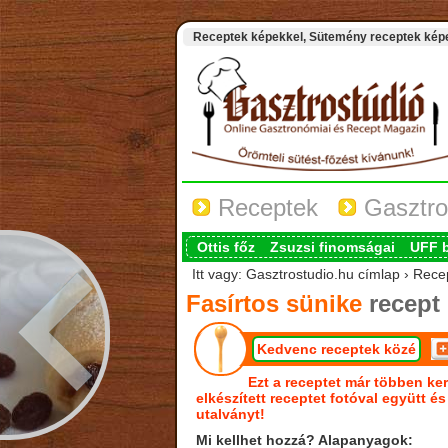
Receptek képekkel, Sütemény receptek képek
Receptek
Gasztro
Ottis főz
Zsuzsi finomságai
UFF 
Itt vagy: Gasztrostudio.hu címlap › Rece
Fasírtos sünike
recept
Kedvenc receptek közé
Ezt a receptet már többen ker
elkészített receptet fotóval együtt é
utalványt!
Mi kellhet hozzá? Alapanyagok: