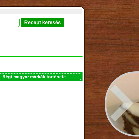
Régi magyar márkák története