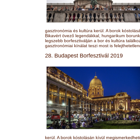
gasztronómia és kultúra kerül. A borok kóstolá
Bikavért övező legendákkal, hungarikum borunk 
legszebb borfesztiválján a bor és kultúra találk
gasztronómiai kínálat teszi most is felejthetetlen
28. Budapest Borfesztivál 2019
kerül. A borok kóstolásán kívül megismerkedhet