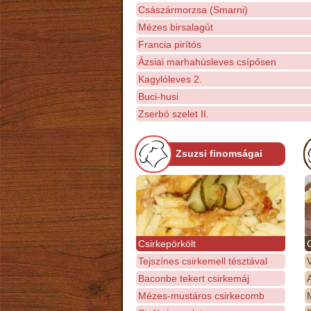
Császármorzsa (Smarni)
Mézes birsalagút
Francia pirítós
Ázsiai marhahúsleves csípősen
Kagylóleves 2.
Buci-husi
Zserbó szelet II.
Zsuzsi finomságai
Csirkepörkölt
Tejszínes csirkemell tésztával
Baconbe tekert csirkemáj
Mézes-mustáros csirkecomb
M