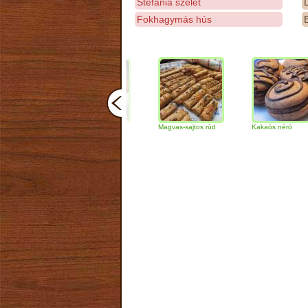
Stefánia szelet
D
Fokhagymás hús
E
Csokoládés-diós
Magvas-sajtos rúd
Kakaós néró
szendvics