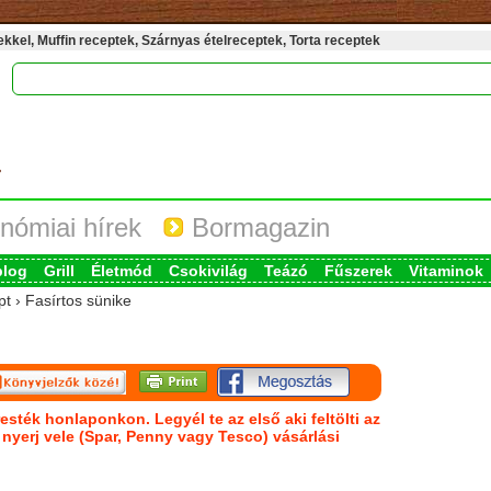
kel, Muffin receptek, Szárnyas ételreceptek, Torta receptek
nómiai hírek
Bormagazin
blog
Grill
Életmód
Csokivilág
Teázó
Fűszerek
Vitaminok
pt › Fasírtos sünike
esték honlaponkon. Legyél te az első aki feltölti az
s nyerj vele (Spar, Penny vagy Tesco) vásárlási