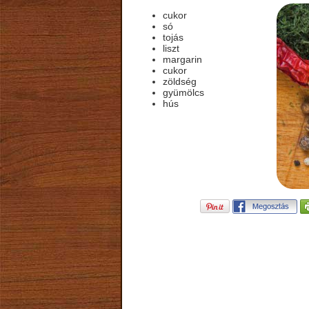
cukor
só
tojás
liszt
margarin
cukor
zöldség
gyümölcs
hús