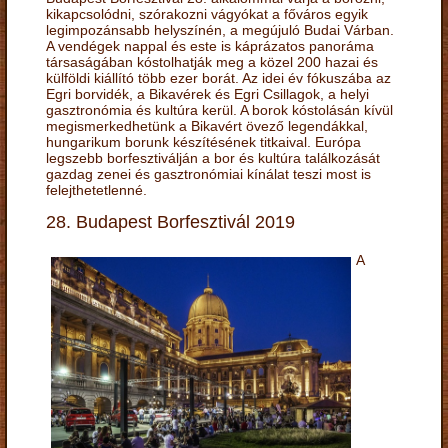
kikapcsolódni, szórakozni vágyókat a főváros egyik
legimpozánsabb helyszínén, a megújuló Budai Várban.
A vendégek nappal és este is káprázatos panoráma
társaságában kóstolhatják meg a közel 200 hazai és
külföldi kiállító több ezer borát. Az idei év fókuszába az
Egri borvidék, a Bikavérek és Egri Csillagok, a helyi
gasztronómia és kultúra kerül. A borok kóstolásán kívül
megismerkedhetünk a Bikavért övező legendákkal,
hungarikum borunk készítésének titkaival. Európa
legszebb borfesztiválján a bor és kultúra találkozását
gazdag zenei és gasztronómiai kínálat teszi most is
felejthetetlenné.
28. Budapest Borfesztivál 2019
A