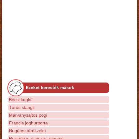
Ezeket keresték mások
Bécsi kuglóf
Túrós stangli
Márványsajtos pogi
Francia joghurttorta
Nugátos túrószelet
Reszeltke, paprikás raguval