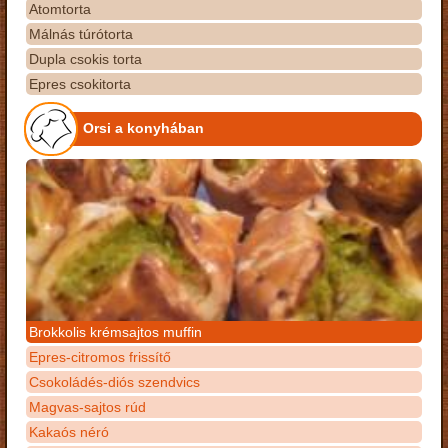
Atomtorta
Málnás túrótorta
Dupla csokis torta
Epres csokitorta
Orsi a konyhában
Brokkolis krémsajtos muffin
Epres-citromos frissítő
Csokoládés-diós szendvics
Magvas-sajtos rúd
Kakaós néró