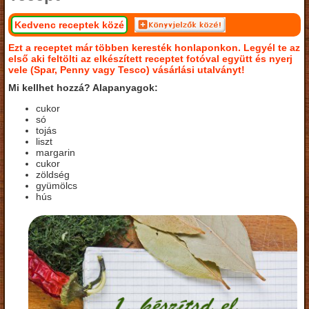
Kedvenc receptek közé
Ezt a receptet már többen keresték honlaponkon. Legyél te az
első aki feltölti az elkészített receptet fotóval együtt és nyerj
vele (Spar, Penny vagy Tesco) vásárlási utalványt!
Mi kellhet hozzá? Alapanyagok:
cukor
só
tojás
liszt
margarin
cukor
zöldség
gyümölcs
hús