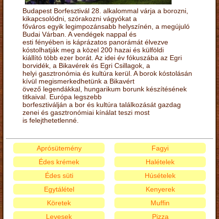
Budapest Borfesztivál 28. alkalommal várja a borozni,
kikapcsolódni, szórakozni vágyókat a
főváros egyik legimpozánsabb helyszínén, a megújuló
Budai Várban. A vendégek nappal és
esti fényében is káprázatos panorámát élvezve
kóstolhatják meg a közel 200 hazai és külföldi
kiállító több ezer borát. Az idei év fókuszába az Egri
borvidék, a Bikavérek és Egri Csillagok, a
helyi gasztronómia és kultúra kerül. A borok kóstolásán
kívül megismerkedhetünk a Bikavért
övező legendákkal, hungarikum borunk készítésének
titkaival. Európa legszebb
borfesztiválján a bor és kultúra találkozását gazdag
zenei és gasztronómiai kínálat teszi most
is felejthetetlenné.
Aprósütemény
Fagyi
Édes krémek
Halételek
Édes süti
Húsételek
Egytálétel
Kenyerek
Köretek
Muffin
Levesek
Pizza