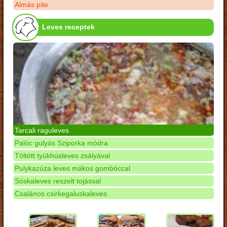
Almás pite
Leves receptek
Tarcali raguleves
Palóc gulyás Sziporka módra
Töltött tyúkhúsleves zsályával
Pulykazúza leves mákos gombóccal
Sóskaleves reszelt tojással
Csalános csirkegaluskaleves