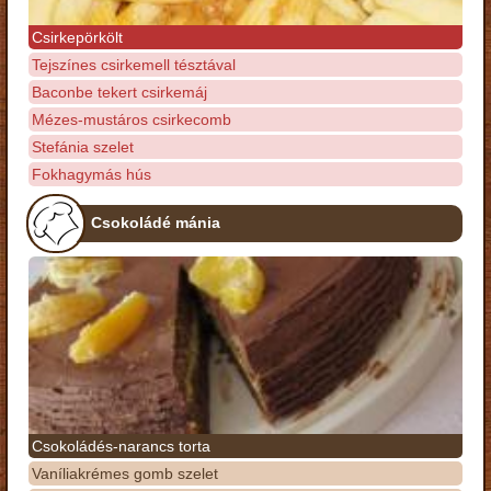
Csirkepörkölt
Tejszínes csirkemell tésztával
Baconbe tekert csirkemáj
Mézes-mustáros csirkecomb
Stefánia szelet
Fokhagymás hús
Csokoládé mánia
Csokoládés-narancs torta
Vaníliakrémes gomb szelet