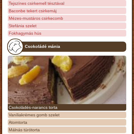
Tejszínes csirkemell tésztával
Baconbe tekert csirkemáj
Mézes-mustáros csirkecomb
Stefánia szelet
Fokhagymás hús
Csokoládé mánia
Csokoládés-narancs torta
Vaníliakrémes gomb szelet
Atomtorta
Málnás túrótorta