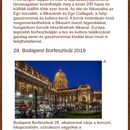
társaságában kóstolhatják meg a közel 200 hazai és
külföldi kiállító több ezer borát. Az idei év fókuszába az
Egri borvidék, a Bikavérek és Egri Csillagok, a helyi
gasztronómia és kultúra kerül. A borok kóstolásán kívül
megismerkedhetünk a Bikavért övező legendákkal,
hungarikum borunk készítésének titkaival. Európa
legszebb borfesztiválján a bor és kultúra találkozását
gazdag zenei és gasztronómiai kínálat teszi most is
felejthetetlenné.
28. Budapest Borfesztivál 2019
A
Budapest Borfesztivál 28. alkalommal várja a borozni,
kikapcsolódni, szórakozni vágyókat a