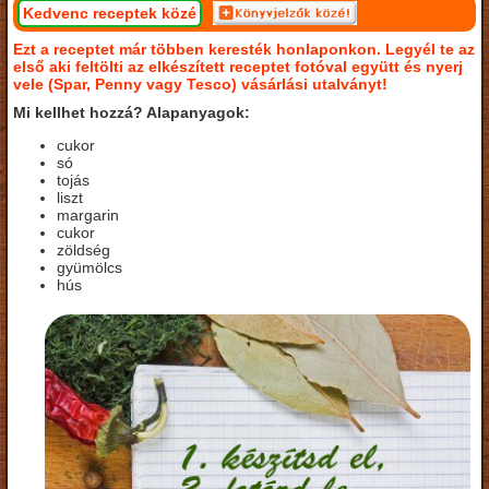
Kedvenc receptek közé
Ezt a receptet már többen keresték honlaponkon. Legyél te az
első aki feltölti az elkészített receptet fotóval együtt és nyerj
vele (Spar, Penny vagy Tesco) vásárlási utalványt!
Mi kellhet hozzá? Alapanyagok:
cukor
só
tojás
liszt
margarin
cukor
zöldség
gyümölcs
hús