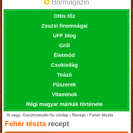
Bormagazin
Ottis főz
Zsuzsi finomságai
UFF blog
Grill
Életmód
Csokivilág
Teázó
Fűszerek
Vitaminok
Régi magyar márkák története
Itt vagy: Gasztrostudio.hu címlap › Recept › Fehér tészta
Fehér tészta
recept