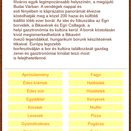
főváros egyik legimpozánsabb helyszínén, a megújuló
Budai Várban. A vendégek nappal és
esti fényében is káprázatos panorámát élvezve
kóstolhatják meg a közel 200 hazai és külföldi
kiállító több ezer borát. Az idei év fókuszába az Egri
borvidék, a Bikavérek és Egri Csillagok, a
helyi gasztronómia és kultúra kerül. A borok kóstolásán
kívül megismerkedhetünk a Bikavért
övező legendákkal, hungarikum borunk készítésének
titkaival. Európa legszebb
borfesztiválján a bor és kultúra találkozását gazdag
zenei és gasztronómiai kínálat teszi most
is felejthetetlenné.
Aprósütemény
Fagyi
Édes krémek
Halételek
Édes süti
Húsételek
Egytálétel
Kenyerek
Köretek
Muffin
Levesek
Pizza
Gyümölcsleves
Pogácsa