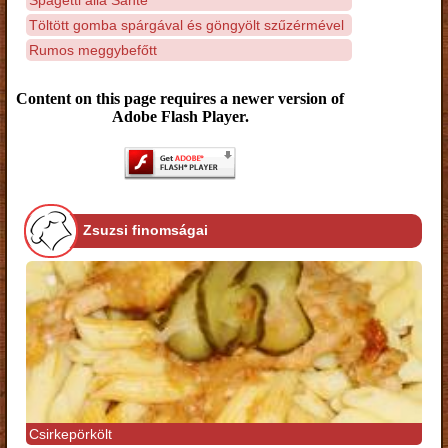
Töltött gomba spárgával és göngyölt szűzérmével
Rumos meggybefőtt
Content on this page requires a newer version of
Adobe Flash Player.
Zsuzsi finomságai
Csirkepörkölt