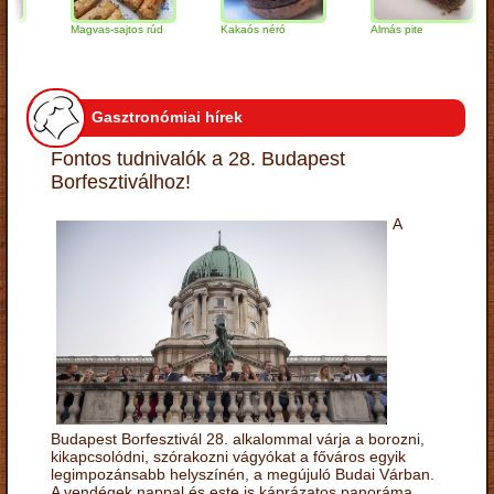
Magvas-sajtos rúd
Kakaós néró
Almás pite
Gasztronómiai hírek
Fontos tudnivalók a 28. Budapest
Borfesztiválhoz!
A
Budapest Borfesztivál 28. alkalommal várja a borozni,
kikapcsolódni, szórakozni vágyókat a főváros egyik
legimpozánsabb helyszínén, a megújuló Budai Várban.
A vendégek nappal és este is káprázatos panoráma