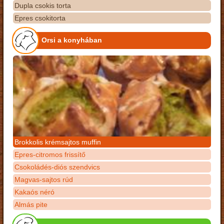
Dupla csokis torta
Epres csokitorta
Orsi a konyhában
Brokkolis krémsajtos muffin
Epres-citromos frissítő
Csokoládés-diós szendvics
Magvas-sajtos rúd
Kakaós néró
Almás pite