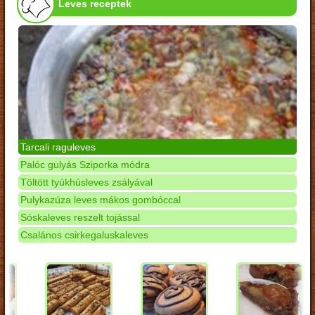
Leves receptek
Tarcali raguleves
Palóc gulyás Sziporka módra
Töltött tyúkhúsleves zsályával
Pulykazúza leves mákos gombóccal
Sóskaleves reszelt tojással
Csalános csirkegaluskaleves