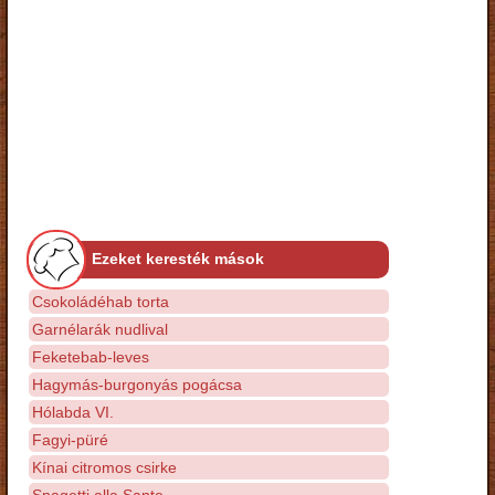
Ezeket keresték mások
Csokoládéhab torta
Garnélarák nudlival
Feketebab-leves
Hagymás-burgonyás pogácsa
Hólabda VI.
Fagyi-püré
Kínai citromos csirke
Spagetti alla Sante