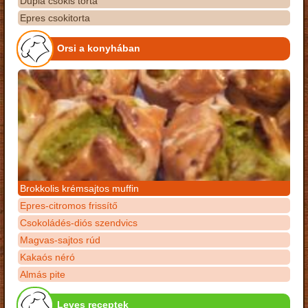
Dupla csokis torta
Epres csokitorta
Orsi a konyhában
Brokkolis krémsajtos muffin
Epres-citromos frissítő
Csokoládés-diós szendvics
Magvas-sajtos rúd
Kakaós néró
Almás pite
Leves receptek