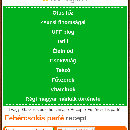
Ottis főz
Zsuzsi finomságai
UFF blog
Grill
Életmód
Csokivilág
Teázó
Fűszerek
Vitaminok
Régi magyar márkák története
Itt vagy: Gasztrostudio.hu címlap › Recept › Fehércsokis parfé
Fehércsokis parfé
recept