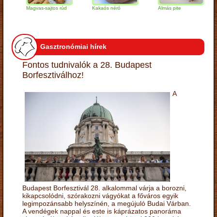
Magvas-sajtos rúd
Kakaós néró
Almás pite
Za
tú
Gasztronómiai hírek
Fontos tudnivalók a 28. Budapest
Borfesztiválhoz!
A
Budapest Borfesztivál 28. alkalommal várja a borozni,
kikapcsolódni, szórakozni vágyókat a főváros egyik
legimpozánsabb helyszínén, a megújuló Budai Várban.
A vendégek nappal és este is káprázatos panoráma