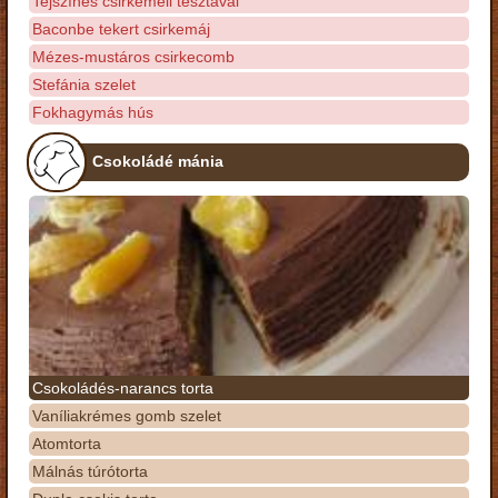
Tejszínes csirkemell tésztával
Baconbe tekert csirkemáj
Mézes-mustáros csirkecomb
Stefánia szelet
Fokhagymás hús
Csokoládé mánia
Csokoládés-narancs torta
Vaníliakrémes gomb szelet
Atomtorta
Málnás túrótorta