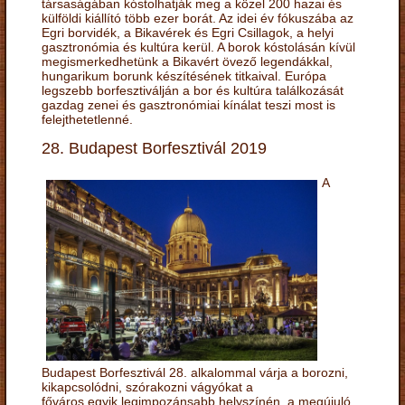
társaságában kóstolhatják meg a közel 200 hazai és
külföldi kiállító több ezer borát. Az idei év fókuszába az
Egri borvidék, a Bikavérek és Egri Csillagok, a helyi
gasztronómia és kultúra kerül. A borok kóstolásán kívül
megismerkedhetünk a Bikavért övező legendákkal,
hungarikum borunk készítésének titkaival. Európa
legszebb borfesztiválján a bor és kultúra találkozását
gazdag zenei és gasztronómiai kínálat teszi most is
felejthetetlenné.
28. Budapest Borfesztivál 2019
A
Budapest Borfesztivál 28. alkalommal várja a borozni,
kikapcsolódni, szórakozni vágyókat a
főváros egyik legimpozánsabb helyszínén, a megújuló