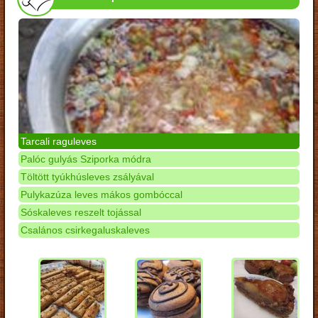
Tarcali raguleves
Palóc gulyás Sziporka módra
Töltött tyúkhúsleves zsályával
Pulykazúza leves mákos gombóccal
Sóskaleves reszelt tojással
Csalános csirkegaluskaleves