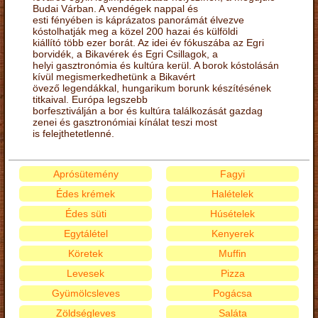
Budai Várban. A vendégek nappal és
esti fényében is káprázatos panorámát élvezve
kóstolhatják meg a közel 200 hazai és külföldi
kiállító több ezer borát. Az idei év fókuszába az Egri
borvidék, a Bikavérek és Egri Csillagok, a
helyi gasztronómia és kultúra kerül. A borok kóstolásán
kívül megismerkedhetünk a Bikavért
övező legendákkal, hungarikum borunk készítésének
titkaival. Európa legszebb
borfesztiválján a bor és kultúra találkozását gazdag
zenei és gasztronómiai kínálat teszi most
is felejthetetlenné.
Aprósütemény
Fagyi
Édes krémek
Halételek
Édes süti
Húsételek
Egytálétel
Kenyerek
Köretek
Muffin
Levesek
Pizza
Gyümölcsleves
Pogácsa
Zöldségleves
Saláta