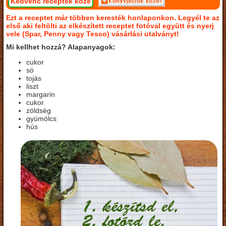
Kedvenc receptek közé
Ezt a receptet már többen keresték honlaponkon. Legyél te az
első aki feltölti az elkészített receptet fotóval együtt és nyerj
vele (Spar, Penny vagy Tesco) vásárlási utalványt!
Mi kellhet hozzá? Alapanyagok:
cukor
só
tojás
liszt
margarin
cukor
zöldség
gyümölcs
hús