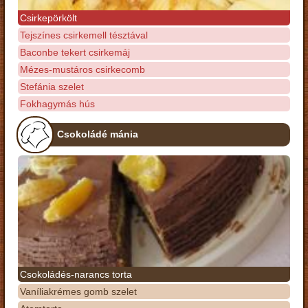
Csirkepörkölt
Tejszínes csirkemell tésztával
Baconbe tekert csirkemáj
Mézes-mustáros csirkecomb
Stefánia szelet
Fokhagymás hús
Csokoládé mánia
Csokoládés-narancs torta
Vaníliakrémes gomb szelet