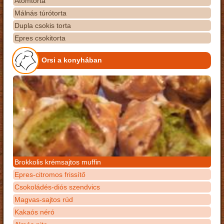
Atomtorta
Málnás túrótorta
Dupla csokis torta
Epres csokitorta
Orsi a konyhában
Brokkolis krémsajtos muffin
Epres-citromos frissítő
Csokoládés-diós szendvics
Magvas-sajtos rúd
Kakaós néró