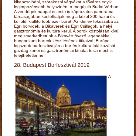
kikapcsolódni, szórakozni vágyókat a főváros egyik
legimpozánsabb helyszínén, a megújuló Budai Várban.
A vendégek nappal és este is káprázatos panoráma
társaságában kóstolhatják meg a közel 200 hazai és
külföldi kiállító több ezer borát. Az idei év fókuszába az
Egri borvidék, a Bikavérek és Egri Csillagok, a helyi
gasztronómia és kultúra kerül. A borok kóstolásán kívül
megismerkedhetünk a Bikavért övező legendákkal,
hungarikum borunk készítésének titkaival. Európa
legszebb borfesztiválján a bor és kultúra találkozását
gazdag zenei és gasztronómiai kínálat teszi most is
felejthetetlenné.
28. Budapest Borfesztivál 2019
A