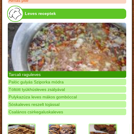
Almás pite
Leves receptek
Tarcali raguleves
Palóc gulyás Sziporka módra
Töltött tyúkhúsleves zsályával
Pulykazúza leves mákos gombóccal
Sóskaleves reszelt tojással
Csalános csirkegaluskaleves