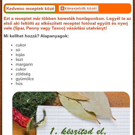
Kedvenc receptek közé
Ezt a receptet már többen keresték honlaponkon. Legyél te az
első aki feltölti az elkészített receptet fotóval együtt és nyerj
vele (Spar, Penny vagy Tesco) vásárlási utalványt!
Mi kellhet hozzá? Alapanyagok:
cukor
só
tojás
liszt
margarin
cukor
zöldség
gyümölcs
hús