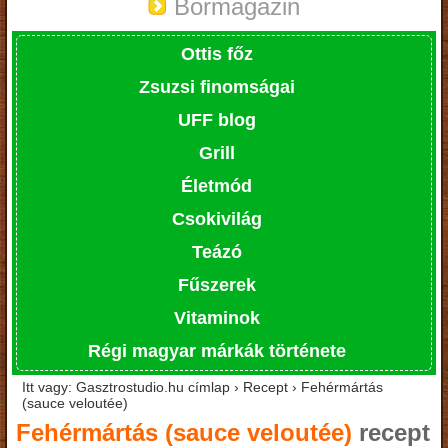
Bormagazin
Ottis főz
Zsuzsi finomságai
UFF blog
Grill
Életmód
Csokivilág
Teázó
Fűszerek
Vitaminok
Régi magyar márkák története
Itt vagy: Gasztrostudio.hu címlap › Recept › Fehérmártás
(sauce veloutée)
Fehérmártás (sauce veloutée)
recept