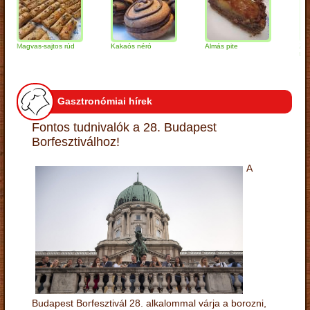
agvas-sajtos rúd
Kakaós néró
Almás pite
Zabpelyh
túrógomb
Gasztronómiai hírek
Fontos tudnivalók a 28. Budapest
Borfesztiválhoz!
A
Budapest Borfesztivál 28. alkalommal várja a borozni,