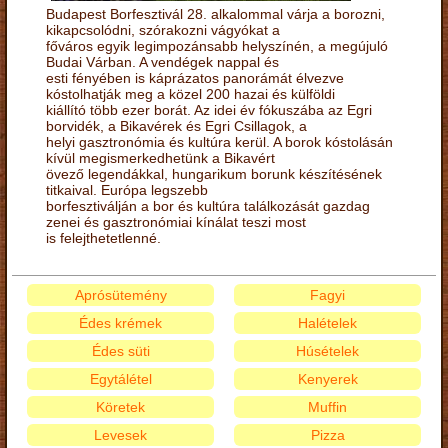
Budapest Borfesztivál 28. alkalommal várja a borozni,
kikapcsolódni, szórakozni vágyókat a
főváros egyik legimpozánsabb helyszínén, a megújuló
Budai Várban. A vendégek nappal és
esti fényében is káprázatos panorámát élvezve
kóstolhatják meg a közel 200 hazai és külföldi
kiállító több ezer borát. Az idei év fókuszába az Egri
borvidék, a Bikavérek és Egri Csillagok, a
helyi gasztronómia és kultúra kerül. A borok kóstolásán
kívül megismerkedhetünk a Bikavért
övező legendákkal, hungarikum borunk készítésének
titkaival. Európa legszebb
borfesztiválján a bor és kultúra találkozását gazdag
zenei és gasztronómiai kínálat teszi most
is felejthetetlenné.
Aprósütemény
Fagyi
Édes krémek
Halételek
Édes süti
Húsételek
Egytálétel
Kenyerek
Köretek
Muffin
Levesek
Pizza