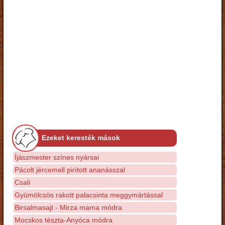
Ezeket keresték mások
Íjászmester színes nyársai
Pácolt jércemell pirított ananásszal
Csali
Gyümölcsös rakott palacsinta meggymártással
Birsalmasajt - Mirza mama módra
Mocskos tészta-Anyóca módra