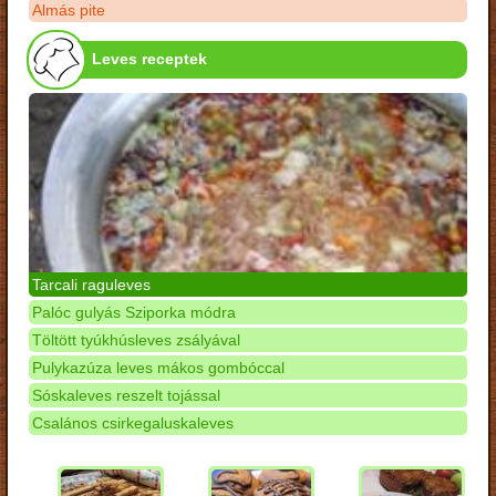
Almás pite
Leves receptek
Tarcali raguleves
Palóc gulyás Sziporka módra
Töltött tyúkhúsleves zsályával
Pulykazúza leves mákos gombóccal
Sóskaleves reszelt tojással
Csalános csirkegaluskaleves