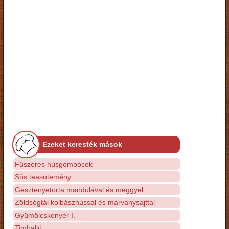
Ezeket keresték mások
Fűszeres húsgombócok
Sós teasütemény
Gesztenyetorta mandulával és meggyel
Zöldségtál kolbászhússal és márványsajttal
Gyümölcskenyér I.
Timballó