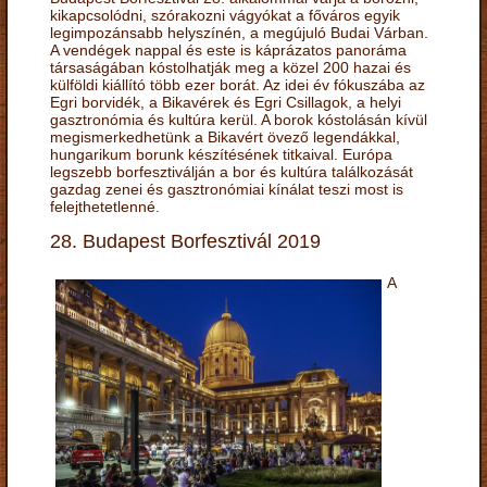
kikapcsolódni, szórakozni vágyókat a főváros egyik
legimpozánsabb helyszínén, a megújuló Budai Várban.
A vendégek nappal és este is káprázatos panoráma
társaságában kóstolhatják meg a közel 200 hazai és
külföldi kiállító több ezer borát. Az idei év fókuszába az
Egri borvidék, a Bikavérek és Egri Csillagok, a helyi
gasztronómia és kultúra kerül. A borok kóstolásán kívül
megismerkedhetünk a Bikavért övező legendákkal,
hungarikum borunk készítésének titkaival. Európa
legszebb borfesztiválján a bor és kultúra találkozását
gazdag zenei és gasztronómiai kínálat teszi most is
felejthetetlenné.
28. Budapest Borfesztivál 2019
A