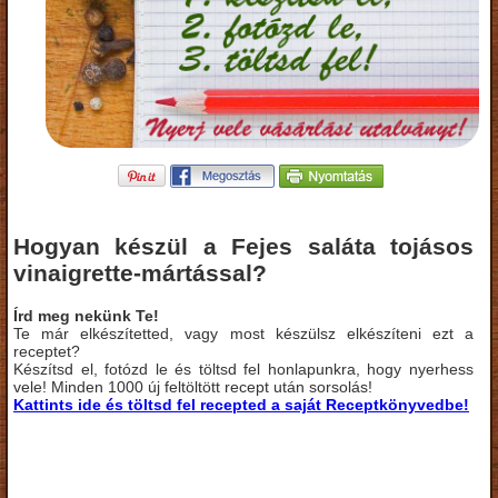
Hogyan készül a Fejes saláta tojásos
vinaigrette-mártással?
Írd meg nekünk Te!
Te már elkészítetted, vagy most készülsz elkészíteni ezt a
receptet?
Készítsd el, fotózd le és töltsd fel honlapunkra, hogy nyerhess
vele! Minden 1000 új feltöltött recept után sorsolás!
Kattints ide és töltsd fel recepted a saját Receptkönyvedbe!