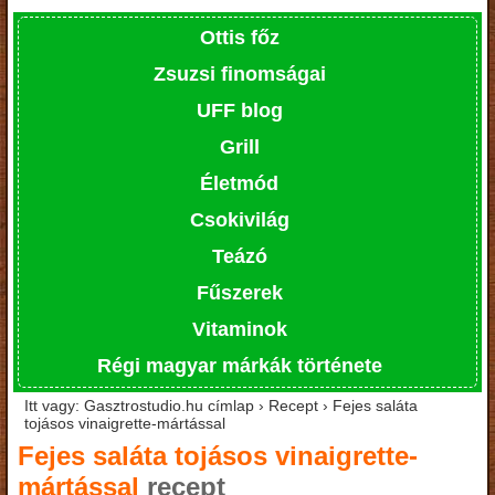
Ottis főz
Zsuzsi finomságai
UFF blog
Grill
Életmód
Csokivilág
Teázó
Fűszerek
Vitaminok
Régi magyar márkák története
Itt vagy: Gasztrostudio.hu címlap › Recept › Fejes saláta
tojásos vinaigrette-mártással
Fejes saláta tojásos vinaigrette-
mártással
recept