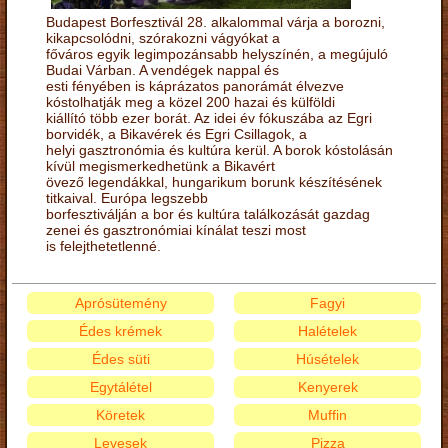
Budapest Borfesztivál 28. alkalommal várja a borozni,
kikapcsolódni, szórakozni vágyókat a
főváros egyik legimpozánsabb helyszínén, a megújuló
Budai Várban. A vendégek nappal és
esti fényében is káprázatos panorámát élvezve
kóstolhatják meg a közel 200 hazai és külföldi
kiállító több ezer borát. Az idei év fókuszába az Egri
borvidék, a Bikavérek és Egri Csillagok, a
helyi gasztronómia és kultúra kerül. A borok kóstolásán
kívül megismerkedhetünk a Bikavért
övező legendákkal, hungarikum borunk készítésének
titkaival. Európa legszebb
borfesztiválján a bor és kultúra találkozását gazdag
zenei és gasztronómiai kínálat teszi most
is felejthetetlenné.
Aprósütemény
Fagyi
Édes krémek
Halételek
Édes süti
Húsételek
Egytálétel
Kenyerek
Köretek
Muffin
Levesek
Pizza