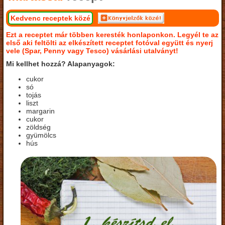
Kedvenc receptek közé
Ezt a receptet már többen keresték honlaponkon. Legyél te az
első aki feltölti az elkészített receptet fotóval együtt és nyerj
vele (Spar, Penny vagy Tesco) vásárlási utalványt!
Mi kellhet hozzá? Alapanyagok:
cukor
só
tojás
liszt
margarin
cukor
zöldség
gyümölcs
hús