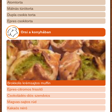
Atomtorta
Málnás túrótorta
Dupla csokis torta
Epres csokitorta
Orsi a konyhában
Brokkolis krémsajtos muffin
Epres-citromos frissítő
Csokoládés-diós szendvics
Magvas-sajtos rúd
Kakaós néró