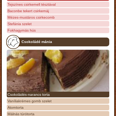
Tejszínes csirkemell tésztával
Baconbe tekert csirkemáj
Mézes-mustáros csirkecomb
Stefánia szelet
Fokhagymás hús
Csokoládé mánia
Csokoládés-narancs torta
Vaníliakrémes gomb szelet
Atomtorta
Málnás túrótorta