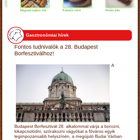
Magvas-sajtos rúd
Kakaós néró
Almás pite
Z
t
Gasztronómiai hírek
Fontos tudnivalók a 28. Budapest
Borfesztiválhoz!
A
Budapest Borfesztivál 28. alkalommal várja a borozni,
kikapcsolódni, szórakozni vágyókat a főváros egyik
legimpozánsabb helyszínén, a megújuló Budai Várban.