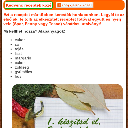
Kedvenc receptek közé
Ezt a receptet már többen keresték honlaponkon. Legyél te az
első aki feltölti az elkészített receptet fotóval együtt és nyerj
vele (Spar, Penny vagy Tesco) vásárlási utalványt!
Mi kellhet hozzá? Alapanyagok:
cukor
só
tojás
liszt
margarin
cukor
zöldség
gyümölcs
hús