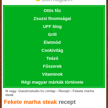
Ottis főz
Zsuzsi finomságai
UFF blog
Grill
Életmód
Csokivilág
Teázó
Fűszerek
Vitaminok
Régi magyar márkák története
Itt vagy: Gasztrostudio.hu címlap › Recept › Fekete marha
steak
Fekete marha steak
recept