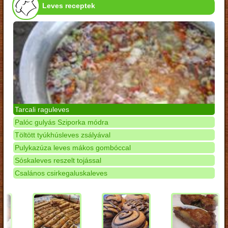
Leves receptek
Tarcali raguleves
Palóc gulyás Sziporka módra
Töltött tyúkhúsleves zsályával
Pulykazúza leves mákos gombóccal
Sóskaleves reszelt tojással
Csalános csirkegaluskaleves