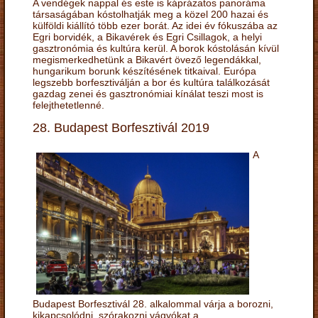
A vendégek nappal és este is káprázatos panoráma
társaságában kóstolhatják meg a közel 200 hazai és
külföldi kiállító több ezer borát. Az idei év fókuszába az
Egri borvidék, a Bikavérek és Egri Csillagok, a helyi
gasztronómia és kultúra kerül. A borok kóstolásán kívül
megismerkedhetünk a Bikavért övező legendákkal,
hungarikum borunk készítésének titkaival. Európa
legszebb borfesztiválján a bor és kultúra találkozását
gazdag zenei és gasztronómiai kínálat teszi most is
felejthetetlenné.
28. Budapest Borfesztivál 2019
A
Budapest Borfesztivál 28. alkalommal várja a borozni,
kikapcsolódni, szórakozni vágyókat a