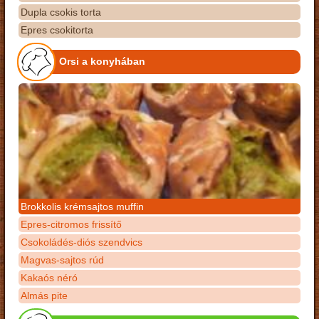
Dupla csokis torta
Epres csokitorta
Orsi a konyhában
Brokkolis krémsajtos muffin
Epres-citromos frissítő
Csokoládés-diós szendvics
Magvas-sajtos rúd
Kakaós néró
Almás pite