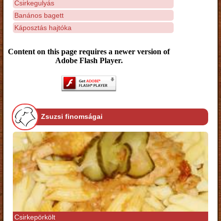
Csirkegulyás
Banános bagett
Káposztás hajtóka
Content on this page requires a newer version of
Adobe Flash Player.
Zsuzsi finomságai
Csirkepörkölt