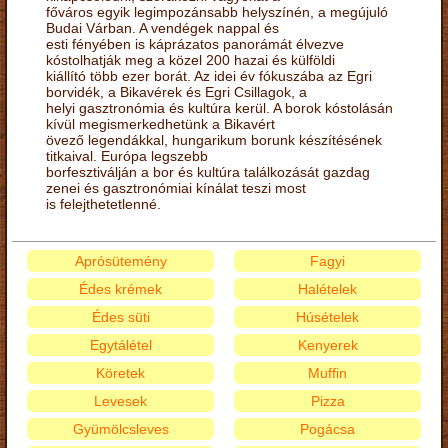
főváros egyik legimpozánsabb helyszínén, a megújuló
Budai Várban. A vendégek nappal és
esti fényében is káprázatos panorámát élvezve
kóstolhatják meg a közel 200 hazai és külföldi
kiállító több ezer borát. Az idei év fókuszába az Egri
borvidék, a Bikavérek és Egri Csillagok, a
helyi gasztronómia és kultúra kerül. A borok kóstolásán
kívül megismerkedhetünk a Bikavért
övező legendákkal, hungarikum borunk készítésének
titkaival. Európa legszebb
borfesztiválján a bor és kultúra találkozását gazdag
zenei és gasztronómiai kínálat teszi most
is felejthetetlenné.
Aprósütemény
Fagyi
Édes krémek
Halételek
Édes süti
Húsételek
Egytálétel
Kenyerek
Köretek
Muffin
Levesek
Pizza
Gyümölcsleves
Pogácsa