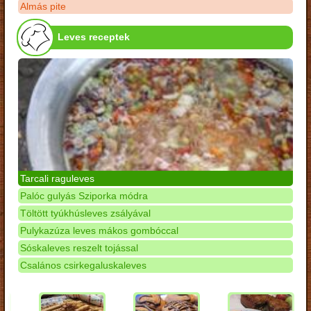
Almás pite
Leves receptek
Tarcali raguleves
Palóc gulyás Sziporka módra
Töltött tyúkhúsleves zsályával
Pulykazúza leves mákos gombóccal
Sóskaleves reszelt tojással
Csalános csirkegaluskaleves