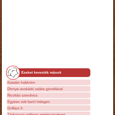
Ezeket keresték mások
Katalán habkrém
Dinnye-avokádó saláta garnélával
Ricottás szendvics
Egyben sült fasírt hidegen
Grillázs II.
Tárkonyos-zelleres sertésraguleves