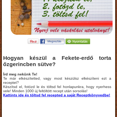
Hogyan készül a Fekete-erdő torta
őzgerincben sütve?
Írd meg nekünk Te!
Te már elkészítetted, vagy most készülsz elkészíteni ezt a
receptet?
Készítsd el, fotózd le és töltsd fel honlapunkra, hogy nyerhess
vele! Minden 1000 új feltöltött recept után sorsolás!
Kattints ide és töltsd fel recepted a saját Receptkönyvedbe!