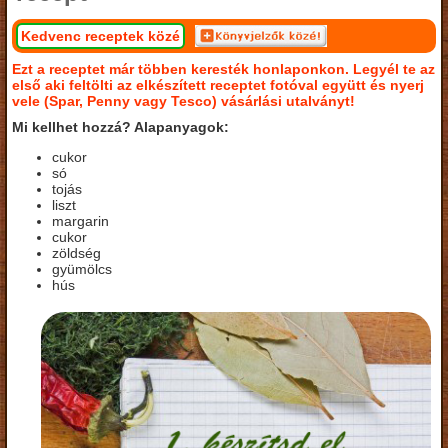
Kedvenc receptek közé
Ezt a receptet már többen keresték honlaponkon. Legyél te az
első aki feltölti az elkészített receptet fotóval együtt és nyerj
vele (Spar, Penny vagy Tesco) vásárlási utalványt!
Mi kellhet hozzá? Alapanyagok:
cukor
só
tojás
liszt
margarin
cukor
zöldség
gyümölcs
hús