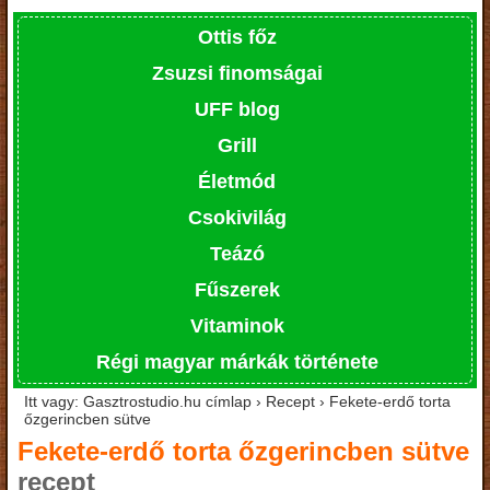
Ottis főz
Zsuzsi finomságai
UFF blog
Grill
Életmód
Csokivilág
Teázó
Fűszerek
Vitaminok
Régi magyar márkák története
Itt vagy: Gasztrostudio.hu címlap › Recept › Fekete-erdő torta
őzgerincben sütve
Fekete-erdő torta őzgerincben sütve
recept