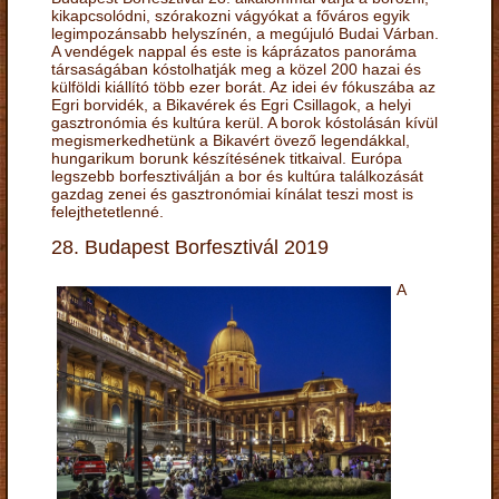
kikapcsolódni, szórakozni vágyókat a főváros egyik
legimpozánsabb helyszínén, a megújuló Budai Várban.
A vendégek nappal és este is káprázatos panoráma
társaságában kóstolhatják meg a közel 200 hazai és
külföldi kiállító több ezer borát. Az idei év fókuszába az
Egri borvidék, a Bikavérek és Egri Csillagok, a helyi
gasztronómia és kultúra kerül. A borok kóstolásán kívül
megismerkedhetünk a Bikavért övező legendákkal,
hungarikum borunk készítésének titkaival. Európa
legszebb borfesztiválján a bor és kultúra találkozását
gazdag zenei és gasztronómiai kínálat teszi most is
felejthetetlenné.
28. Budapest Borfesztivál 2019
A