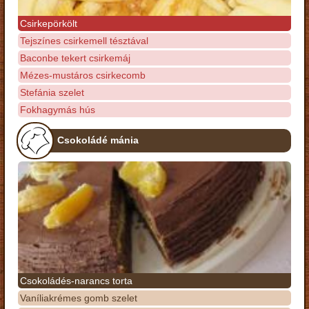
Csirkepörkölt
Tejszínes csirkemell tésztával
Baconbe tekert csirkemáj
Mézes-mustáros csirkecomb
Stefánia szelet
Fokhagymás hús
Csokoládé mánia
Csokoládés-narancs torta
Vaníliakrémes gomb szelet