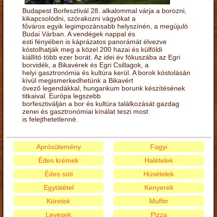
Budapest Borfesztivál 28. alkalommal várja a borozni,
kikapcsolódni, szórakozni vágyókat a
főváros egyik legimpozánsabb helyszínén, a megújuló
Budai Várban. A vendégek nappal és
esti fényében is káprázatos panorámát élvezve
kóstolhatják meg a közel 200 hazai és külföldi
kiállító több ezer borát. Az idei év fókuszába az Egri
borvidék, a Bikavérek és Egri Csillagok, a
helyi gasztronómia és kultúra kerül. A borok kóstolásán
kívül megismerkedhetünk a Bikavért
övező legendákkal, hungarikum borunk készítésének
titkaival. Európa legszebb
borfesztiválján a bor és kultúra találkozását gazdag
zenei és gasztronómiai kínálat teszi most
is felejthetetlenné.
Aprósütemény
Fagyi
Édes krémek
Halételek
Édes süti
Húsételek
Egytálétel
Kenyerek
Köretek
Muffin
Levesek
Pizza