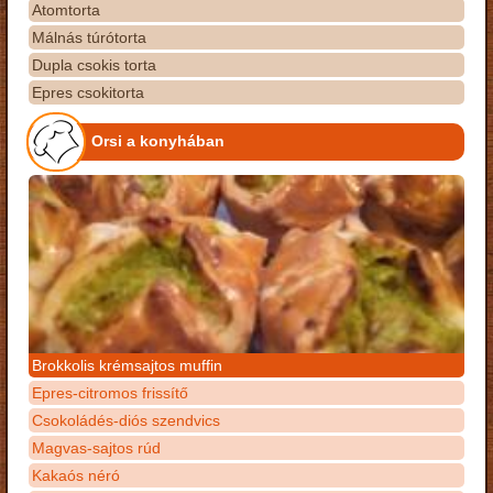
Atomtorta
Málnás túrótorta
Dupla csokis torta
Epres csokitorta
Orsi a konyhában
Brokkolis krémsajtos muffin
Epres-citromos frissítő
Csokoládés-diós szendvics
Magvas-sajtos rúd
Kakaós néró