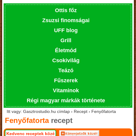
Ottis főz
Zsuzsi finomságai
UFF blog
Grill
Életmód
Csokivilág
Teázó
Fűszerek
Vitaminok
Régi magyar márkák története
Itt vagy: Gasztrostudio.hu címlap › Recept › Fenyőfatorta
Fenyőfatorta
recept
Kedvenc receptek közé