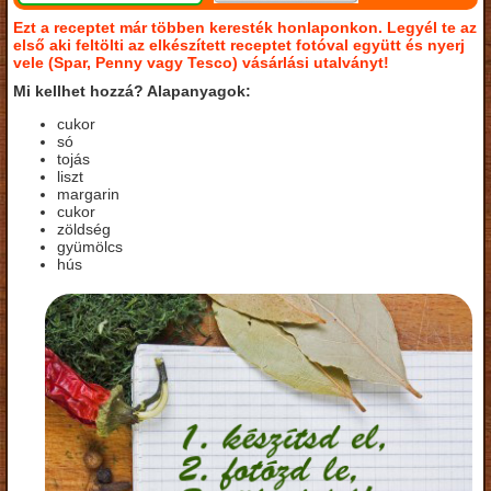
Ezt a receptet már többen keresték honlaponkon. Legyél te az
első aki feltölti az elkészített receptet fotóval együtt és nyerj
vele (Spar, Penny vagy Tesco) vásárlási utalványt!
Mi kellhet hozzá? Alapanyagok:
cukor
só
tojás
liszt
margarin
cukor
zöldség
gyümölcs
hús