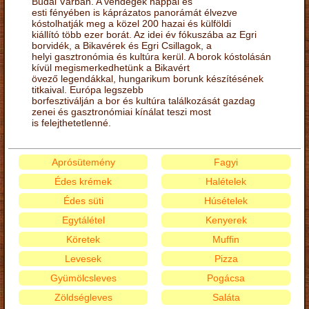
Budai Várban. A vendégek nappal és
esti fényében is káprázatos panorámát élvezve
kóstolhatják meg a közel 200 hazai és külföldi
kiállító több ezer borát. Az idei év fókuszába az Egri
borvidék, a Bikavérek és Egri Csillagok, a
helyi gasztronómia és kultúra kerül. A borok kóstolásán
kívül megismerkedhetünk a Bikavért
övező legendákkal, hungarikum borunk készítésének
titkaival. Európa legszebb
borfesztiválján a bor és kultúra találkozását gazdag
zenei és gasztronómiai kínálat teszi most
is felejthetetlenné.
Aprósütemény
Fagyi
Édes krémek
Halételek
Édes süti
Húsételek
Egytálétel
Kenyerek
Köretek
Muffin
Levesek
Pizza
Gyümölcsleves
Pogácsa
Zöldségleves
Saláta