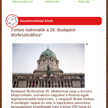
Magvas-sajtos rúd
Kakaós néró
Almás pite
Zab
túr
Gasztronómiai hírek
Fontos tudnivalók a 28. Budapest
Borfesztiválhoz!
A
Budapest Borfesztivál 28. alkalommal várja a borozni,
kikapcsolódni, szórakozni vágyókat a főváros egyik
legimpozánsabb helyszínén, a megújuló Budai Várban.
A vendégek nappal és este is káprázatos panoráma
társaságában kóstolhatják meg a közel 200 hazai és