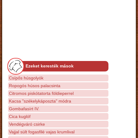
Ezeket keresték mások
Csípős húsgolyók
Ropogós húsos palacsinta
Citromos piskótatorta földieperrel
Kacsa "székelykáposzta" módra
Gombafasírt IV.
Cica kuglóf
Vendégváró csirke
Vajjal sült fogasfilé vajas krumlival