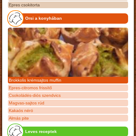
Epres csokitorta
Orsi a konyhában
Brokkolis krémsajtos muffin
Epres-citromos frissítő
Csokoládés-diós szendvics
Magvas-sajtos rúd
Kakaós néró
Almás pite
Leves receptek