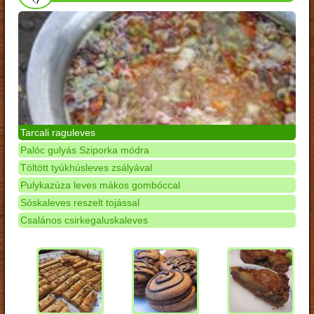
Tarcali raguleves
Palóc gulyás Sziporka módra
Töltött tyúkhúsleves zsályával
Pulykazúza leves mákos gombóccal
Sóskaleves reszelt tojással
Csalános csirkegaluskaleves