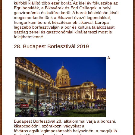
külföldi kiállító több ezer borát. Az idei év fókuszába az
Egri borvidék, a Bikavérek és Egri Csillagok, a helyi
gasztronómia és kultúra kerül. A borok kóstolásán kívül
megismerkedhetünk a Bikavért övező legendákkal,
hungarikum borunk készítésének titkaival. Európa
legszebb borfesztiválján a bor és kultúra találkozását
gazdag zenei és gasztronómiai kínálat teszi most is
felejthetetlenné.
28. Budapest Borfesztivál 2019
A
Budapest Borfesztivál 28. alkalommal várja a borozni,
kikapcsolódni, szórakozni vágyókat a
főváros egyik legimpozánsabb helyszínén, a megújuló