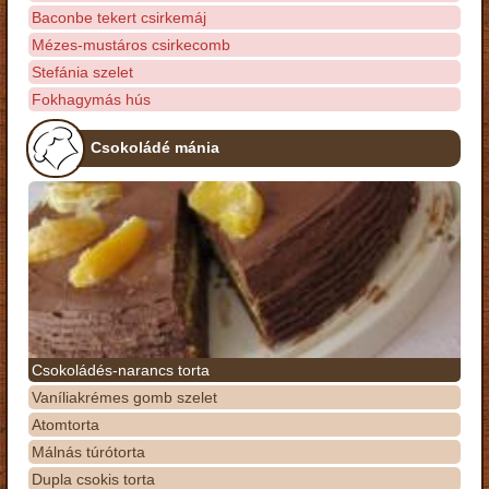
Baconbe tekert csirkemáj
Mézes-mustáros csirkecomb
Stefánia szelet
Fokhagymás hús
Csokoládé mánia
Csokoládés-narancs torta
Vaníliakrémes gomb szelet
Atomtorta
Málnás túrótorta
Dupla csokis torta