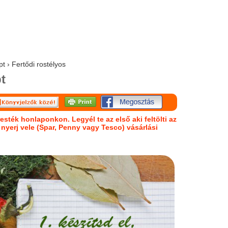
t › Fertődi rostélyos
t
esték honlaponkon. Legyél te az első aki feltölti az
s nyerj vele (Spar, Penny vagy Tesco) vásárlási