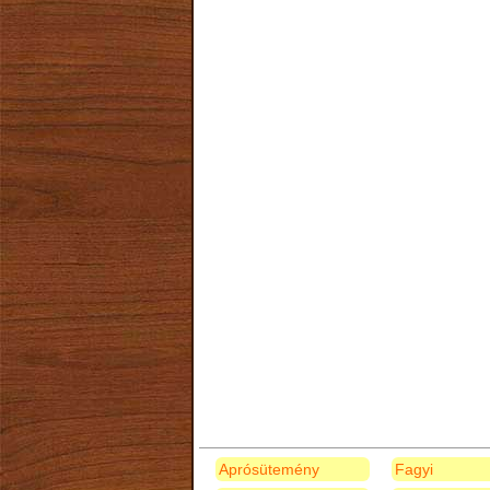
Aprósütemény
Fagyi