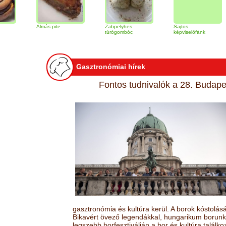
Almás pite
Zabpelyhes
Sajtos
Tir
túrógombóc
képviselőfánk
Gasztronómiai hírek
Fontos tudnivalók a 28. Budapes
gasztronómia és kultúra kerül. A borok kóstolá
Bikavért övező legendákkal, hungarikum borunk 
legszebb borfesztiválján a bor és kultúra találk