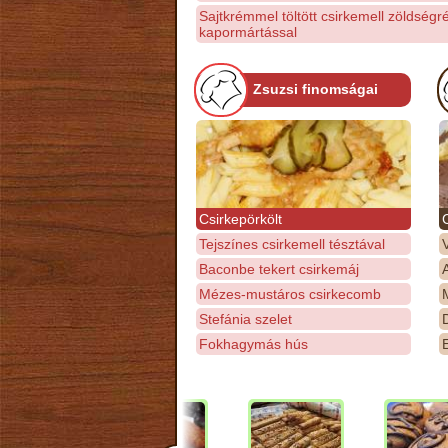
Sajtkrémmel töltött csirkemell zöldségr
kapormártással
Zsuzsi finomságai
Csirkepörkölt
Tejszínes csirkemell tésztával
Baconbe tekert csirkemáj
Mézes-mustáros csirkecomb
M
Stefánia szelet
D
Fokhagymás hús
E