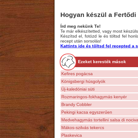
Hogyan készül a Fertődi
Írd meg nekünk Te!
Te már elkészítetted, vagy most készülsz
Készítsd el, fotózd le és töltsd fel ho
recept után sorsolás!
Kattints ide és töltsd fel recepted 
Ezeket keresték mások
Kefires pogácsa
Königsbergi húsgolyók
Új-kaledóniai süti
Rozmaringos-fokhagymás kenyér
Brandy Cobbler
Pekingi kacsa egyszerűen
Medvehagymás tortellini salsa di nociva
Mákos-szilvás tekercs
Plaskevica