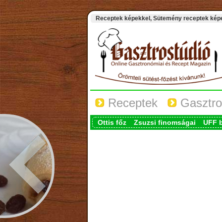
Receptek képekkel, Sütemény receptek képek
Receptek
Gasztro
Ottis főz
Zsuzsi finomságai
UFF 