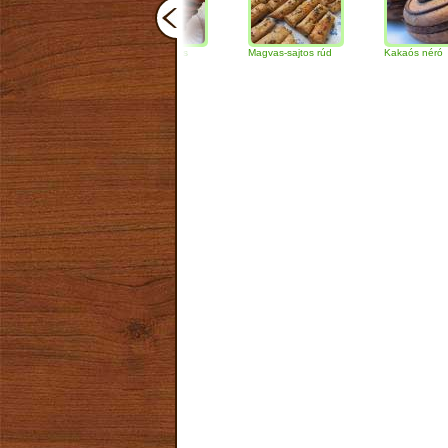
Csokoládés-diós
Magvas-sajtos rúd
Kakaós néró
szendvics