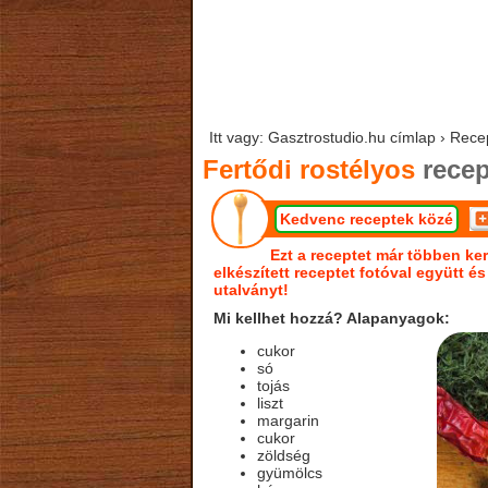
Itt vagy: Gasztrostudio.hu címlap › Recep
Fertődi rostélyos
recep
Kedvenc receptek közé
Ezt a receptet már többen ker
elkészített receptet fotóval együtt é
utalványt!
Mi kellhet hozzá? Alapanyagok:
cukor
só
tojás
liszt
margarin
cukor
zöldség
gyümölcs