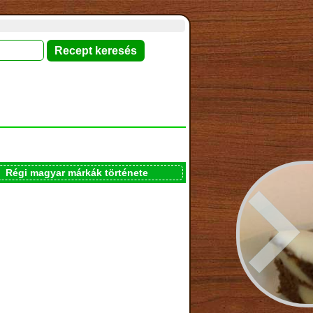
Régi magyar márkák története