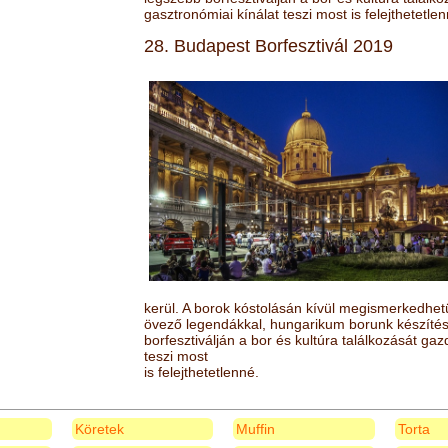
gasztronómiai kínálat teszi most is felejthetetlen
28. Budapest Borfesztivál 2019
kerül. A borok kóstolásán kívül megismerkedhet
övező legendákkal, hungarikum borunk készítésé
borfesztiválján a bor és kultúra találkozását ga
teszi most
is felejthetetlenné.
Köretek
Muffin
Torta