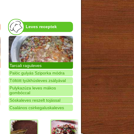
Leves receptek
Tarcali raguleves
Palóc gulyás Sziporka módra
Töltött tyúkhúsleves zsályával
Pulykazúza leves mákos
gombóccal
Sóskaleves reszelt tojással
Csalános csirkegaluskaleves