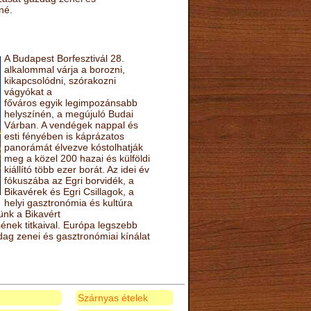
né.
A Budapest Borfesztivál 28.
alkalommal várja a borozni,
kikapcsolódni, szórakozni
vágyókat a
főváros egyik legimpozánsabb
helyszínén, a megújuló Budai
Várban. A vendégek nappal és
esti fényében is káprázatos
panorámát élvezve kóstolhatják
meg a közel 200 hazai és külföldi
kiállító több ezer borát. Az idei év
fókuszába az Egri borvidék, a
Bikavérek és Egri Csillagok, a
helyi gasztronómia és kultúra
ünk a Bikavért
nek titkaival. Európa legszebb
zdag zenei és gasztronómiai kínálat
Szárnyas ételek