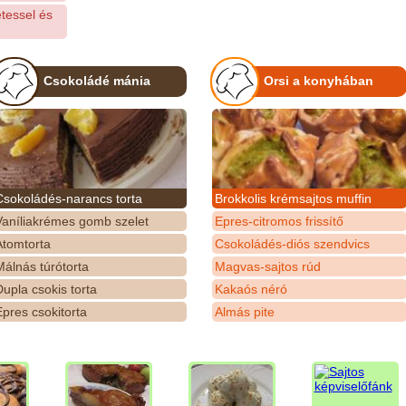
étessel és
Csokoládé mánia
Orsi a konyhában
Csokoládés-narancs torta
Brokkolis krémsajtos muffin
Vaníliakrémes gomb szelet
Epres-citromos frissítő
Atomtorta
Csokoládés-diós szendvics
álnás túrótorta
Magvas-sajtos rúd
upla csokis torta
Kakaós néró
pres csokitorta
Almás pite