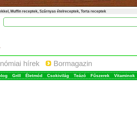
kel, Muffin receptek, Szárnyas ételreceptek, Torta receptek
nómiai hírek
Bormagazin
blog
Grill
Életmód
Csokivilág
Teázó
Fűszerek
Vitaminok