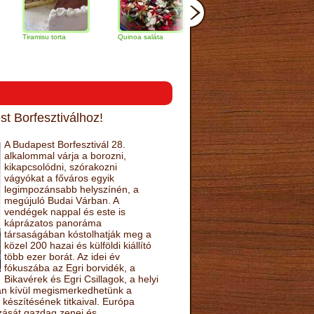
amisu torta
Quinoa saláta
Mandulás kifli
Csokoládés
narancs tort
t Borfesztiválhoz!
A Budapest Borfesztivál 28.
alkalommal várja a borozni,
kikapcsolódni, szórakozni
vágyókat a főváros egyik
legimpozánsabb helyszínén, a
megújuló Budai Várban. A
vendégek nappal és este is
káprázatos panoráma
társaságában kóstolhatják meg a
közel 200 hazai és külföldi kiállító
több ezer borát. Az idei év
fókuszába az Egri borvidék, a
Bikavérek és Egri Csillagok, a helyi
sán kívül megismerkedhetünk a
készítésének titkaival. Európa
ozását gazdag zenei és