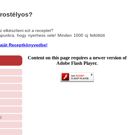
 rostélyos?
 elkészíteni ezt a receptet?
nlapunkra, hogy nyerhess vele! Minden 1000 új feltöltött
a saját Receptkönyvedbe!
Content on this page requires a newer version of
Adobe Flash Player.
l