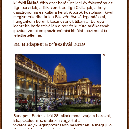
külföldi kiállító több ezer borát. Az idei év fókuszába az
Egri borvidék, a Bikavérek és Egri Csillagok, a helyi
gasztronómia és kultúra kerül. A borok kóstolásán kívül
megismerkedhetünk a Bikavért övező legendákkal,
hungarikum borunk készítésének titkaival. Európa
legszebb borfesztiválján a bor és kultúra találkozását
gazdag zenei és gasztronómiai kínálat teszi most is
felejthetetlenné.
28. Budapest Borfesztivál 2019
A
Budapest Borfesztivál 28. alkalommal várja a borozni,
kikapcsolódni, szórakozni vágyókat a
főváros egyik legimpozánsabb helyszínén, a megújuló