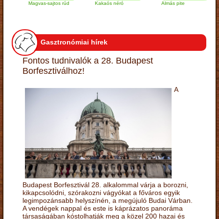
Magvas-sajtos rúd
Kakaós néró
Almás pite
Za
tú
Gasztronómiai hírek
Fontos tudnivalók a 28. Budapest
Borfesztiválhoz!
A
Budapest Borfesztivál 28. alkalommal várja a borozni,
kikapcsolódni, szórakozni vágyókat a főváros egyik
legimpozánsabb helyszínén, a megújuló Budai Várban.
A vendégek nappal és este is káprázatos panoráma
társaságában kóstolhatják meg a közel 200 hazai és