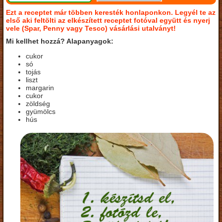
Ezt a receptet már többen keresték honlaponkon. Legyél te az
első aki feltölti az elkészített receptet fotóval együtt és nyerj
vele (Spar, Penny vagy Tesco) vásárlási utalványt!
Mi kellhet hozzá? Alapanyagok:
cukor
só
tojás
liszt
margarin
cukor
zöldség
gyümölcs
hús