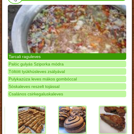
Tarcali raguleves
Palóc gulyás Sziporka módra
Töltött tyúkhúsleves zsályával
Pulykazúza leves mákos gombóccal
Sóskaleves reszelt tojással
Csalános csirkegaluskaleves