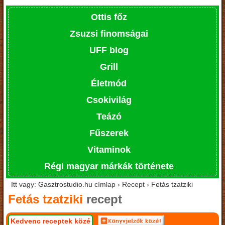
Ottis főz
Zsuzsi finomságai
UFF blog
Grill
Életmód
Csokivilág
Teázó
Fűszerek
Vitaminok
Régi magyar márkák története
Itt vagy: Gasztrostudio.hu címlap › Recept › Fetás tzatziki
Fetás tzatziki
recept
Kedvenc receptek közé