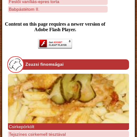
Festői vaníliás-epres torta
Babpástétom II.
Content on this page requires a newer version of
Adobe Flash Player.
Zsuzsi finomságai
Csirkepörkölt
Tejszínes csirkemell tésztával