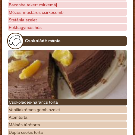
Baconbe tekert csirkemáj
Mézes-mustáros csirkecomb
Stefánia szelet
Fokhagymás hús
Csokoládé mánia
Csokoládés-narancs torta
Vaníliakrémes gomb szelet
Atomtorta
Málnás túrótorta
Dupla csokis torta