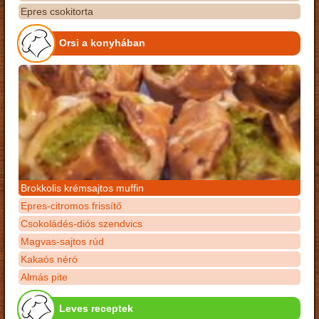
Epres csokitorta
Orsi a konyhában
Brokkolis krémsajtos muffin
Epres-citromos frissítő
Csokoládés-diós szendvics
Magvas-sajtos rúd
Kakaós néró
Almás pite
Leves receptek