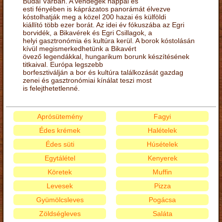
Budai Várban. A vendégek nappal és
esti fényében is káprázatos panorámát élvezve
kóstolhatják meg a közel 200 hazai és külföldi
kiállító több ezer borát. Az idei év fókuszába az Egri
borvidék, a Bikavérek és Egri Csillagok, a
helyi gasztronómia és kultúra kerül. A borok kóstolásán
kívül megismerkedhetünk a Bikavért
övező legendákkal, hungarikum borunk készítésének
titkaival. Európa legszebb
borfesztiválján a bor és kultúra találkozását gazdag
zenei és gasztronómiai kínálat teszi most
is felejthetetlenné.
Aprósütemény
Fagyi
Édes krémek
Halételek
Édes süti
Húsételek
Egytálétel
Kenyerek
Köretek
Muffin
Levesek
Pizza
Gyümölcsleves
Pogácsa
Zöldségleves
Saláta