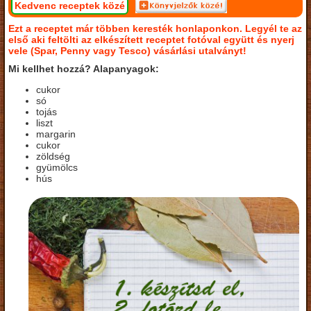
Kedvenc receptek közé
Ezt a receptet már többen keresték honlaponkon. Legyél te az
első aki feltölti az elkészített receptet fotóval együtt és nyerj
vele (Spar, Penny vagy Tesco) vásárlási utalványt!
Mi kellhet hozzá? Alapanyagok:
cukor
só
tojás
liszt
margarin
cukor
zöldség
gyümölcs
hús