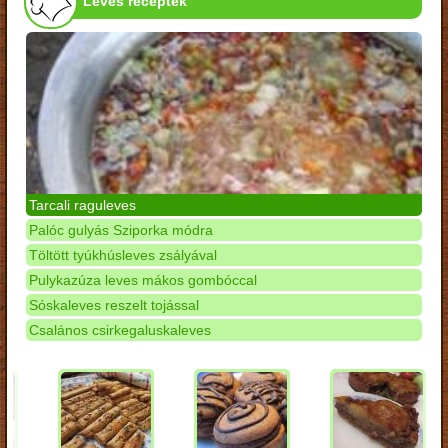
Leves receptek
Tarcali raguleves
Palóc gulyás Sziporka módra
Töltött tyúkhúsleves zsályával
Pulykazúza leves mákos gombóccal
Sóskaleves reszelt tojással
Csalános csirkegaluskaleves