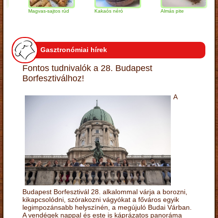
Magvas-sajtos rúd
Kakaós néró
Almás pite
Za
tú
Gasztronómiai hírek
Fontos tudnivalók a 28. Budapest
Borfesztiválhoz!
A
Budapest Borfesztivál 28. alkalommal várja a borozni,
kikapcsolódni, szórakozni vágyókat a főváros egyik
legimpozánsabb helyszínén, a megújuló Budai Várban.
A vendégek nappal és este is káprázatos panoráma