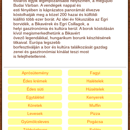
főváros egyik legimpozánsabb helyszínén, a megújuló
Budai Várban. A vendégek nappal és
esti fényében is káprázatos panorámát élvezve
kóstolhatják meg a közel 200 hazai és külföldi
kiállító több ezer borát. Az idei év fókuszába az Egri
borvidék, a Bikavérek és Egri Csillagok, a
helyi gasztronómia és kultúra kerül. A borok kóstolásán
kívül megismerkedhetünk a Bikavért
övező legendákkal, hungarikum borunk készítésének
titkaival. Európa legszebb
borfesztiválján a bor és kultúra találkozását gazdag
zenei és gasztronómiai kínálat teszi most
is felejthetetlenné.
Aprósütemény
Fagyi
Édes krémek
Halételek
Édes süti
Húsételek
Egytálétel
Kenyerek
Köretek
Muffin
Levesek
Pizza
Gyümölcsleves
Pogácsa
Zöldségleves
Saláta