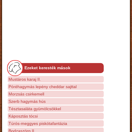
Ezeket keresték mások
Mustáros karaj II.
Póréhagymás lepény cheddar sajttal
Morzsás csirkemell
Szerb hagymás hús
Tésztasaláta gyümölcsökkel
Káposztás tócsi
Túrós-meggyes piskótafantázia
Bodzaszörp II.