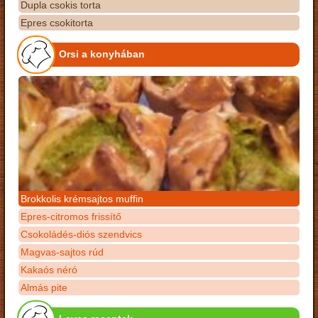
Dupla csokis torta
Epres csokitorta
Orsi a konyhában
Brokkolis krémsajtos muffin
Epres-citromos frissítő
Csokoládés-diós szendvics
Magvas-sajtos rúd
Kakaós néró
Almás pite