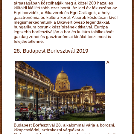
társaságában kóstolhatják meg a közel 200 hazai és
külföldi kiállító több ezer borát. Az idei év fókuszába az
Egri borvidék, a Bikavérek és Egri Csillagok, a helyi
gasztronómia és kultúra kerül. A borok kóstolásán kívül
megismerkedhetünk a Bikavért övező legendákkal,
hungarikum borunk készítésének titkaival. Európa
legszebb borfesztiválján a bor és kultúra találkozását
gazdag zenei és gasztronómiai kínálat teszi most is
felejthetetlenné.
28. Budapest Borfesztivál 2019
A
Budapest Borfesztivál 28. alkalommal várja a borozni,
kikapcsolódni, szórakozni vágyókat a