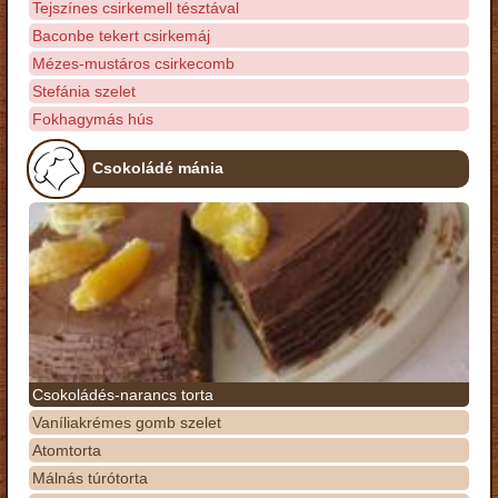
Tejszínes csirkemell tésztával
Baconbe tekert csirkemáj
Mézes-mustáros csirkecomb
Stefánia szelet
Fokhagymás hús
Csokoládé mánia
Csokoládés-narancs torta
Vaníliakrémes gomb szelet
Atomtorta
Málnás túrótorta