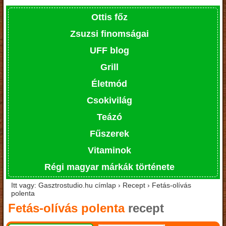
Ottis főz
Zsuzsi finomságai
UFF blog
Grill
Életmód
Csokivilág
Teázó
Fűszerek
Vitaminok
Régi magyar márkák története
Itt vagy: Gasztrostudio.hu címlap › Recept › Fetás-olívás
polenta
Fetás-olívás polenta
recept