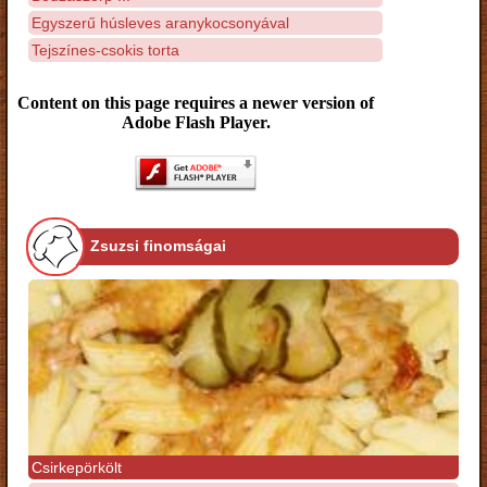
Egyszerű húsleves aranykocsonyával
Tejszínes-csokis torta
Content on this page requires a newer version of
Adobe Flash Player.
Zsuzsi finomságai
Csirkepörkölt