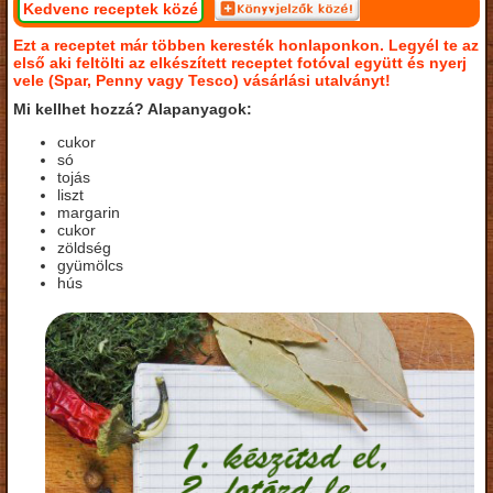
Kedvenc receptek közé
Ezt a receptet már többen keresték honlaponkon. Legyél te az
első aki feltölti az elkészített receptet fotóval együtt és nyerj
vele (Spar, Penny vagy Tesco) vásárlási utalványt!
Mi kellhet hozzá? Alapanyagok:
cukor
só
tojás
liszt
margarin
cukor
zöldség
gyümölcs
hús