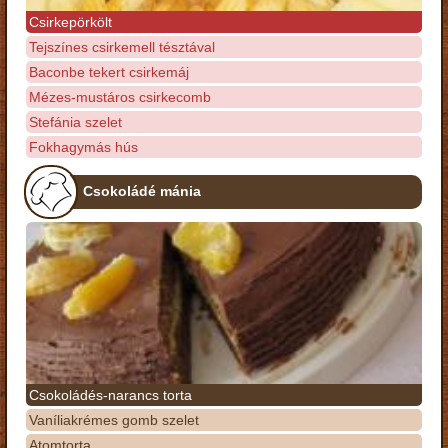
Csirkepörkölt
Tejszínes csirkemell tésztával
Baconbe tekert csirkemáj
Mézes-mustáros csirkecomb
Stefánia szelet
Fokhagymás hús
Csokoládé mánia
Csokoládés-narancs torta
Vaníliakrémes gomb szelet
Atomtorta