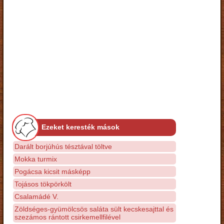
Ezeket keresték mások
Darált borjúhús tésztával töltve
Mokka turmix
Pogácsa kicsit másképp
Tojásos tökpörkölt
Csalamádé V.
Zöldséges-gyümölcsös saláta sült kecskesajttal és
szezámos rántott csirkemellfilével