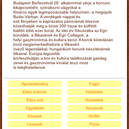
Budapest Borfesztivál 28. alkalommal várja a borozni,
kikapcsolódni, szórakozni vágyókat a
főváros egyik legimpozánsabb helyszínén, a megújuló
Budai Várban. A vendégek nappal és
esti fényében is káprázatos panorámát élvezve
kóstolhatják meg a közel 200 hazai és külföldi
kiállító több ezer borát. Az idei év fókuszába az Egri
borvidék, a Bikavérek és Egri Csillagok, a
helyi gasztronómia és kultúra kerül. A borok kóstolásán
kívül megismerkedhetünk a Bikavért
övező legendákkal, hungarikum borunk készítésének
titkaival. Európa legszebb
borfesztiválján a bor és kultúra találkozását gazdag
zenei és gasztronómiai kínálat teszi most
is felejthetetlenné.
Aprósütemény
Fagyi
Édes krémek
Halételek
Édes süti
Húsételek
Egytálétel
Kenyerek
Köretek
Muffin
Levesek
Pizza