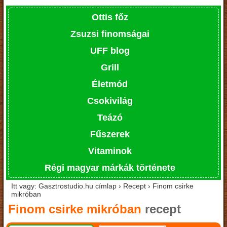
Ottis főz
Zsuzsi finomságai
UFF blog
Grill
Életmód
Csokivilág
Teázó
Fűszerek
Vitaminok
Régi magyar márkák története
Itt vagy: Gasztrostudio.hu címlap › Recept › Finom csirke
mikróban
Finom csirke mikróban
recept