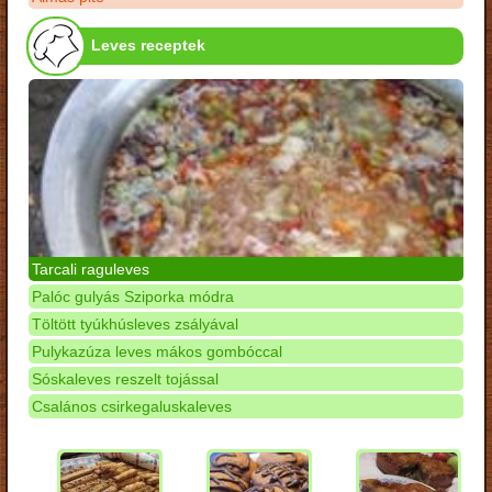
Leves receptek
Tarcali raguleves
Palóc gulyás Sziporka módra
Töltött tyúkhúsleves zsályával
Pulykazúza leves mákos gombóccal
Sóskaleves reszelt tojással
Csalános csirkegaluskaleves