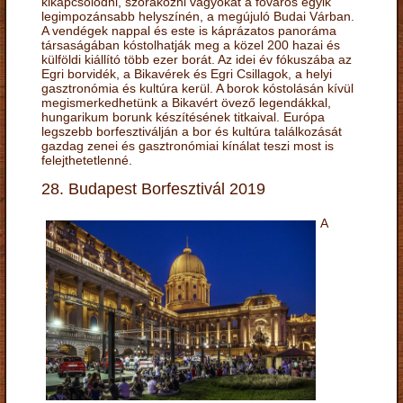
kikapcsolódni, szórakozni vágyókat a főváros egyik
legimpozánsabb helyszínén, a megújuló Budai Várban.
A vendégek nappal és este is káprázatos panoráma
társaságában kóstolhatják meg a közel 200 hazai és
külföldi kiállító több ezer borát. Az idei év fókuszába az
Egri borvidék, a Bikavérek és Egri Csillagok, a helyi
gasztronómia és kultúra kerül. A borok kóstolásán kívül
megismerkedhetünk a Bikavért övező legendákkal,
hungarikum borunk készítésének titkaival. Európa
legszebb borfesztiválján a bor és kultúra találkozását
gazdag zenei és gasztronómiai kínálat teszi most is
felejthetetlenné.
28. Budapest Borfesztivál 2019
A