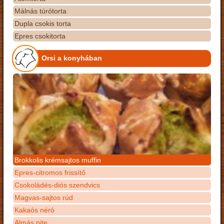
Málnás túrótorta
Dupla csokis torta
Epres csokitorta
Orsi a konyhában
Brokkolis krémsajtos muffin
Epres-citromos frissítő
Csokoládés-diós szendvics
Magvas-sajtos rúd
Kakaós néró
Almás pite