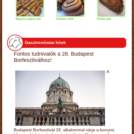
Magvas-sajtos rúd
Kakaós néró
Almás pite
Zab
túr
Gasztronómiai hírek
Fontos tudnivalók a 28. Budapest
Borfesztiválhoz!
A
Budapest Borfesztivál 28. alkalommal várja a borozni,