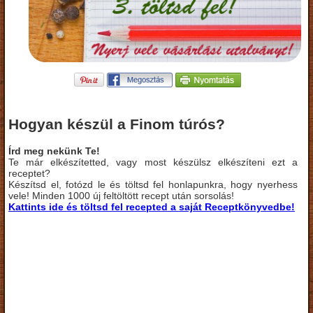
Hogyan készül a Finom túrós?
Írd meg nekünk Te!
Te már elkészítetted, vagy most készülsz elkészíteni ezt a
receptet?
Készítsd el, fotózd le és töltsd fel honlapunkra, hogy nyerhess
vele! Minden 1000 új feltöltött recept után sorsolás!
Kattints ide és töltsd fel recepted a saját Receptkönyvedbe!