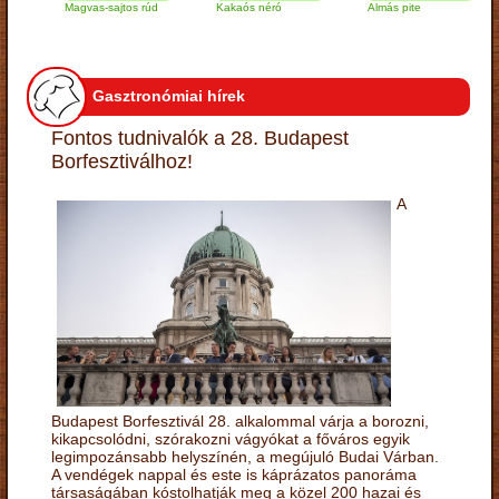
Magvas-sajtos rúd
Kakaós néró
Almás pite
Z
t
Gasztronómiai hírek
Fontos tudnivalók a 28. Budapest
Borfesztiválhoz!
A
Budapest Borfesztivál 28. alkalommal várja a borozni,
kikapcsolódni, szórakozni vágyókat a főváros egyik
legimpozánsabb helyszínén, a megújuló Budai Várban.
A vendégek nappal és este is káprázatos panoráma
társaságában kóstolhatják meg a közel 200 hazai és