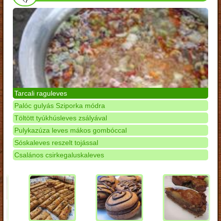
Tarcali raguleves
Palóc gulyás Sziporka módra
Töltött tyúkhúsleves zsályával
Pulykazúza leves mákos gombóccal
Sóskaleves reszelt tojással
Csalános csirkegaluskaleves