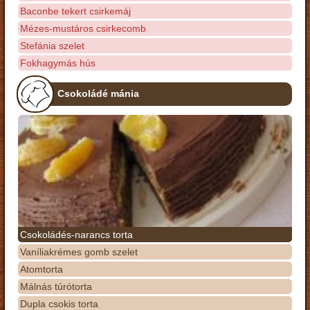
Baconbe tekert csirkemáj
Mézes-mustáros csirkecomb
Stefánia szelet
Fokhagymás hús
Csokoládé mánia
Csokoládés-narancs torta
Vaníliakrémes gomb szelet
Atomtorta
Málnás túrótorta
Dupla csokis torta