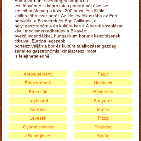
Budai Várban. A vendégek nappal és
esti fényében is káprázatos panorámát élvezve
kóstolhatják meg a közel 200 hazai és külföldi
kiállító több ezer borát. Az idei év fókuszába az Egri
borvidék, a Bikavérek és Egri Csillagok, a
helyi gasztronómia és kultúra kerül. A borok kóstolásán
kívül megismerkedhetünk a Bikavért
övező legendákkal, hungarikum borunk készítésének
titkaival. Európa legszebb
borfesztiválján a bor és kultúra találkozását gazdag
zenei és gasztronómiai kínálat teszi most
is felejthetetlenné.
Aprósütemény
Fagyi
Édes krémek
Halételek
Édes süti
Húsételek
Egytálétel
Kenyerek
Köretek
Muffin
Levesek
Pizza
Gyümölcsleves
Pogácsa
Zöldségleves
Saláta