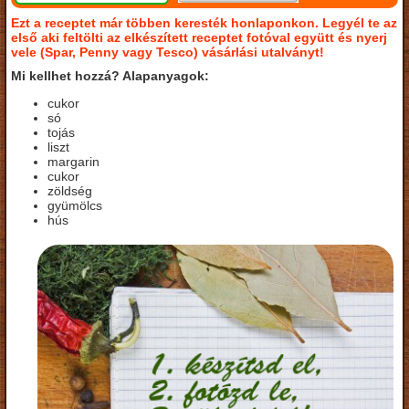
Ezt a receptet már többen keresték honlaponkon. Legyél te az
első aki feltölti az elkészített receptet fotóval együtt és nyerj
vele (Spar, Penny vagy Tesco) vásárlási utalványt!
Mi kellhet hozzá? Alapanyagok:
cukor
só
tojás
liszt
margarin
cukor
zöldség
gyümölcs
hús