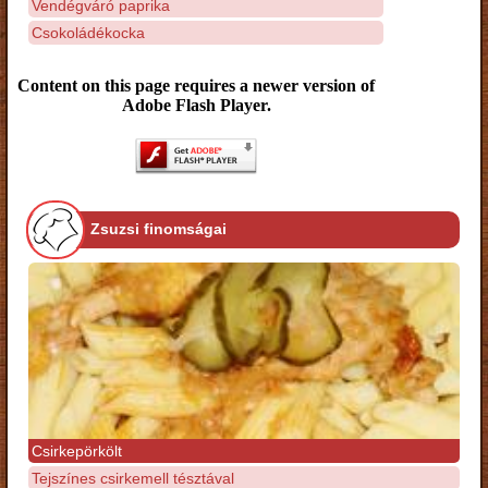
Vendégváró paprika
Csokoládékocka
Content on this page requires a newer version of
Adobe Flash Player.
Zsuzsi finomságai
Csirkepörkölt
Tejszínes csirkemell tésztával