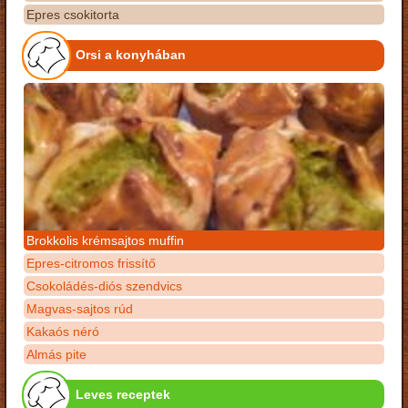
Epres csokitorta
Orsi a konyhában
Brokkolis krémsajtos muffin
Epres-citromos frissítő
Csokoládés-diós szendvics
Magvas-sajtos rúd
Kakaós néró
Almás pite
Leves receptek