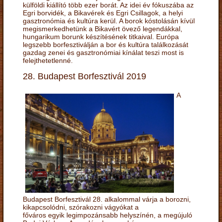
külföldi kiállító több ezer borát. Az idei év fókuszába az
Egri borvidék, a Bikavérek és Egri Csillagok, a helyi
gasztronómia és kultúra kerül. A borok kóstolásán kívül
megismerkedhetünk a Bikavért övező legendákkal,
hungarikum borunk készítésének titkaival. Európa
legszebb borfesztiválján a bor és kultúra találkozását
gazdag zenei és gasztronómiai kínálat teszi most is
felejthetetlenné.
28. Budapest Borfesztivál 2019
A
Budapest Borfesztivál 28. alkalommal várja a borozni,
kikapcsolódni, szórakozni vágyókat a
főváros egyik legimpozánsabb helyszínén, a megújuló