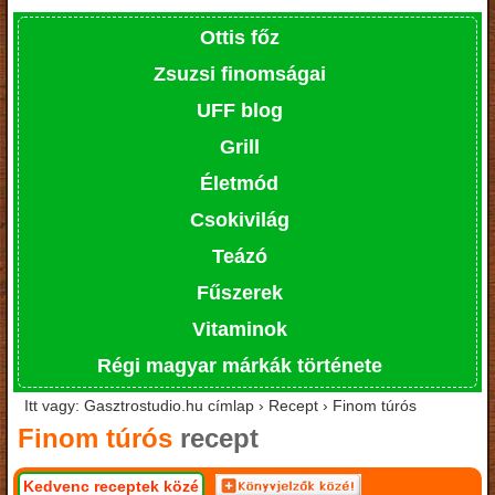
Ottis főz
Zsuzsi finomságai
UFF blog
Grill
Életmód
Csokivilág
Teázó
Fűszerek
Vitaminok
Régi magyar márkák története
Itt vagy: Gasztrostudio.hu címlap › Recept › Finom túrós
Finom túrós
recept
Kedvenc receptek közé