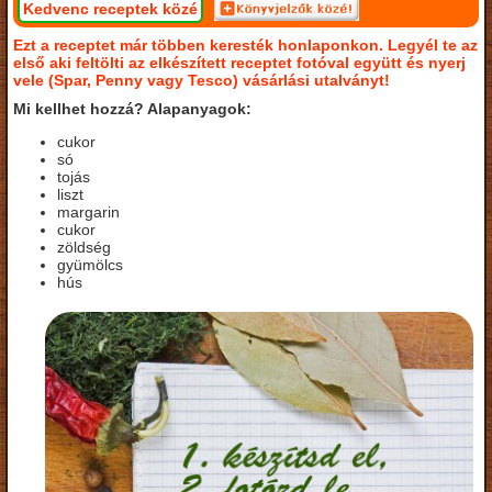
Kedvenc receptek közé
Ezt a receptet már többen keresték honlaponkon. Legyél te az
első aki feltölti az elkészített receptet fotóval együtt és nyerj
vele (Spar, Penny vagy Tesco) vásárlási utalványt!
Mi kellhet hozzá? Alapanyagok:
cukor
só
tojás
liszt
margarin
cukor
zöldség
gyümölcs
hús