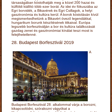
társaságában kóstolhatják meg a közel 200 hazai és
külföldi kiállító több ezer borát. Az idei év fókuszába az
Egri borvidék, a Bikavérek és Egri Csillagok, a helyi
gasztronómia és kultúra kerül. A borok kóstolásán kívül
megismerkedhetünk a Bikavért övező legendákkal,
hungarikum borunk készítésének titkaival. Európa
legszebb borfesztiválján a bor és kultúra találkozását
gazdag zenei és gasztronómiai kínálat teszi most is
felejthetetlenné.
28. Budapest Borfesztivál 2019
A
Budapest Borfesztivál 28. alkalommal várja a borozni,
kikapcsolódni, szórakozni vágyókat a