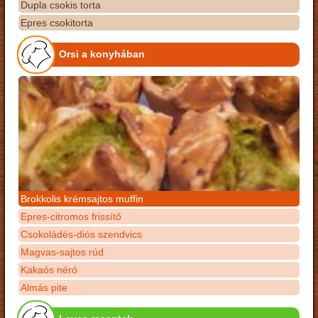
Dupla csokis torta
Epres csokitorta
Orsi a konyhában
Brokkolis krémsajtos muffin
Epres-citromos frissítő
Csokoládés-diós szendvics
Magvas-sajtos rúd
Kakaós néró
Almás pite