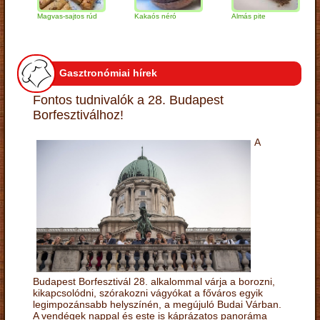
Magvas-sajtos rúd
Kakaós néró
Almás pite
Zab
túr
Gasztronómiai hírek
Fontos tudnivalók a 28. Budapest
Borfesztiválhoz!
A
Budapest Borfesztivál 28. alkalommal várja a borozni,
kikapcsolódni, szórakozni vágyókat a főváros egyik
legimpozánsabb helyszínén, a megújuló Budai Várban.
A vendégek nappal és este is káprázatos panoráma