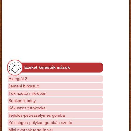
Ezeket keresték mások
Hidegtál 2.
Jemeni birkasült
Tök rizottó mikróban
Sonkás lepény
Kókuszos túrókocka
Tejfölös-petrezselymes gomba
Zöldséges-pulykás-gombás rizottó
Mini nyársak tortellinivel