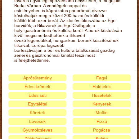
főváros egyik legimpozánsabb helyszínén, a megújuló
Budai Várban. A vendégek nappal és
esti fényében is káprázatos panorámát élvezve
kóstolhatják meg a közel 200 hazai és külföldi
kiállító több ezer borát. Az idei év fókuszába az Egri
borvidék, a Bikavérek és Egri Csillagok, a
helyi gasztronómia és kultúra kerül. A borok kóstolásán
kívül megismerkedhetünk a Bikavért
övező legendákkal, hungarikum borunk készítésének
titkaival. Európa legszebb
borfesztiválján a bor és kultúra találkozását gazdag
zenei és gasztronómiai kínálat teszi most
is felejthetetlenné.
Aprósütemény
Fagyi
Édes krémek
Halételek
Édes süti
Húsételek
Egytálétel
Kenyerek
Köretek
Muffin
Levesek
Pizza
Gyümölcsleves
Pogácsa
Zöldségleves
Saláta