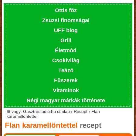
Ottis főz
Zsuzsi finomságai
UFF blog
Grill
Életmód
Csokivilág
Teázó
Fűszerek
Vitaminok
Régi magyar márkák története
Itt vagy: Gasztrostudio.hu címlap › Recept › Flan
karamellöntettel
Flan karamellöntettel
recept