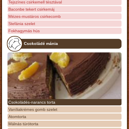
Tejszínes csirkemell tésztával
Baconbe tekert csirkemáj
Mézes-mustáros csirkecomb
Stefánia szelet
Fokhagymás hús
Csokoládé mánia
Csokoládés-narancs torta
Vaníliakrémes gomb szelet
Atomtorta
Málnás túrótorta