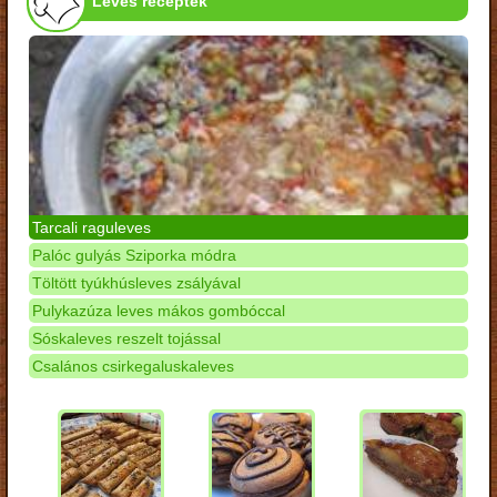
Leves receptek
Tarcali raguleves
Palóc gulyás Sziporka módra
Töltött tyúkhúsleves zsályával
Pulykazúza leves mákos gombóccal
Sóskaleves reszelt tojással
Csalános csirkegaluskaleves