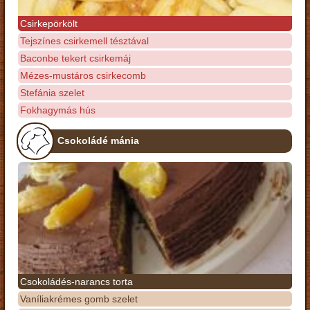
Csirkepörkölt
Tejszínes csirkemell tésztával
Baconbe tekert csirkemáj
Mézes-mustáros csirkecomb
Stefánia szelet
Fokhagymás hús
Csokoládé mánia
Csokoládés-narancs torta
Vaníliakrémes gomb szelet