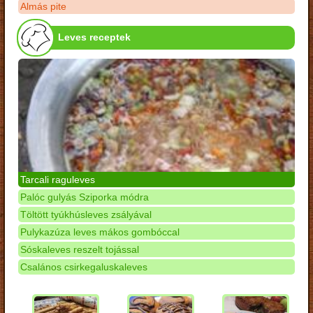
Almás pite
Leves receptek
Tarcali raguleves
Palóc gulyás Sziporka módra
Töltött tyúkhúsleves zsályával
Pulykazúza leves mákos gombóccal
Sóskaleves reszelt tojással
Csalános csirkegaluskaleves