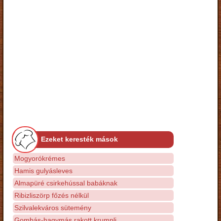
Ezeket keresték mások
Mogyorókrémes
Hamis gulyásleves
Almapüré csirkehússal babáknak
Ribizliszörp főzés nélkül
Szilvalekváros sütemény
Gombás-hagymás rakott krumpli