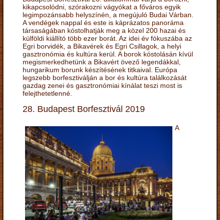
kikapcsolódni, szórakozni vágyókat a főváros egyik
legimpozánsabb helyszínén, a megújuló Budai Várban.
A vendégek nappal és este is káprázatos panoráma
társaságában kóstolhatják meg a közel 200 hazai és
külföldi kiállító több ezer borát. Az idei év fókuszába az
Egri borvidék, a Bikavérek és Egri Csillagok, a helyi
gasztronómia és kultúra kerül. A borok kóstolásán kívül
megismerkedhetünk a Bikavért övező legendákkal,
hungarikum borunk készítésének titkaival. Európa
legszebb borfesztiválján a bor és kultúra találkozását
gazdag zenei és gasztronómiai kínálat teszi most is
felejthetetlenné.
28. Budapest Borfesztivál 2019
A