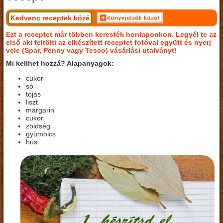
Kedvenc receptek közé
Ezt a receptet már többen keresték honlaponkon. Legyél te az
első aki feltölti az elkészített receptet fotóval együtt és nyerj
vele (Spar, Penny vagy Tesco) vásárlási utalványt!
Mi kellhet hozzá? Alapanyagok:
cukor
só
tojás
liszt
margarin
cukor
zöldség
gyümölcs
hús