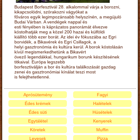
Budapest Borfesztivál 28. alkalommal várja a borozni,
kikapcsolódni, szórakozni vágyókat a
főváros egyik legimpozánsabb helyszínén, a megújuló
Budai Várban. A vendégek nappal és
esti fényében is káprázatos panorámát élvezve
kóstolhatják meg a közel 200 hazai és külföldi
kiállító több ezer borát. Az idei év fókuszába az Egri
borvidék, a Bikavérek és Egri Csillagok, a
helyi gasztronómia és kultúra kerül. A borok kóstolásán
kívül megismerkedhetünk a Bikavért
övező legendákkal, hungarikum borunk készítésének
titkaival. Európa legszebb
borfesztiválján a bor és kultúra találkozását gazdag
zenei és gasztronómiai kínálat teszi most
is felejthetetlenné.
Aprósütemény
Fagyi
Édes krémek
Halételek
Édes süti
Húsételek
Egytálétel
Kenyerek
Köretek
Muffin
Levesek
Pizza