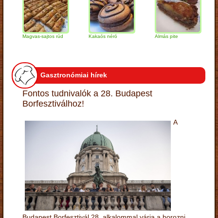
Magvas-sajtos rúd
Kakaós néró
Almás pite
Zabp
túró
Gasztronómiai hírek
Fontos tudnivalók a 28. Budapest
Borfesztiválhoz!
A
Budapest Borfesztivál 28. alkalommal várja a borozni,