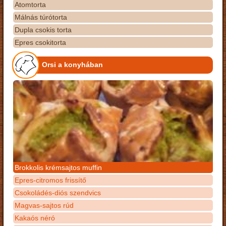
Atomtorta
Málnás túrótorta
Dupla csokis torta
Epres csokitorta
Orsi a konyhában
Brokkolis krémsajtos muffin
Epres-citromos frissítő
Csokoládés-diós szendvics
Magvas-sajtos rúd
Kakaós néró