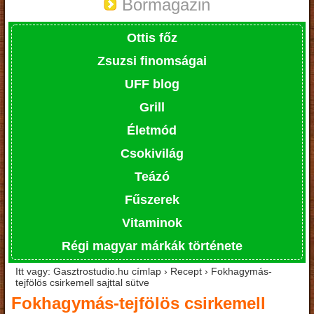
Bormagazin
Ottis főz
Zsuzsi finomságai
UFF blog
Grill
Életmód
Csokivilág
Teázó
Fűszerek
Vitaminok
Régi magyar márkák története
Itt vagy: Gasztrostudio.hu címlap › Recept › Fokhagymás-
tejfölös csirkemell sajttal sütve
Fokhagymás-tejfölös csirkemell