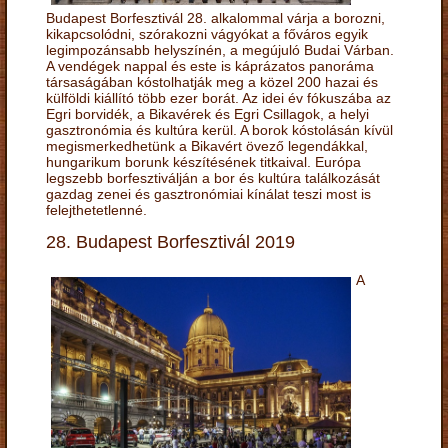
Budapest Borfesztivál 28. alkalommal várja a borozni,
kikapcsolódni, szórakozni vágyókat a főváros egyik
legimpozánsabb helyszínén, a megújuló Budai Várban.
A vendégek nappal és este is káprázatos panoráma
társaságában kóstolhatják meg a közel 200 hazai és
külföldi kiállító több ezer borát. Az idei év fókuszába az
Egri borvidék, a Bikavérek és Egri Csillagok, a helyi
gasztronómia és kultúra kerül. A borok kóstolásán kívül
megismerkedhetünk a Bikavért övező legendákkal,
hungarikum borunk készítésének titkaival. Európa
legszebb borfesztiválján a bor és kultúra találkozását
gazdag zenei és gasztronómiai kínálat teszi most is
felejthetetlenné.
28. Budapest Borfesztivál 2019
A