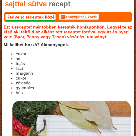
sajttal sütve
recept
Kedvenc receptek közé
Ezt a receptet már többen keresték honlaponkon. Legyél te az
első aki feltölti az elkészített receptet fotóval együtt és nyerj
vele (Spar, Penny vagy Tesco) vásárlási utalványt!
Mi kellhet hozzá? Alapanyagok:
cukor
só
tojás
liszt
margarin
cukor
zöldség
gyümölcs
hús