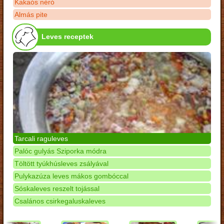
Kakaós néró
Almás pite
Leves receptek
Tarcali raguleves
Palóc gulyás Sziporka módra
Töltött tyúkhúsleves zsályával
Pulykazúza leves mákos gombóccal
Sóskaleves reszelt tojással
Csalános csirkegaluskaleves