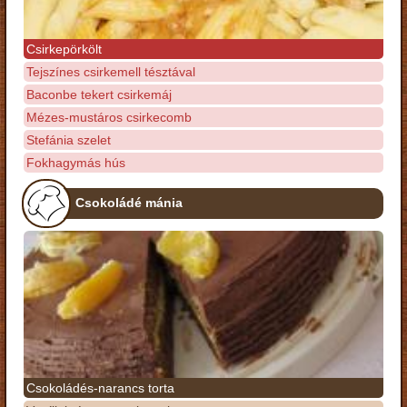
Csirkepörkölt
Tejszínes csirkemell tésztával
Baconbe tekert csirkemáj
Mézes-mustáros csirkecomb
Stefánia szelet
Fokhagymás hús
Csokoládé mánia
Csokoládés-narancs torta