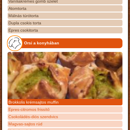
Vaníliakrémes gomb szelet
Atomtorta
Málnás túrótorta
Dupla csokis torta
Epres csokitorta
Orsi a konyhában
Brokkolis krémsajtos muffin
Epres-citromos frissítő
Csokoládés-diós szendvics
Magvas-sajtos rúd