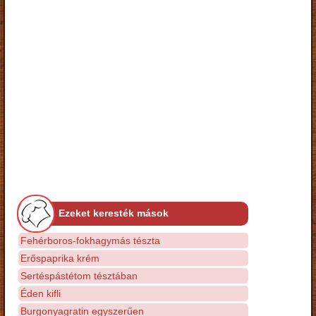
Ezeket keresték mások
Fehérboros-fokhagymás tészta
Erőspaprika krém
Sertéspástétom tésztában
Éden kifli
Burgonyagratin egyszerűen