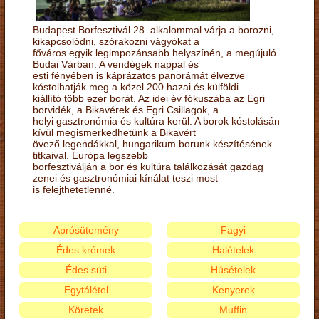
Budapest Borfesztivál 28. alkalommal várja a borozni,
kikapcsolódni, szórakozni vágyókat a
főváros egyik legimpozánsabb helyszínén, a megújuló
Budai Várban. A vendégek nappal és
esti fényében is káprázatos panorámát élvezve
kóstolhatják meg a közel 200 hazai és külföldi
kiállító több ezer borát. Az idei év fókuszába az Egri
borvidék, a Bikavérek és Egri Csillagok, a
helyi gasztronómia és kultúra kerül. A borok kóstolásán
kívül megismerkedhetünk a Bikavért
övező legendákkal, hungarikum borunk készítésének
titkaival. Európa legszebb
borfesztiválján a bor és kultúra találkozását gazdag
zenei és gasztronómiai kínálat teszi most
is felejthetetlenné.
Aprósütemény
Fagyi
Édes krémek
Halételek
Édes süti
Húsételek
Egytálétel
Kenyerek
Köretek
Muffin