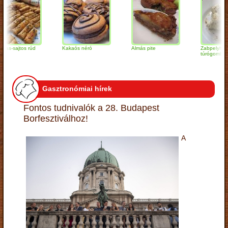
ajtos rúd
Kakaós néró
Almás pite
Zabpelyhes
túrógombóc
Gasztronómiai hírek
Fontos tudnivalók a 28. Budapest
Borfesztiválhoz!
A