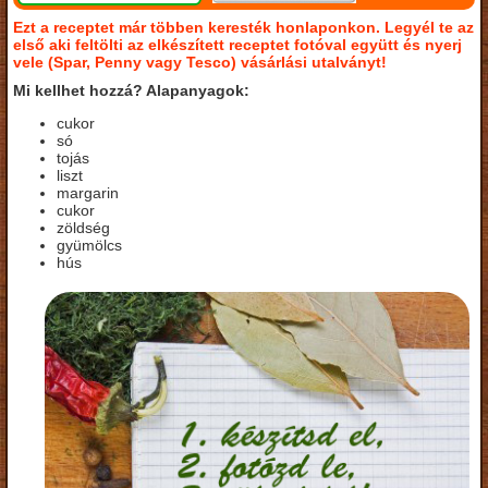
Ezt a receptet már többen keresték honlaponkon. Legyél te az
első aki feltölti az elkészített receptet fotóval együtt és nyerj
vele (Spar, Penny vagy Tesco) vásárlási utalványt!
Mi kellhet hozzá? Alapanyagok:
cukor
só
tojás
liszt
margarin
cukor
zöldség
gyümölcs
hús