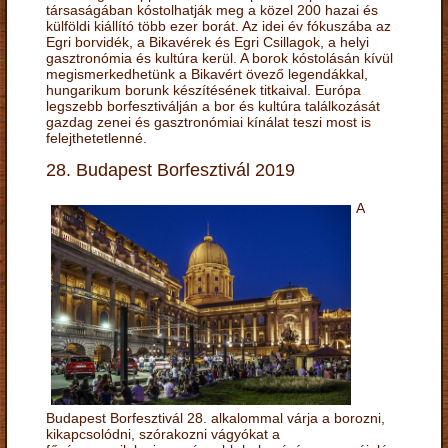
társaságában kóstolhatják meg a közel 200 hazai és
külföldi kiállító több ezer borát. Az idei év fókuszába az
Egri borvidék, a Bikavérek és Egri Csillagok, a helyi
gasztronómia és kultúra kerül. A borok kóstolásán kívül
megismerkedhetünk a Bikavért övező legendákkal,
hungarikum borunk készítésének titkaival. Európa
legszebb borfesztiválján a bor és kultúra találkozását
gazdag zenei és gasztronómiai kínálat teszi most is
felejthetetlenné.
28. Budapest Borfesztivál 2019
A
Budapest Borfesztivál 28. alkalommal várja a borozni,
kikapcsolódni, szórakozni vágyókat a