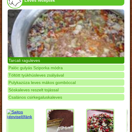
Leves receptek
Tarcali raguleves
Palóc gulyás Sziporka módra
Töltött tyúkhúsleves zsályával
Pulykazúza leves mákos gombóccal
Sóskaleves reszelt tojással
Csalános csirkegaluskaleves