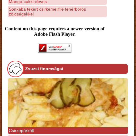
Mangó-cukkinileves
Sonkába tekert csirkemellfilé fehérboros
zöldségekkel
Content on this page requires a newer version of
Adobe Flash Player.
Zsuzsi finomságai
Csirkepörkölt