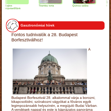
jtos
Tiramisu torta
Quinoa saláta
Mandulás ki
pviselőfánk
Gasztronómiai hírek
Fontos tudnivalók a 28. Budapest
Borfesztiválhoz!
A
Budapest Borfesztivál 28. alkalommal várja a borozni,
kikapcsolódni, szórakozni vágyókat a főváros egyik
legimpozánsabb helyszínén, a megújuló Budai Várban.
A vendégek nappal és este is káprázatos panoráma