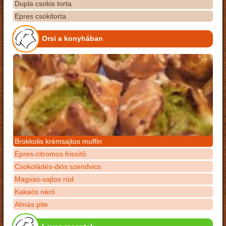
Dupla csokis torta
Epres csokitorta
Orsi a konyhában
Brokkolis krémsajtos muffin
Epres-citromos frissítő
Csokoládés-diós szendvics
Magvas-sajtos rúd
Kakaós néró
Almás pite