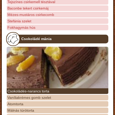
Tejszínes csirkemell tésztával
Baconbe tekert csirkemáj
Mézes-mustáros csirkecomb
Stefánia szelet
Fokhagymás hús
Csokoládé mánia
Csokoládés-narancs torta
Vaníliakrémes gomb szelet
Atomtorta
Málnás túrótorta