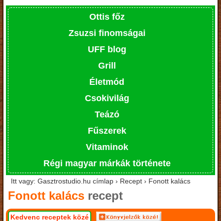
Ottis főz
Zsuzsi finomságai
UFF blog
Grill
Életmód
Csokivilág
Teázó
Fűszerek
Vitaminok
Régi magyar márkák története
Itt vagy: Gasztrostudio.hu címlap › Recept › Fonott kalács
Fonott kalács
recept
Kedvenc receptek közé