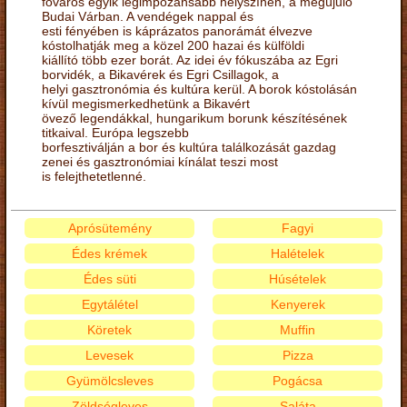
főváros egyik legimpozánsabb helyszínén, a megújuló
Budai Várban. A vendégek nappal és
esti fényében is káprázatos panorámát élvezve
kóstolhatják meg a közel 200 hazai és külföldi
kiállító több ezer borát. Az idei év fókuszába az Egri
borvidék, a Bikavérek és Egri Csillagok, a
helyi gasztronómia és kultúra kerül. A borok kóstolásán
kívül megismerkedhetünk a Bikavért
övező legendákkal, hungarikum borunk készítésének
titkaival. Európa legszebb
borfesztiválján a bor és kultúra találkozását gazdag
zenei és gasztronómiai kínálat teszi most
is felejthetetlenné.
Aprósütemény
Fagyi
Édes krémek
Halételek
Édes süti
Húsételek
Egytálétel
Kenyerek
Köretek
Muffin
Levesek
Pizza
Gyümölcsleves
Pogácsa
Zöldségleves
Saláta