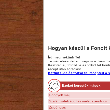
Hogyan készül a Fonott 
Írd meg nekünk Te!
Te már elkészítetted, vagy most készülsz
Készítsd el, fotózd le és töltsd fel ho
recept után sorsolás!
Kattints ide és töltsd fel recepted 
Ezeket keresték mások
Göngyölt máj
Szalámis-felvágottas melegszendvics
Zsidó tojás