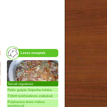
Leves receptek
Tarcali raguleves
Palóc gulyás Sziporka módra
Töltött tyúkhúsleves zsályával
Pulykazúza leves mákos
gombóccal