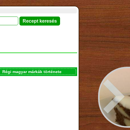
Régi magyar márkák története