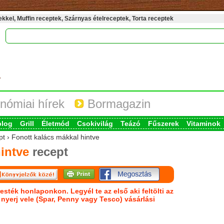
kel, Muffin receptek, Szárnyas ételreceptek, Torta receptek
nómiai hírek
Bormagazin
blog
Grill
Életmód
Csokivilág
Teázó
Fűszerek
Vitaminok
pt › Fonott kalács mákkal hintve
intve
recept
esték honlaponkon. Legyél te az első aki feltölti az
s nyerj vele (Spar, Penny vagy Tesco) vásárlási