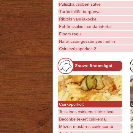
Puliszka csőben sütve
Túrós töltött burgonya
Ribizlis vaníliakocka
Fehér csokis mandarintorta
Finom ragu
Narancsos-gesztenyés muffin
Csirkezúzapörkölt 2.
Zsuzsi finomságai
Csirkepörkölt
Tejszínes csirkemell tésztával
Baconbe tekert csirkemáj
Mézes-mustáros csirkecomb
M