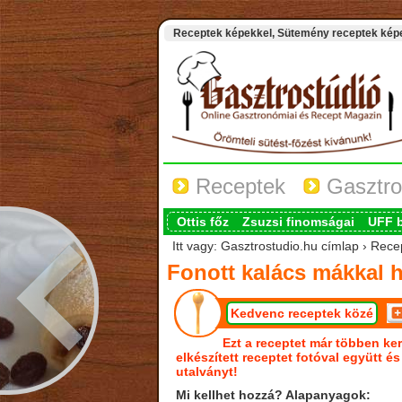
Receptek képekkel, Sütemény receptek képek
Receptek
Gasztro
Ottis főz
Zsuzsi finomságai
UFF 
Itt vagy: Gasztrostudio.hu címlap › Rece
Fonott kalács mákkal h
Kedvenc receptek közé
Ezt a receptet már többen ker
elkészített receptet fotóval együtt é
utalványt!
Mi kellhet hozzá? Alapanyagok: