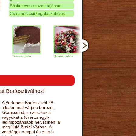
Sóskaleves reszelt tojással
Csalános csirkegaluskaleves
iramisu torta
Quinoa saláta
Mandulás kifli
Csokolád
narancs t
t Borfesztiválhoz!
A Budapest Borfesztivál 28.
alkalommal várja a borozni,
kikapcsolódni, szórakozni
vágyókat a főváros egyik
legimpozánsabb helyszínén, a
megújuló Budai Várban. A
vendégek nappal és este is