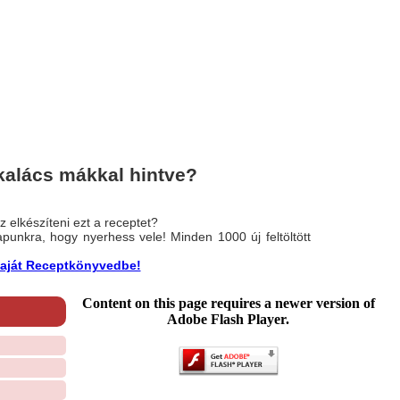
kalács mákkal hintve?
 elkészíteni ezt a receptet?
nlapunkra, hogy nyerhess vele! Minden 1000 új feltöltött
a saját Receptkönyvedbe!
Content on this page requires a newer version of
Adobe Flash Player.