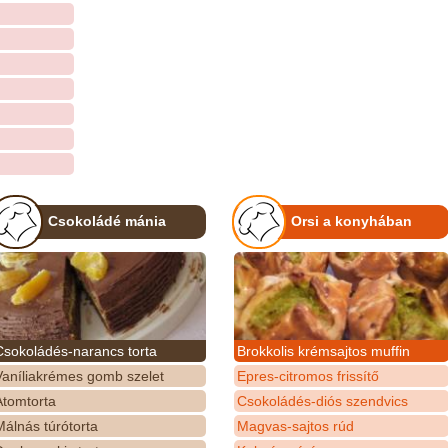
Csokoládé mánia
Orsi a konyhában
Csokoládés-narancs torta
Brokkolis krémsajtos muffin
Vaníliakrémes gomb szelet
Epres-citromos frissítő
Atomtorta
Csokoládés-diós szendvics
álnás túrótorta
Magvas-sajtos rúd