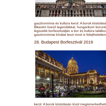
gasztronómia és kultúra kerül. A borok kóstolá
Bikavért övező legendákkal, hungarikum borunk 
legszebb borfesztiválján a bor és kultúra találk
gasztronómiai kínálat teszi most is felejthetetlen
28. Budapest Borfesztivál 2019
kerül. A borok kóstolásán kívül megismerkedhet