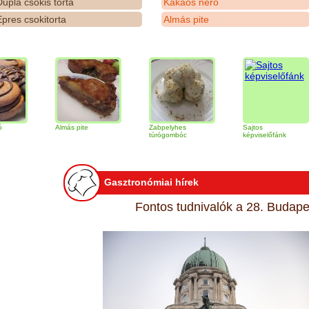
upla csokis torta
Kakaós néró
pres csokitorta
Almás pite
Almás pite
Zabpelyhes
Sajtos
T
túrógombóc
képviselőfánk
Gasztronómiai hírek
Fontos tudnivalók a 28. Budapes