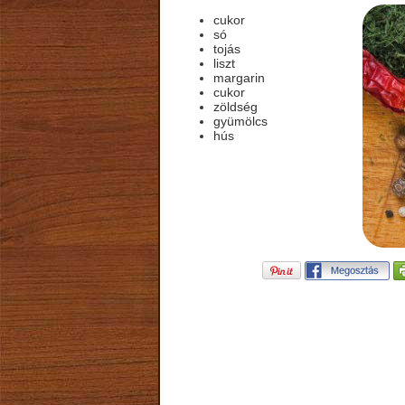
cukor
só
tojás
liszt
margarin
cukor
zöldség
gyümölcs
hús