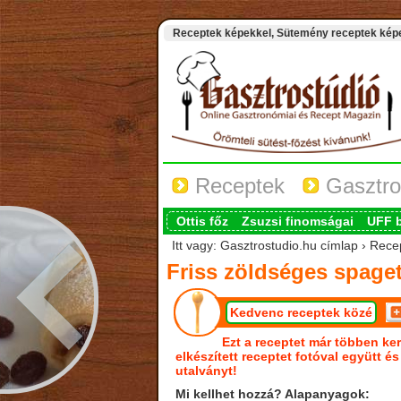
Receptek képekkel, Sütemény receptek képek
Receptek
Gasztro
Ottis főz
Zsuzsi finomságai
UFF 
Itt vagy: Gasztrostudio.hu címlap › Rece
Friss zöldséges spaget
Kedvenc receptek közé
Ezt a receptet már többen ker
elkészített receptet fotóval együtt é
utalványt!
Mi kellhet hozzá? Alapanyagok: