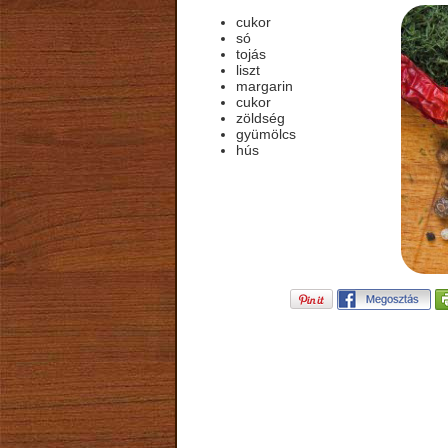
cukor
só
tojás
liszt
margarin
cukor
zöldség
gyümölcs
hús