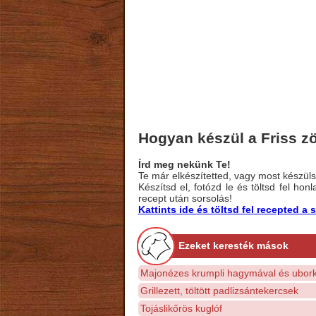
Hogyan készül a Friss z
Írd meg nekünk Te!
Te már elkészítetted, vagy most készülsz
Készítsd el, fotózd le és töltsd fel ho
recept után sorsolás!
Kattints ide és töltsd fel recepted 
Ezeket keresték mások
Majonézes krumpli hagymával és ubork
Grillezett, töltött padlizsántekercsek
Tojáslikőrös kuglóf