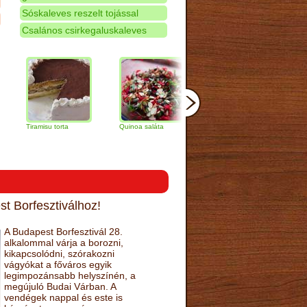
Sóskaleves reszelt tojással
Csalános csirkegaluskaleves
iramisu torta
Quinoa saláta
Mandulás kifli
Csokoládé
narancs to
t Borfesztiválhoz!
A Budapest Borfesztivál 28.
alkalommal várja a borozni,
kikapcsolódni, szórakozni
vágyókat a főváros egyik
legimpozánsabb helyszínén, a
megújuló Budai Várban. A
vendégek nappal és este is