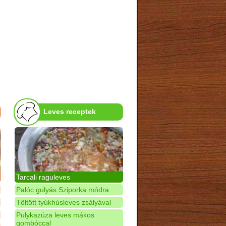
Leves receptek
Tarcali raguleves
Palóc gulyás Sziporka módra
Töltött tyúkhúsleves zsályával
Pulykazúza leves mákos
gombóccal