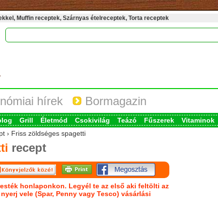
kel, Muffin receptek, Szárnyas ételreceptek, Torta receptek
nómiai hírek
Bormagazin
blog
Grill
Életmód
Csokivilág
Teázó
Fűszerek
Vitaminok
pt › Friss zöldséges spagetti
ti
recept
esték honlaponkon. Legyél te az első aki feltölti az
s nyerj vele (Spar, Penny vagy Tesco) vásárlási