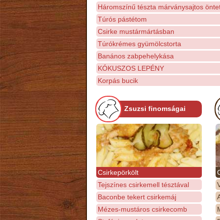
Háromszínű tészta márványsajtos öntet
Túrós pástétom
Csirke mustármártásban
Túrókrémes gyümölcstorta
Banános zabpehelykása
KÓKUSZOS LEPÉNY
Korpás bucik
Zsuzsi finomságai
Csirkepörkölt
Tejszínes csirkemell tésztával
Baconbe tekert csirkemáj
Mézes-mustáros csirkecomb
M