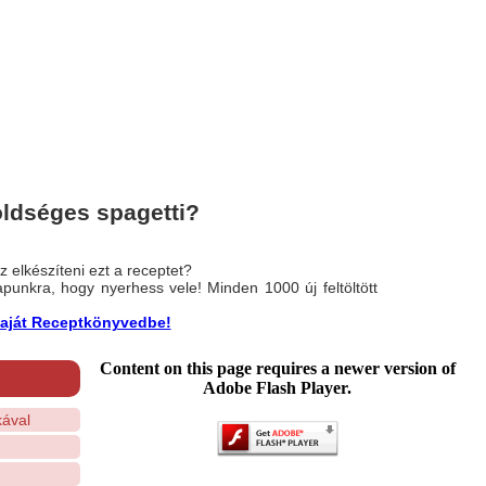
öldséges spagetti?
 elkészíteni ezt a receptet?
nlapunkra, hogy nyerhess vele! Minden 1000 új feltöltött
a saját Receptkönyvedbe!
Content on this page requires a newer version of
Adobe Flash Player.
ával