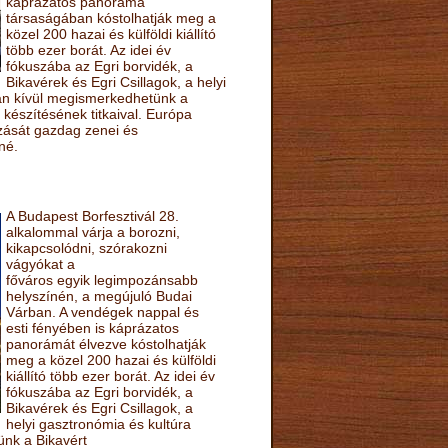
káprázatos panoráma
társaságában kóstolhatják meg a
közel 200 hazai és külföldi kiállító
több ezer borát. Az idei év
fókuszába az Egri borvidék, a
Bikavérek és Egri Csillagok, a helyi
sán kívül megismerkedhetünk a
készítésének titkaival. Európa
ozását gazdag zenei és
né.
A Budapest Borfesztivál 28.
alkalommal várja a borozni,
kikapcsolódni, szórakozni
vágyókat a
főváros egyik legimpozánsabb
helyszínén, a megújuló Budai
Várban. A vendégek nappal és
esti fényében is káprázatos
panorámát élvezve kóstolhatják
meg a közel 200 hazai és külföldi
kiállító több ezer borát. Az idei év
fókuszába az Egri borvidék, a
Bikavérek és Egri Csillagok, a
helyi gasztronómia és kultúra
ünk a Bikavért