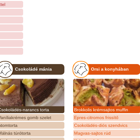
tel
Csokoládé mánia
Orsi a konyhában
Csokoládés-narancs torta
Brokkolis krémsajtos muffin
Vaníliakrémes gomb szelet
Epres-citromos frissítő
Atomtorta
Csokoládés-diós szendvics
álnás túrótorta
Magvas-sajtos rúd