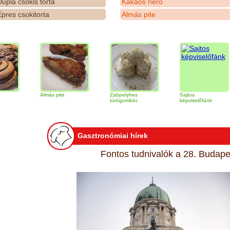
upla csokis torta
Kakaós néró
pres csokitorta
Almás pite
Almás pite
Zabpelyhes
Sajtos
T
túrógombóc
képviselőfánk
Gasztronómiai hírek
Fontos tudnivalók a 28. Budapes