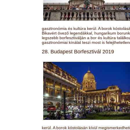
gasztronómia és kultúra kerül. A borok kóstolá
Bikavért övező legendákkal, hungarikum borunk 
legszebb borfesztiválján a bor és kultúra találk
gasztronómiai kínálat teszi most is felejthetetlen
28. Budapest Borfesztivál 2019
kerül. A borok kóstolásán kívül megismerkedhet