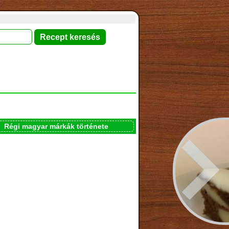
Régi magyar márkák története