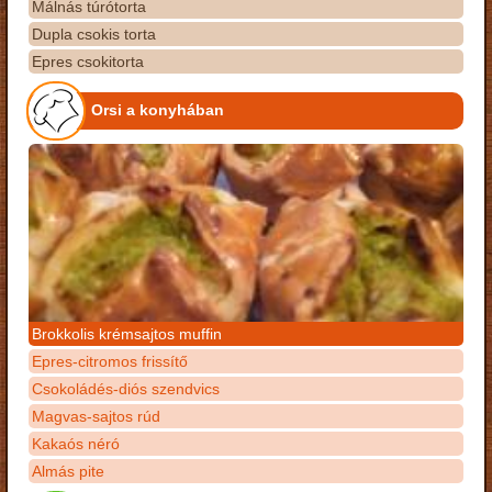
Málnás túrótorta
Dupla csokis torta
Epres csokitorta
Orsi a konyhában
Brokkolis krémsajtos muffin
Epres-citromos frissítő
Csokoládés-diós szendvics
Magvas-sajtos rúd
Kakaós néró
Almás pite