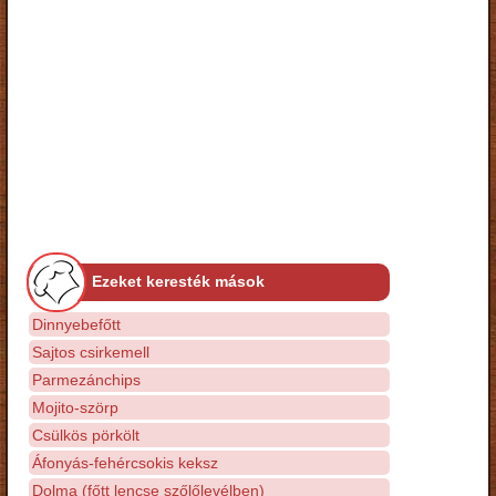
Ezeket keresték mások
Dinnyebefőtt
Sajtos csirkemell
Parmezánchips
Mojito-szörp
Csülkös pörkölt
Áfonyás-fehércsokis keksz
Dolma (főtt lencse szőlőlevélben)