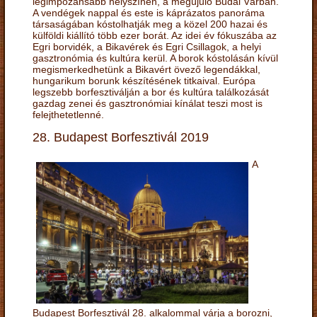
legimpozánsabb helyszínén, a megújuló Budai Várban.
A vendégek nappal és este is káprázatos panoráma
társaságában kóstolhatják meg a közel 200 hazai és
külföldi kiállító több ezer borát. Az idei év fókuszába az
Egri borvidék, a Bikavérek és Egri Csillagok, a helyi
gasztronómia és kultúra kerül. A borok kóstolásán kívül
megismerkedhetünk a Bikavért övező legendákkal,
hungarikum borunk készítésének titkaival. Európa
legszebb borfesztiválján a bor és kultúra találkozását
gazdag zenei és gasztronómiai kínálat teszi most is
felejthetetlenné.
28. Budapest Borfesztivál 2019
A
Budapest Borfesztivál 28. alkalommal várja a borozni,