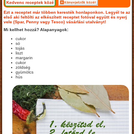
Kedvenc receptek közé
Ezt a receptet már többen keresték honlaponkon. Legyél te az
első aki feltölti az elkészített receptet fotóval együtt és nyerj
vele (Spar, Penny vagy Tesco) vásárlási utalványt!
Mi kellhet hozzá? Alapanyagok:
cukor
só
tojás
liszt
margarin
cukor
zöldség
gyümölcs
hús