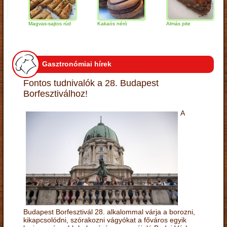
Magvas-sajtos rúd
Kakaós néró
Almás pite
Za
tú
Gasztronómiai hírek
Fontos tudnivalók a 28. Budapest
Borfesztiválhoz!
A
Budapest Borfesztivál 28. alkalommal várja a borozni,
kikapcsolódni, szórakozni vágyókat a főváros egyik