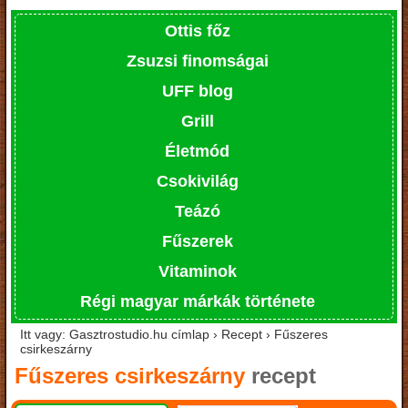
Ottis főz
Zsuzsi finomságai
UFF blog
Grill
Életmód
Csokivilág
Teázó
Fűszerek
Vitaminok
Régi magyar márkák története
Itt vagy: Gasztrostudio.hu címlap › Recept › Fűszeres
csirkeszárny
Fűszeres csirkeszárny
recept