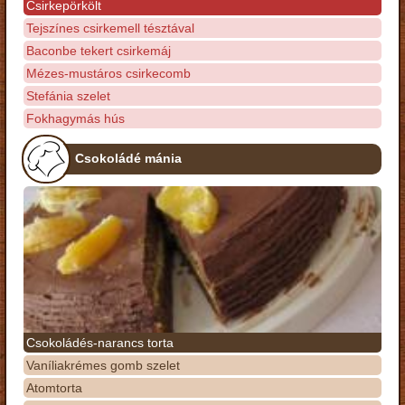
Csirkepörkölt
Tejszínes csirkemell tésztával
Baconbe tekert csirkemáj
Mézes-mustáros csirkecomb
Stefánia szelet
Fokhagymás hús
Csokoládé mánia
Csokoládés-narancs torta
Vaníliakrémes gomb szelet
Atomtorta