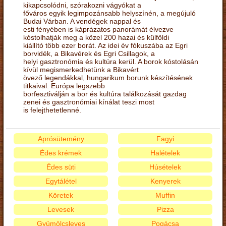
kikapcsolódni, szórakozni vágyókat a
főváros egyik legimpozánsabb helyszínén, a megújuló
Budai Várban. A vendégek nappal és
esti fényében is káprázatos panorámát élvezve
kóstolhatják meg a közel 200 hazai és külföldi
kiállító több ezer borát. Az idei év fókuszába az Egri
borvidék, a Bikavérek és Egri Csillagok, a
helyi gasztronómia és kultúra kerül. A borok kóstolásán
kívül megismerkedhetünk a Bikavért
övező legendákkal, hungarikum borunk készítésének
titkaival. Európa legszebb
borfesztiválján a bor és kultúra találkozását gazdag
zenei és gasztronómiai kínálat teszi most
is felejthetetlenné.
Aprósütemény
Fagyi
Édes krémek
Halételek
Édes süti
Húsételek
Egytálétel
Kenyerek
Köretek
Muffin
Levesek
Pizza
Gyümölcsleves
Pogácsa