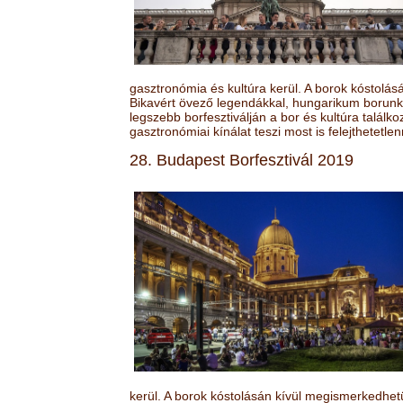
gasztronómia és kultúra kerül. A borok kóstolá
Bikavért övező legendákkal, hungarikum borunk 
legszebb borfesztiválján a bor és kultúra találk
gasztronómiai kínálat teszi most is felejthetetlen
28. Budapest Borfesztivál 2019
kerül. A borok kóstolásán kívül megismerkedhet