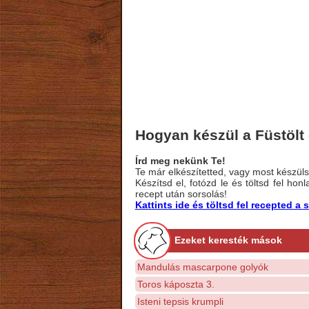
Hogyan készül a Füstölt
Írd meg nekünk Te!
Te már elkészítetted, vagy most készülsz
Készítsd el, fotózd le és töltsd fel ho
recept után sorsolás!
Kattints ide és töltsd fel recepted 
Ezeket keresték mások
Mandulás mascarpone golyók
Toros káposzta 3.
Isteni tepsis krumpli