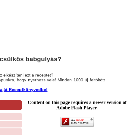
 csülkös babgulyás?
 elkészíteni ezt a receptet?
nlapunkra, hogy nyerhess vele! Minden 1000 új feltöltött
a saját Receptkönyvedbe!
Content on this page requires a newer version of
Adobe Flash Player.