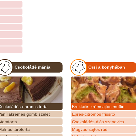
Csokoládé mánia
Orsi a konyhában
Csokoládés-narancs torta
Brokkolis krémsajtos muffin
Vaníliakrémes gomb szelet
Epres-citromos frissítő
Atomtorta
Csokoládés-diós szendvics
álnás túrótorta
Magvas-sajtos rúd