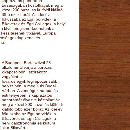
káprázatos panoráma
társaságában kóstolhatják meg a
közel 200 hazai és külföldi kiállító
több ezer borát. Az idei év
fókuszába az Egri borvidék, a
Bikavérek és Egri Csillagok, a helyi
sán kívül megismerkedhetünk a
készítésének titkaival. Európa
ozását gazdag zenei és
né.
A Budapest Borfesztivál 28.
alkalommal várja a borozni,
kikapcsolódni, szórakozni
vágyókat a
főváros egyik legimpozánsabb
helyszínén, a megújuló Budai
Várban. A vendégek nappal és
esti fényében is káprázatos
panorámát élvezve kóstolhatják
meg a közel 200 hazai és külföldi
kiállító több ezer borát. Az idei év
fókuszába az Egri borvidék, a
Bikavérek és Egri Csillagok, a
helyi gasztronómia és kultúra
ünk a Bikavért