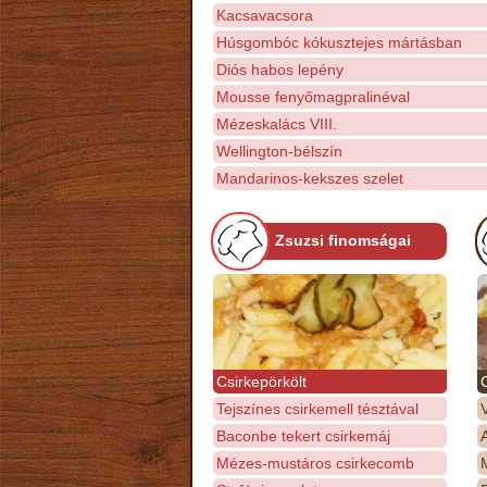
Kacsavacsora
Húsgombóc kókusztejes mártásban
Diós habos lepény
Mousse fenyőmagpralinéval
Mézeskalács VIII.
Wellington-bélszín
Mandarinos-kekszes szelet
Zsuzsi finomságai
Csirkepörkölt
Tejszínes csirkemell tésztával
Baconbe tekert csirkemáj
Mézes-mustáros csirkecomb
M