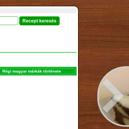
Régi magyar márkák története