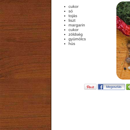
cukor
só
tojás
liszt
margarin
cukor
zöldség
gyümölcs
hús