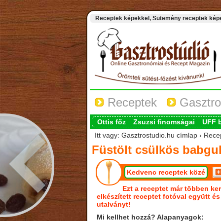
Receptek képekkel, Sütemény receptek képek
Receptek
Gasztro
Ottis főz
Zsuzsi finomságai
UFF 
Itt vagy: Gasztrostudio.hu címlap › Rece
Füstölt csülkös babgu
Kedvenc receptek közé
Ezt a receptet már többen ker
elkészített receptet fotóval együtt é
utalványt!
Mi kellhet hozzá? Alapanyagok: