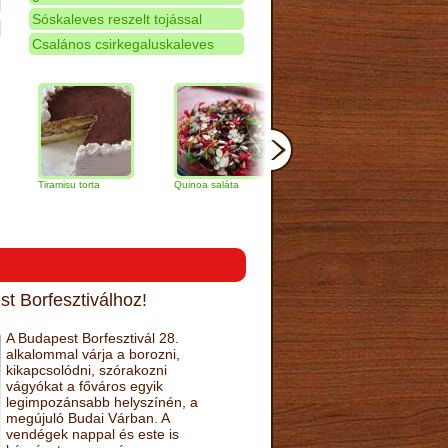
Sóskaleves reszelt tojással
Csalános csirkegaluskaleves
iramisu torta
Quinoa saláta
Mandulás kifli
Csokolád
narancs t
t Borfesztiválhoz!
A Budapest Borfesztivál 28.
alkalommal várja a borozni,
kikapcsolódni, szórakozni
vágyókat a főváros egyik
legimpozánsabb helyszínén, a
megújuló Budai Várban. A
vendégek nappal és este is