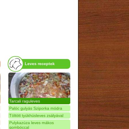
Leves receptek
Tarcali raguleves
Palóc gulyás Sziporka módra
Töltött tyúkhúsleves zsályával
Pulykazúza leves mákos
gombóccal