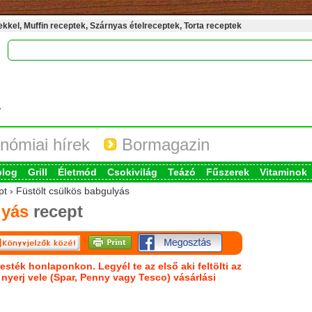
kel, Muffin receptek, Szárnyas ételreceptek, Torta receptek
nómiai hírek
Bormagazin
blog
Grill
Életmód
Csokivilág
Teázó
Fűszerek
Vitaminok
pt › Füstölt csülkös babgulyás
lyás
recept
esték honlaponkon. Legyél te az első aki feltölti az
s nyerj vele (Spar, Penny vagy Tesco) vásárlási