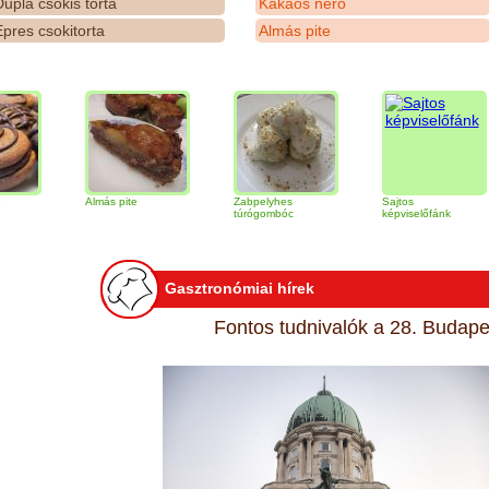
upla csokis torta
Kakaós néró
pres csokitorta
Almás pite
Almás pite
Zabpelyhes
Sajtos
T
túrógombóc
képviselőfánk
Gasztronómiai hírek
Fontos tudnivalók a 28. Budapes