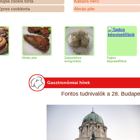
upla csokis torta
Kakaós néró
pres csokitorta
Almás pite
Almás pite
Zabpelyhes
Sajtos
Tir
túrógombóc
képviselőfánk
Gasztronómiai hírek
Fontos tudnivalók a 28. Budapes