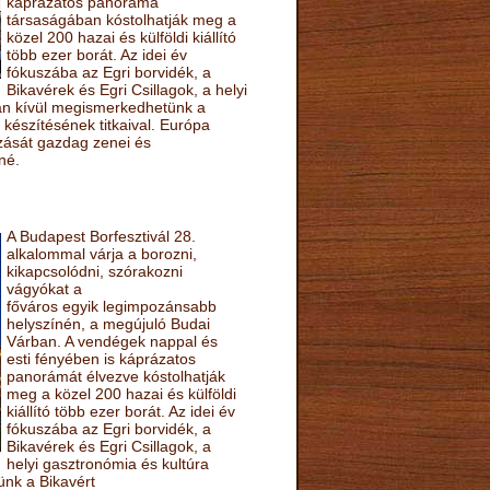
káprázatos panoráma
társaságában kóstolhatják meg a
közel 200 hazai és külföldi kiállító
több ezer borát. Az idei év
fókuszába az Egri borvidék, a
Bikavérek és Egri Csillagok, a helyi
sán kívül megismerkedhetünk a
készítésének titkaival. Európa
ozását gazdag zenei és
né.
A Budapest Borfesztivál 28.
alkalommal várja a borozni,
kikapcsolódni, szórakozni
vágyókat a
főváros egyik legimpozánsabb
helyszínén, a megújuló Budai
Várban. A vendégek nappal és
esti fényében is káprázatos
panorámát élvezve kóstolhatják
meg a közel 200 hazai és külföldi
kiállító több ezer borát. Az idei év
fókuszába az Egri borvidék, a
Bikavérek és Egri Csillagok, a
helyi gasztronómia és kultúra
ünk a Bikavért