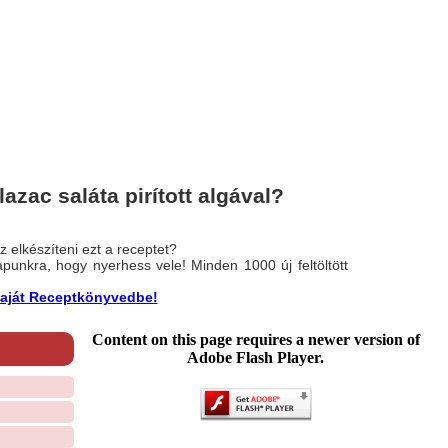
azac saláta pirított algával?
 elkészíteni ezt a receptet?
nlapunkra, hogy nyerhess vele! Minden 1000 új feltöltött
a saját Receptkönyvedbe!
Content on this page requires a newer version of
Adobe Flash Player.