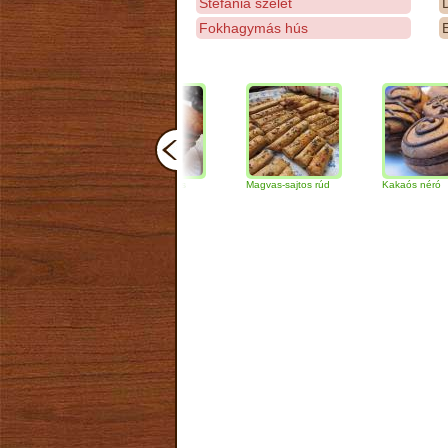
Stefánia szelet
D
Fokhagymás hús
E
Csokoládés-diós
Magvas-sajtos rúd
Kakaós néró
szendvics