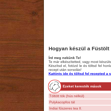
Hogyan készül a Füstölt l
Írd meg nekünk Te!
Te már elkészítetted, vagy most készülsz
Készítsd el, fotózd le és töltsd fel ho
recept után sorsolás!
Kattints ide és töltsd fel recepted 
Ezeket keresték mások
Töltött tök (hús nélkül)
Pulykacopfos tál
Indiai fűszeres tea II.