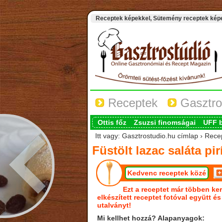
Receptek képekkel, Sütemény receptek képek
Receptek
Gasztro
Ottis főz
Zsuzsi finomságai
UFF 
Itt vagy: Gasztrostudio.hu címlap › Recept
Füstölt lazac saláta pir
Kedvenc receptek közé
Ezt a receptet már többen ker
elkészített receptet fotóval együtt é
utalványt!
Mi kellhet hozzá? Alapanyagok: