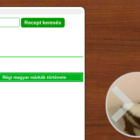
Régi magyar márkák története