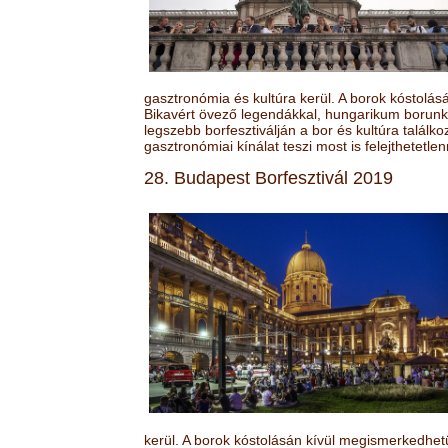
gasztronómia és kultúra kerül. A borok kóstolá
Bikavért övező legendákkal, hungarikum borunk 
legszebb borfesztiválján a bor és kultúra találk
gasztronómiai kínálat teszi most is felejthetetlen
28. Budapest Borfesztivál 2019
kerül. A borok kóstolásán kívül megismerkedhet