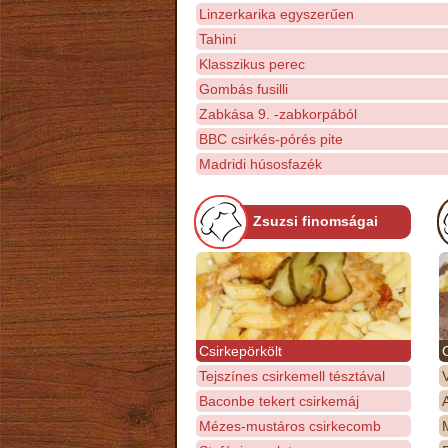
Linzerkarika egyszerűen
Tahini
Klasszikus perec
Gombás fusilli
Zabkása 9. -zabkorpából
BBC csirkés-pórés pite
Madridi húsosfazék
Zsuzsi finomságai
Csirkepörkölt
Tejszínes csirkemell tésztával
Baconbe tekert csirkemáj
Mézes-mustáros csirkecomb
M