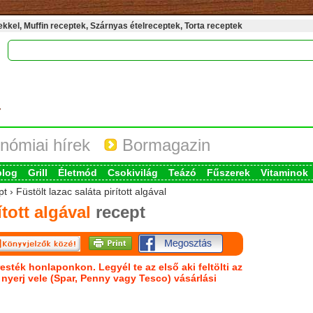
kel, Muffin receptek, Szárnyas ételreceptek, Torta receptek
nómiai hírek
Bormagazin
blog
Grill
Életmód
Csokivilág
Teázó
Fűszerek
Vitaminok
 › Füstölt lazac saláta pirított algával
ított algával
recept
esték honlaponkon. Legyél te az első aki feltölti az
s nyerj vele (Spar, Penny vagy Tesco) vásárlási