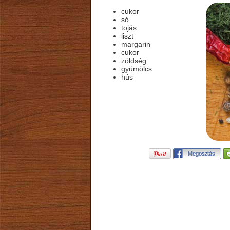
cukor
só
tojás
liszt
margarin
cukor
zöldség
gyümölcs
hús