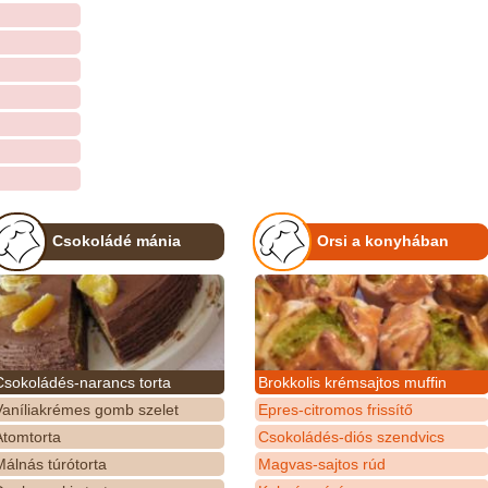
Csokoládé mánia
Orsi a konyhában
Csokoládés-narancs torta
Brokkolis krémsajtos muffin
Vaníliakrémes gomb szelet
Epres-citromos frissítő
Atomtorta
Csokoládés-diós szendvics
álnás túrótorta
Magvas-sajtos rúd