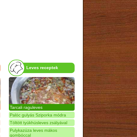
Leves receptek
Tarcali raguleves
Palóc gulyás Sziporka módra
Töltött tyúkhúsleves zsályával
Pulykazúza leves mákos
gombóccal