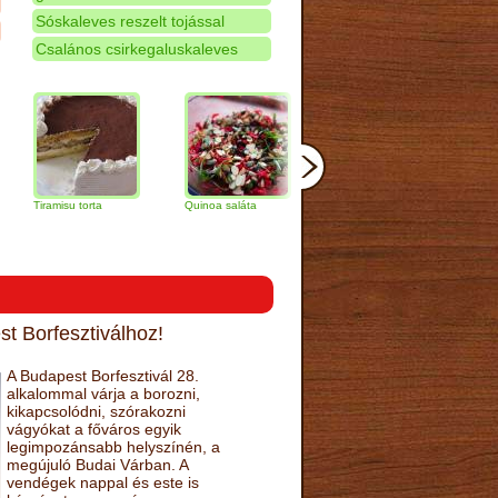
Sóskaleves reszelt tojással
Csalános csirkegaluskaleves
amisu torta
Quinoa saláta
Mandulás kifli
Csokoládés
narancs tort
t Borfesztiválhoz!
A Budapest Borfesztivál 28.
alkalommal várja a borozni,
kikapcsolódni, szórakozni
vágyókat a főváros egyik
legimpozánsabb helyszínén, a
megújuló Budai Várban. A
vendégek nappal és este is