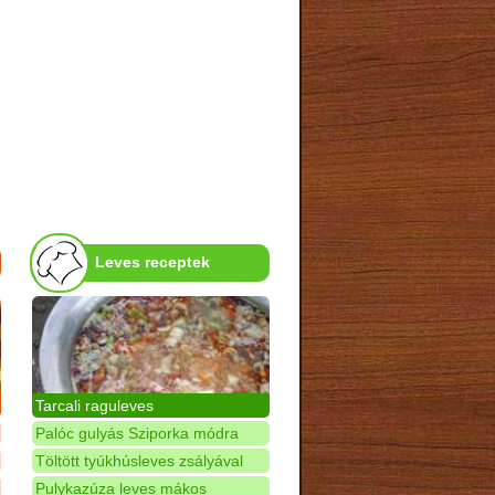
Leves receptek
Tarcali raguleves
Palóc gulyás Sziporka módra
Töltött tyúkhúsleves zsályával
Pulykazúza leves mákos