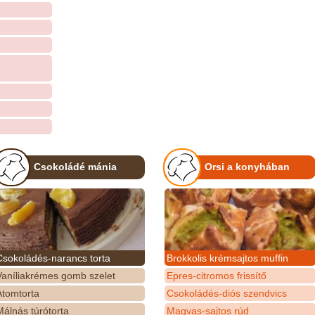
Csokoládé mánia
Orsi a konyhában
Csokoládés-narancs torta
Brokkolis krémsajtos muffin
Vaníliakrémes gomb szelet
Epres-citromos frissítő
Atomtorta
Csokoládés-diós szendvics
álnás túrótorta
Magvas-sajtos rúd