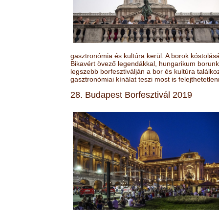
gasztronómia és kultúra kerül. A borok kóstolá
Bikavért övező legendákkal, hungarikum borunk 
legszebb borfesztiválján a bor és kultúra találk
gasztronómiai kínálat teszi most is felejthetetlen
28. Budapest Borfesztivál 2019