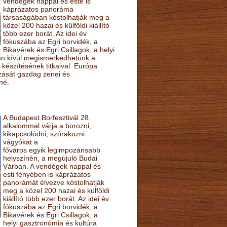
vendégek nappal és este is
káprázatos panoráma
társaságában kóstolhatják meg a
közel 200 hazai és külföldi kiállító
több ezer borát. Az idei év
fókuszába az Egri borvidék, a
Bikavérek és Egri Csillagok, a helyi
sán kívül megismerkedhetünk a
készítésének titkaival. Európa
ozását gazdag zenei és
né.
A Budapest Borfesztivál 28.
alkalommal várja a borozni,
kikapcsolódni, szórakozni
vágyókat a
főváros egyik legimpozánsabb
helyszínén, a megújuló Budai
Várban. A vendégek nappal és
esti fényében is káprázatos
panorámát élvezve kóstolhatják
meg a közel 200 hazai és külföldi
kiállító több ezer borát. Az idei év
fókuszába az Egri borvidék, a
Bikavérek és Egri Csillagok, a
helyi gasztronómia és kultúra