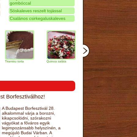
gombóccal
Sóskaleves reszelt tojással
Csalános csirkegaluskaleves
su torta
Quinoa saláta
Mandulás kifli
Csokoládés-
narancs torta
t Borfesztiválhoz!
A Budapest Borfesztivál 28.
alkalommal várja a borozni,
kikapcsolódni, szórakozni
vágyókat a főváros egyik
legimpozánsabb helyszínén, a
megújuló Budai Várban. A