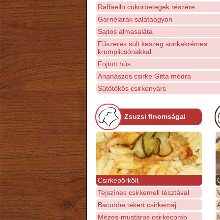
Raffaello cukorbetegek részére
Garnélarák salátaágyon
Sajtos almasaláta
Fűszeres sült keszeg sonkakrémes
krumplicsónakkal
Fojtott hús
Ananászos csirke Gitta módra
Sütőtökös csirkenyárs
Zsuzsi finomságai
Csirkepörkölt
Tejszínes csirkemell tésztával
Baconbe tekert csirkemáj
Mézes-mustáros csirkecomb
M