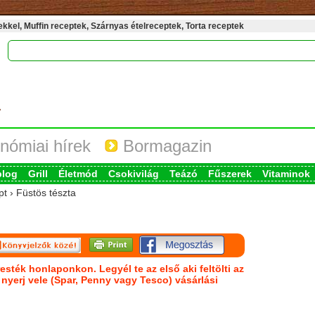
kel, Muffin receptek, Szárnyas ételreceptek, Torta receptek
nómiai hírek
Bormagazin
blog
Grill
Életmód
Csokivilág
Teázó
Fűszerek
Vitaminok
pt › Füstös tészta
esték honlaponkon. Legyél te az első aki feltölti az
s nyerj vele (Spar, Penny vagy Tesco) vásárlási