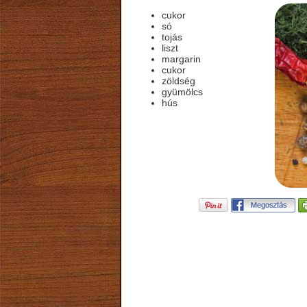
cukor
só
tojás
liszt
margarin
cukor
zöldség
gyümölcs
hús