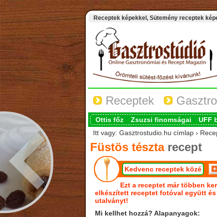
Receptek képekkel, Sütemény receptek képek
Receptek
Gasztro
Ottis főz
Zsuzsi finomságai
UFF 
Itt vagy: Gasztrostudio.hu címlap › Rece
Füstös tészta
recept
Kedvenc receptek közé
Ezt a receptet már többen ker
elkészített receptet fotóval együtt é
utalványt!
Mi kellhet hozzá? Alapanyagok: