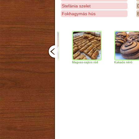
Stefánia szelet
D
Fokhagymás hús
E
Csokoládés-diós
Magvas-sajtos rúd
Kakaós néró
szendvics