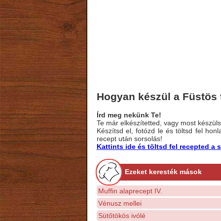
Hogyan készül a Füstös 
Írd meg nekünk Te!
Te már elkészítetted, vagy most készülsz
Készítsd el, fotózd le és töltsd fel ho
recept után sorsolás!
Kattints ide és töltsd fel recepted 
Ezeket keresték mások
Muffin alaprecept IV.
Vénusz mellei
Sütőtökös ivólé