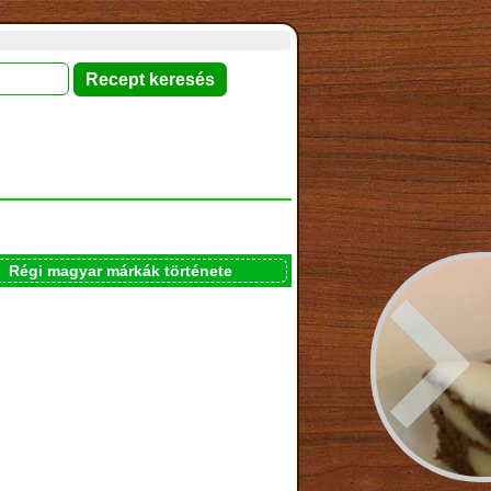
Régi magyar márkák története