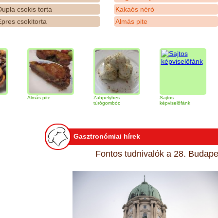
upla csokis torta
Kakaós néró
pres csokitorta
Almás pite
Almás pite
Zabpelyhes
Sajtos
Tirami
túrógombóc
képviselőfánk
Gasztronómiai hírek
Fontos tudnivalók a 28. Budapes