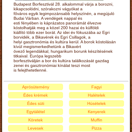
Budapest Borfesztivál 28. alkalommal várja a borozni,
kikapcsolódni, szórakozni vágyókat a
főváros egyik legimpozánsabb helyszínén, a megújuló
Budai Várban. A vendégek nappal és
esti fényében is káprázatos panorámát élvezve
kóstolhatják meg a közel 200 hazai és külföldi
kiállító több ezer borát. Az idei év fókuszába az Egri
borvidék, a Bikavérek és Egri Csillagok, a
helyi gasztronómia és kultúra kerül. A borok kóstolásán
kívül megismerkedhetünk a Bikavért
övező legendákkal, hungarikum borunk készítésének
titkaival. Európa legszebb
borfesztiválján a bor és kultúra találkozását gazdag
zenei és gasztronómiai kínálat teszi most
is felejthetetlenné.
Aprósütemény
Fagyi
Édes krémek
Halételek
Édes süti
Húsételek
Egytálétel
Kenyerek
Köretek
Muffin
Levesek
Pizza