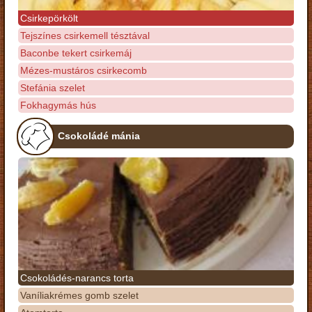
Csirkepörkölt
Tejszínes csirkemell tésztával
Baconbe tekert csirkemáj
Mézes-mustáros csirkecomb
Stefánia szelet
Fokhagymás hús
Csokoládé mánia
Csokoládés-narancs torta
Vaníliakrémes gomb szelet