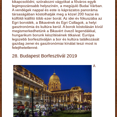
kikapcsolódni, szórakozni vágyókat a főváros egyik
legimpozánsabb helyszínén, a megújuló Budai Várban.
A vendégek nappal és este is káprázatos panoráma
társaságában kóstolhatják meg a közel 200 hazai és
külföldi kiállító több ezer borát. Az idei év fókuszába az
Egri borvidék, a Bikavérek és Egri Csillagok, a helyi
gasztronómia és kultúra kerül. A borok kóstolásán kívül
megismerkedhetünk a Bikavért övező legendákkal,
hungarikum borunk készítésének titkaival. Európa
legszebb borfesztiválján a bor és kultúra találkozását
gazdag zenei és gasztronómiai kínálat teszi most is
felejthetetlenné.
28. Budapest Borfesztivál 2019
A