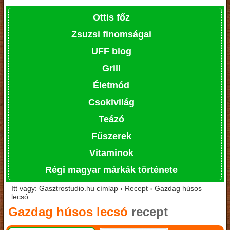
Ottis főz
Zsuzsi finomságai
UFF blog
Grill
Életmód
Csokivilág
Teázó
Fűszerek
Vitaminok
Régi magyar márkák története
Itt vagy: Gasztrostudio.hu címlap › Recept › Gazdag húsos
lecsó
Gazdag húsos lecsó
recept