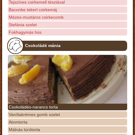
Tejszínes csirkemell tésztával
Baconbe tekert csirkemáj
Mézes-mustáros csirkecomb
Stefánia szelet
Fokhagymás hús
Csokoládé mánia
Csokoládés-narancs torta
Vaníliakrémes gomb szelet
Atomtorta
Málnás túrótorta