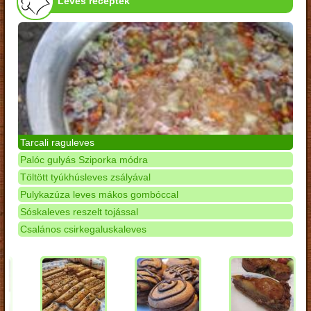
Leves receptek
Tarcali raguleves
Palóc gulyás Sziporka módra
Töltött tyúkhúsleves zsályával
Pulykazúza leves mákos gombóccal
Sóskaleves reszelt tojással
Csalános csirkegaluskaleves