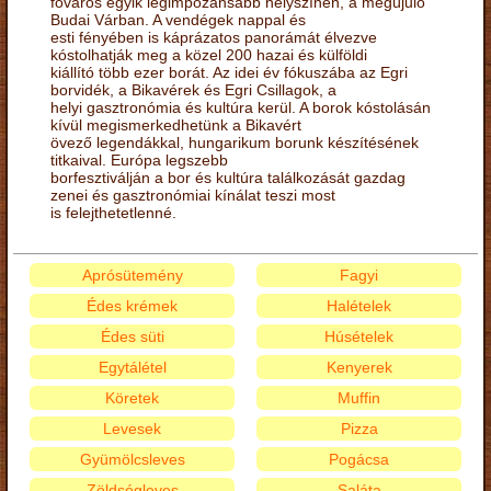
főváros egyik legimpozánsabb helyszínén, a megújuló
Budai Várban. A vendégek nappal és
esti fényében is káprázatos panorámát élvezve
kóstolhatják meg a közel 200 hazai és külföldi
kiállító több ezer borát. Az idei év fókuszába az Egri
borvidék, a Bikavérek és Egri Csillagok, a
helyi gasztronómia és kultúra kerül. A borok kóstolásán
kívül megismerkedhetünk a Bikavért
övező legendákkal, hungarikum borunk készítésének
titkaival. Európa legszebb
borfesztiválján a bor és kultúra találkozását gazdag
zenei és gasztronómiai kínálat teszi most
is felejthetetlenné.
Aprósütemény
Fagyi
Édes krémek
Halételek
Édes süti
Húsételek
Egytálétel
Kenyerek
Köretek
Muffin
Levesek
Pizza
Gyümölcsleves
Pogácsa
Zöldségleves
Saláta