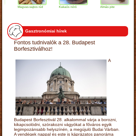
Magvas-sajtos rúd
Kakaós néró
Almás pite
Za
tú
Gasztronómiai hírek
Fontos tudnivalók a 28. Budapest
Borfesztiválhoz!
A
Budapest Borfesztivál 28. alkalommal várja a borozni,
kikapcsolódni, szórakozni vágyókat a főváros egyik
legimpozánsabb helyszínén, a megújuló Budai Várban.
A vendégek nappal és este is káprázatos panoráma