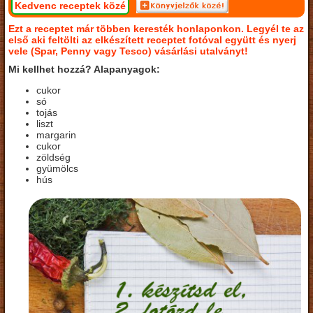
Kedvenc receptek közé
Ezt a receptet már többen keresték honlaponkon. Legyél te az
első aki feltölti az elkészített receptet fotóval együtt és nyerj
vele (Spar, Penny vagy Tesco) vásárlási utalványt!
Mi kellhet hozzá? Alapanyagok:
cukor
só
tojás
liszt
margarin
cukor
zöldség
gyümölcs
hús