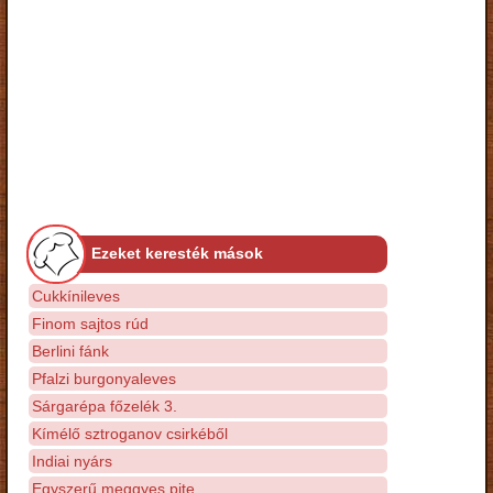
Ezeket keresték mások
Cukkínileves
Finom sajtos rúd
Berlini fánk
Pfalzi burgonyaleves
Sárgarépa főzelék 3.
Kímélő sztroganov csirkéből
Indiai nyárs
Egyszerű meggyes pite