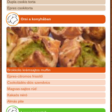
Dupla csokis torta
Epres csokitorta
Orsi a konyhában
Brokkolis krémsajtos muffin
Epres-citromos frissítő
Csokoládés-diós szendvics
Magvas-sajtos rúd
Kakaós néró
Almás pite