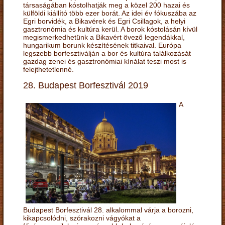
társaságában kóstolhatják meg a közel 200 hazai és
külföldi kiállító több ezer borát. Az idei év fókuszába az
Egri borvidék, a Bikavérek és Egri Csillagok, a helyi
gasztronómia és kultúra kerül. A borok kóstolásán kívül
megismerkedhetünk a Bikavért övező legendákkal,
hungarikum borunk készítésének titkaival. Európa
legszebb borfesztiválján a bor és kultúra találkozását
gazdag zenei és gasztronómiai kínálat teszi most is
felejthetetlenné.
28. Budapest Borfesztivál 2019
A
Budapest Borfesztivál 28. alkalommal várja a borozni,
kikapcsolódni, szórakozni vágyókat a