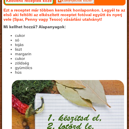
Kedvenc receptek közé
Ezt a receptet már többen keresték honlaponkon. Legyél te az
első aki feltölti az elkészített receptet fotóval együtt és nyerj
vele (Spar, Penny vagy Tesco) vásárlási utalványt!
Mi kellhet hozzá? Alapanyagok:
cukor
só
tojás
liszt
margarin
cukor
zöldség
gyümölcs
hús