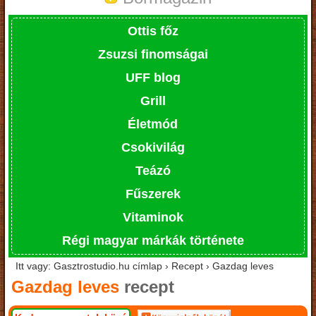
Ottis főz
Zsuzsi finomságai
UFF blog
Grill
Életmód
Csokivilág
Teázó
Fűszerek
Vitaminok
Régi magyar márkák története
Itt vagy: Gasztrostudio.hu címlap › Recept › Gazdag leves
Gazdag leves
recept