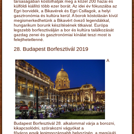
társaságában kóstolhatják meg a közel 200 hazai és
külföldi kiállító több ezer borát. Az idei év fókuszába az
Egri borvidék, a Bikavérek és Egri Csillagok, a helyi
gasztronómia és kultúra kerül. A borok kóstolásán kívül
megismerkedhetünk a Bikavért övező legendákkal,
hungarikum borunk készítésének titkaival. Európa
legszebb borfesztiválján a bor és kultúra találkozását
gazdag zenei és gasztronómiai kínálat teszi most is
felejthetetlenné.
28. Budapest Borfesztivál 2019
A
Budapest Borfesztivál 28. alkalommal várja a borozni,
kikapcsolódni, szórakozni vágyókat a
főváros egyik legimpozánsabb helyszínén, a megújuló