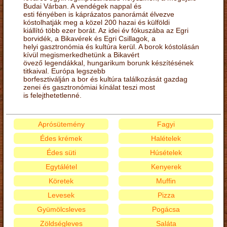
Budai Várban. A vendégek nappal és
esti fényében is káprázatos panorámát élvezve
kóstolhatják meg a közel 200 hazai és külföldi
kiállító több ezer borát. Az idei év fókuszába az Egri
borvidék, a Bikavérek és Egri Csillagok, a
helyi gasztronómia és kultúra kerül. A borok kóstolásán
kívül megismerkedhetünk a Bikavért
övező legendákkal, hungarikum borunk készítésének
titkaival. Európa legszebb
borfesztiválján a bor és kultúra találkozását gazdag
zenei és gasztronómiai kínálat teszi most
is felejthetetlenné.
Aprósütemény
Fagyi
Édes krémek
Halételek
Édes süti
Húsételek
Egytálétel
Kenyerek
Köretek
Muffin
Levesek
Pizza
Gyümölcsleves
Pogácsa
Zöldségleves
Saláta