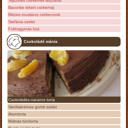
Tejszínes csirkemell tésztával
Baconbe tekert csirkemáj
Mézes-mustáros csirkecomb
Stefánia szelet
Fokhagymás hús
Csokoládé mánia
Csokoládés-narancs torta
Vaníliakrémes gomb szelet
Atomtorta
Málnás túrótorta