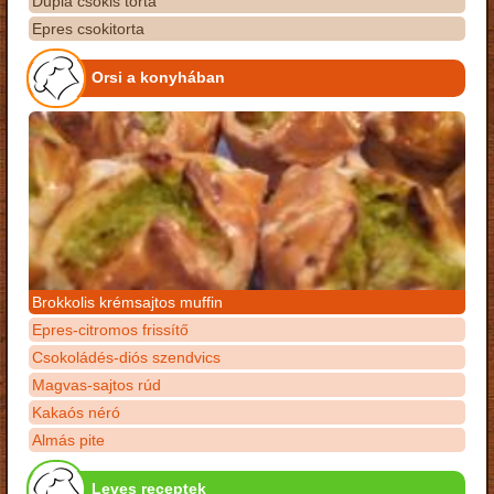
Dupla csokis torta
Epres csokitorta
Orsi a konyhában
Brokkolis krémsajtos muffin
Epres-citromos frissítő
Csokoládés-diós szendvics
Magvas-sajtos rúd
Kakaós néró
Almás pite
Leves receptek