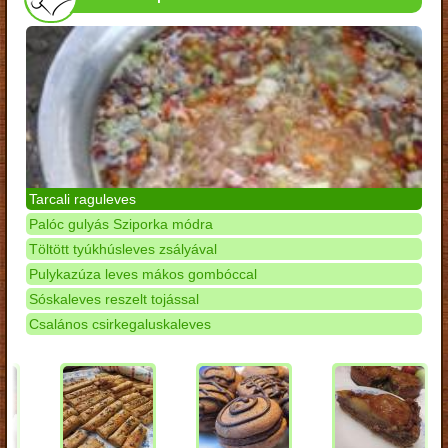
Tarcali raguleves
Palóc gulyás Sziporka módra
Töltött tyúkhúsleves zsályával
Pulykazúza leves mákos gombóccal
Sóskaleves reszelt tojással
Csalános csirkegaluskaleves