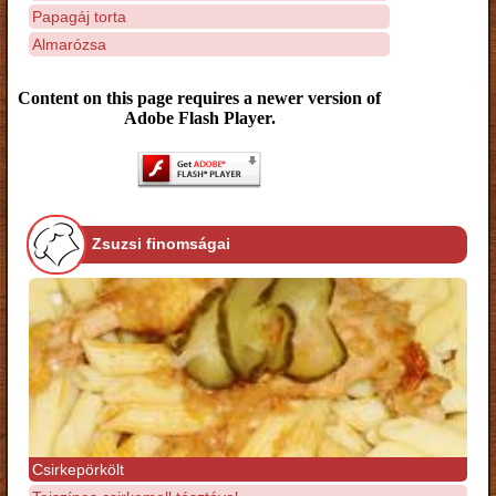
Papagáj torta
Almarózsa
Content on this page requires a newer version of
Adobe Flash Player.
Zsuzsi finomságai
Csirkepörkölt