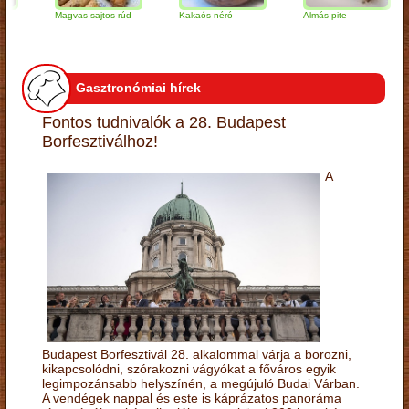
Magvas-sajtos rúd
Kakaós néró
Almás pite
Z
t
Gasztronómiai hírek
Fontos tudnivalók a 28. Budapest
Borfesztiválhoz!
A
Budapest Borfesztivál 28. alkalommal várja a borozni,
kikapcsolódni, szórakozni vágyókat a főváros egyik
legimpozánsabb helyszínén, a megújuló Budai Várban.
A vendégek nappal és este is káprázatos panoráma