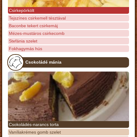
Csirkepörkölt
Tejszínes csirkemell tésztával
Baconbe tekert csirkemáj
Mézes-mustáros csirkecomb
Stefánia szelet
Fokhagymás hús
Csokoládé mánia
Csokoládés-narancs torta
Vaníliakrémes gomb szelet