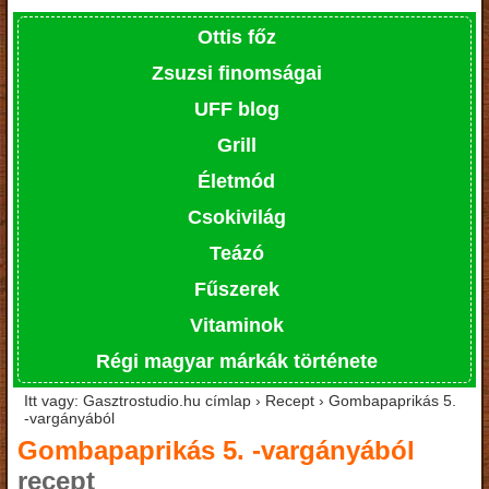
Ottis főz
Zsuzsi finomságai
UFF blog
Grill
Életmód
Csokivilág
Teázó
Fűszerek
Vitaminok
Régi magyar márkák története
Itt vagy: Gasztrostudio.hu címlap › Recept › Gombapaprikás 5.
-vargányából
Gombapaprikás 5. -vargányából
recept