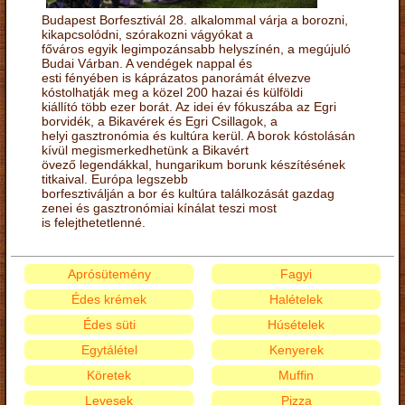
Budapest Borfesztivál 28. alkalommal várja a borozni,
kikapcsolódni, szórakozni vágyókat a
főváros egyik legimpozánsabb helyszínén, a megújuló
Budai Várban. A vendégek nappal és
esti fényében is káprázatos panorámát élvezve
kóstolhatják meg a közel 200 hazai és külföldi
kiállító több ezer borát. Az idei év fókuszába az Egri
borvidék, a Bikavérek és Egri Csillagok, a
helyi gasztronómia és kultúra kerül. A borok kóstolásán
kívül megismerkedhetünk a Bikavért
övező legendákkal, hungarikum borunk készítésének
titkaival. Európa legszebb
borfesztiválján a bor és kultúra találkozását gazdag
zenei és gasztronómiai kínálat teszi most
is felejthetetlenné.
Aprósütemény
Fagyi
Édes krémek
Halételek
Édes süti
Húsételek
Egytálétel
Kenyerek
Köretek
Muffin
Levesek
Pizza