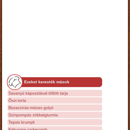
Ezeket keresték mások
Savanyú káposztával töltött tarja
Őszi torta
Búzacsírás-mézes golyó
Színpompás zöldségturmix
Tepsis krumpli
Kókuszos csrkecomb