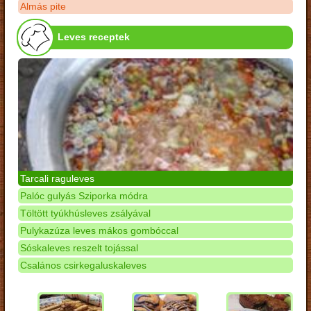
Almás pite
Leves receptek
Tarcali raguleves
Palóc gulyás Sziporka módra
Töltött tyúkhúsleves zsályával
Pulykazúza leves mákos gombóccal
Sóskaleves reszelt tojással
Csalános csirkegaluskaleves