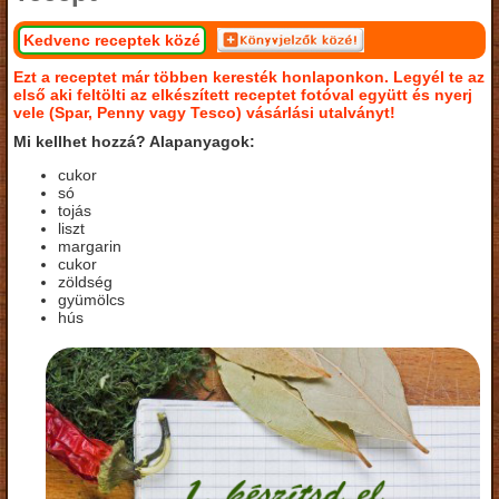
Kedvenc receptek közé
Ezt a receptet már többen keresték honlaponkon. Legyél te az
első aki feltölti az elkészített receptet fotóval együtt és nyerj
vele (Spar, Penny vagy Tesco) vásárlási utalványt!
Mi kellhet hozzá? Alapanyagok:
cukor
só
tojás
liszt
margarin
cukor
zöldség
gyümölcs
hús