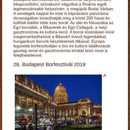
kikapcsolódni, szórakozni vágyókat a főváros egyik
legimpozánsabb helyszínén, a megújuló Budai Várban.
A vendégek nappal és este is káprázatos panoráma
társaságában kóstolhatják meg a közel 200 hazai és
külföldi kiállító több ezer borát. Az idei év fókuszába az
Egri borvidék, a Bikavérek és Egri Csillagok, a helyi
gasztronómia és kultúra kerül. A borok kóstolásán kívül
megismerkedhetünk a Bikavért övező legendákkal,
hungarikum borunk készítésének titkaival. Európa
legszebb borfesztiválján a bor és kultúra találkozását
gazdag zenei és gasztronómiai kínálat teszi most is
felejthetetlenné.
28. Budapest Borfesztivál 2019
A