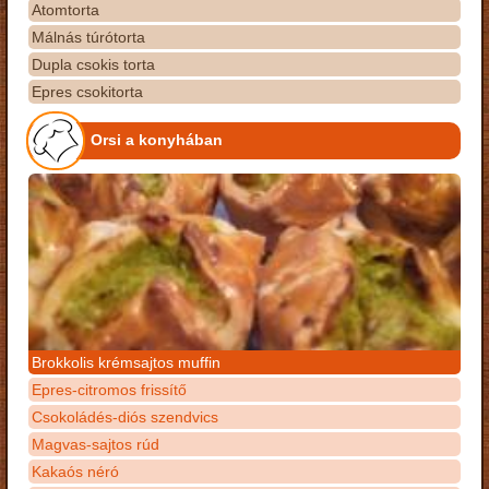
Atomtorta
Málnás túrótorta
Dupla csokis torta
Epres csokitorta
Orsi a konyhában
Brokkolis krémsajtos muffin
Epres-citromos frissítő
Csokoládés-diós szendvics
Magvas-sajtos rúd
Kakaós néró