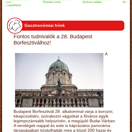
os
Tiramisu torta
Quinoa saláta
Mandulás kifl
iselőfánk
Gasztronómiai hírek
Fontos tudnivalók a 28. Budapest
Borfesztiválhoz!
A
Budapest Borfesztivál 28. alkalommal várja a borozni,
kikapcsolódni, szórakozni vágyókat a főváros egyik
legimpozánsabb helyszínén, a megújuló Budai Várban.
A vendégek nappal és este is káprázatos panoráma
társaságában kóstolhatják meg a közel 200 hazai és