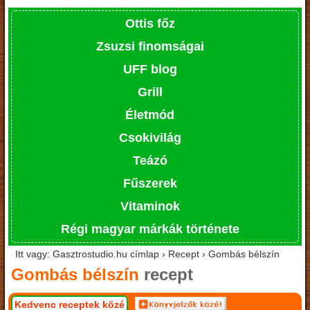
Ottis főz
Zsuzsi finomságai
UFF blog
Grill
Életmód
Csokivilág
Teázó
Fűszerek
Vitaminok
Régi magyar márkák története
Itt vagy: Gasztrostudio.hu címlap › Recept › Gombás bélszín
Gombás bélszín
recept
Kedvenc receptek közé