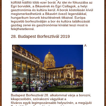
külföldi kiállító több ezer borát. Az idei év fókuszába az
Egri borvidék, a Bikavérek és Egri Csillagok, a helyi
gasztronómia és kultúra kerül. A borok kóstolásán kívül
megismerkedhetünk a Bikavért övező legendákkal,
hungarikum borunk készítésének titkaival. Európa
legszebb borfesztiválján a bor és kultúra találkozását
gazdag zenei és gasztronómiai kínálat teszi most is
felejthetetlenné.
28. Budapest Borfesztivál 2019
A
Budapest Borfesztivál 28. alkalommal várja a borozni,
kikapcsolódni, szórakozni vágyókat a
főváros egyik legimpozánsabb helyszínén, a megújuló