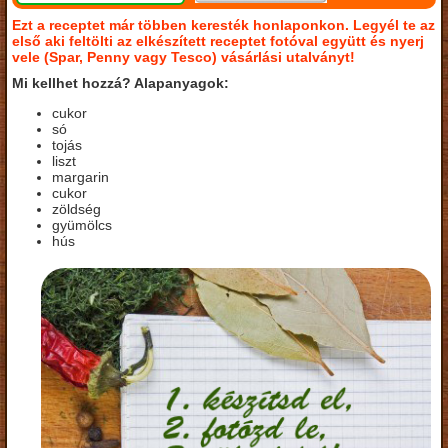
Ezt a receptet már többen keresték honlaponkon. Legyél te az
első aki feltölti az elkészített receptet fotóval együtt és nyerj
vele (Spar, Penny vagy Tesco) vásárlási utalványt!
Mi kellhet hozzá? Alapanyagok:
cukor
só
tojás
liszt
margarin
cukor
zöldség
gyümölcs
hús