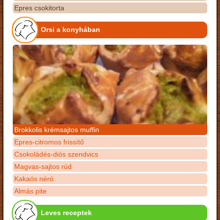
Epres csokitorta
Orsi a konyhában
Brokkolis krémsajtos muffin
Epres-citromos frissítő
Csokoládés-diós szendvics
Magvas-sajtos rúd
Kakaós néró
Almás pite
Leves receptek