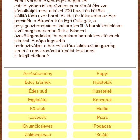
Budai Várban. A vendégek nappal és
esti fényében is káprázatos panorámát élvezve
kóstolhatják meg a közel 200 hazai és külföldi
kiállító több ezer borát. Az idei év fókuszába az Egri
borvidék, a Bikavérek és Egri Csillagok, a
helyi gasztronómia és kultúra kerül. A borok kóstolásán
kívül megismerkedhetünk a Bikavért
övező legendákkal, hungarikum borunk készítésének
titkaival. Európa legszebb
borfesztiválján a bor és kultúra találkozását gazdag
zenei és gasztronómiai kínálat teszi most
is felejthetetlenné.
Aprósütemény
Fagyi
Édes krémek
Halételek
Édes süti
Húsételek
Egytálétel
Kenyerek
Köretek
Muffin
Levesek
Pizza
Gyümölcsleves
Pogácsa
Zöldségleves
Saláta