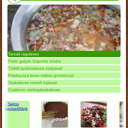
Tarcali raguleves
Palóc gulyás Sziporka módra
Töltött tyúkhúsleves zsályával
Pulykazúza leves mákos gombóccal
Sóskaleves reszelt tojással
Csalános csirkegaluskaleves