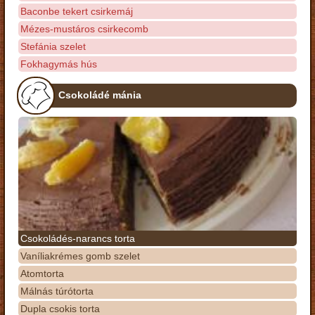
Baconbe tekert csirkemáj
Mézes-mustáros csirkecomb
Stefánia szelet
Fokhagymás hús
Csokoládé mánia
Csokoládés-narancs torta
Vaníliakrémes gomb szelet
Atomtorta
Málnás túrótorta
Dupla csokis torta