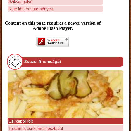
Szilvás golyó
Nutellás teasütemények
Content on this page requires a newer version of
Adobe Flash Player.
Zsuzsi finomságai
Csirkepörkölt
Tejszínes csirkemell tésztával