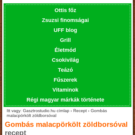
Ottis főz
Zsuzsi finomságai
UFF blog
Grill
Életmód
Csokivilág
Teázó
Fűszerek
Vitaminok
Régi magyar márkák története
Itt vagy: Gasztrostudio.hu címlap › Recept › Gombás
malacpörkölt zöldborsóval
Gombás malacpörkölt zöldborsóval
recept