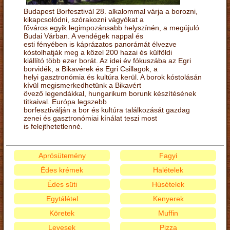
Budapest Borfesztivál 28. alkalommal várja a borozni,
kikapcsolódni, szórakozni vágyókat a
főváros egyik legimpozánsabb helyszínén, a megújuló
Budai Várban. A vendégek nappal és
esti fényében is káprázatos panorámát élvezve
kóstolhatják meg a közel 200 hazai és külföldi
kiállító több ezer borát. Az idei év fókuszába az Egri
borvidék, a Bikavérek és Egri Csillagok, a
helyi gasztronómia és kultúra kerül. A borok kóstolásán
kívül megismerkedhetünk a Bikavért
övező legendákkal, hungarikum borunk készítésének
titkaival. Európa legszebb
borfesztiválján a bor és kultúra találkozását gazdag
zenei és gasztronómiai kínálat teszi most
is felejthetetlenné.
Aprósütemény
Fagyi
Édes krémek
Halételek
Édes süti
Húsételek
Egytálétel
Kenyerek
Köretek
Muffin
Levesek
Pizza