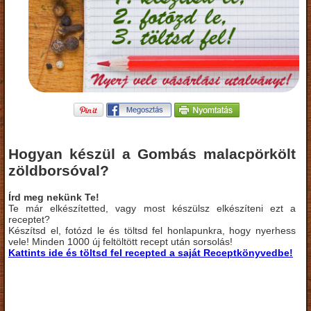
Hogyan készül a Gombás malacpörkölt
zöldborsóval?
Írd meg nekünk Te!
Te már elkészítetted, vagy most készülsz elkészíteni ezt a
receptet?
Készítsd el, fotózd le és töltsd fel honlapunkra, hogy nyerhess
vele! Minden 1000 új feltöltött recept után sorsolás!
Kattints ide és töltsd fel recepted a saját Receptkönyvedbe!