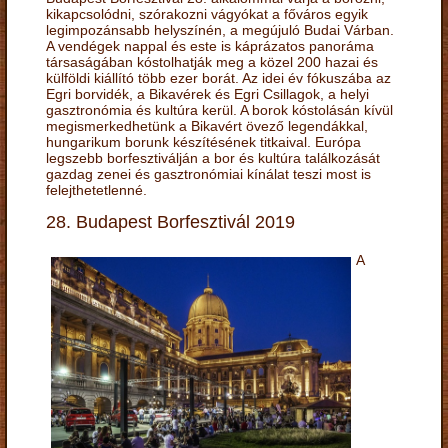
kikapcsolódni, szórakozni vágyókat a főváros egyik
legimpozánsabb helyszínén, a megújuló Budai Várban.
A vendégek nappal és este is káprázatos panoráma
társaságában kóstolhatják meg a közel 200 hazai és
külföldi kiállító több ezer borát. Az idei év fókuszába az
Egri borvidék, a Bikavérek és Egri Csillagok, a helyi
gasztronómia és kultúra kerül. A borok kóstolásán kívül
megismerkedhetünk a Bikavért övező legendákkal,
hungarikum borunk készítésének titkaival. Európa
legszebb borfesztiválján a bor és kultúra találkozását
gazdag zenei és gasztronómiai kínálat teszi most is
felejthetetlenné.
28. Budapest Borfesztivál 2019
A