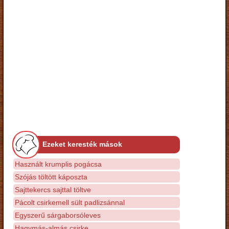
Ezeket keresték mások
Használt krumplis pogácsa
Szójás töltött káposzta
Sajttekercs sajttal töltve
Pácolt csirkemell sült padlizsánnal
Egyszerű sárgaborsóleves
Hagymás-almás csirke