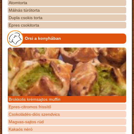
Atomtorta
Málnás túrótorta
Dupla csokis torta
Epres csokitorta
Orsi a konyhában
Brokkolis krémsajtos muffin
Epres-citromos frissítő
Csokoládés-diós szendvics
Magvas-sajtos rúd
Kakaós néró