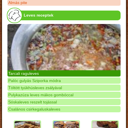
Almás pite
Leves receptek
Tarcali raguleves
Palóc gulyás Sziporka módra
Töltött tyúkhúsleves zsályával
Pulykazúza leves mákos gombóccal
Sóskaleves reszelt tojással
Csalános csirkegaluskaleves