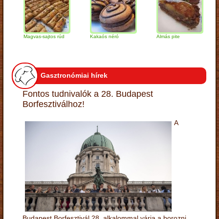
Magvas-sajtos rúd
Kakaós néró
Almás pite
Zab
túr
Gasztronómiai hírek
Fontos tudnivalók a 28. Budapest
Borfesztiválhoz!
A
Budapest Borfesztivál 28. alkalommal várja a borozni,