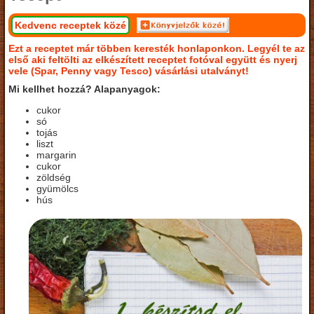
Kedvenc receptek közé
Ezt a receptet már többen keresték honlaponkon. Legyél te az
első aki feltölti az elkészített receptet fotóval együtt és nyerj
vele (Spar, Penny vagy Tesco) vásárlási utalványt!
Mi kellhet hozzá? Alapanyagok:
cukor
só
tojás
liszt
margarin
cukor
zöldség
gyümölcs
hús