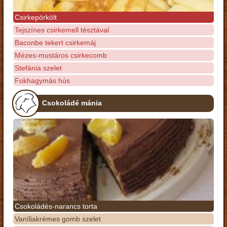
Csirkepörkölt
Tejszínes csirkemell tésztával
Baconbe tekert csirkemáj
Mézes-mustáros csirkecomb
Stefánia szelet
Fokhagymás hús
Csokoládé mánia
Csokoládés-narancs torta
Vaníliakrémes gomb szelet