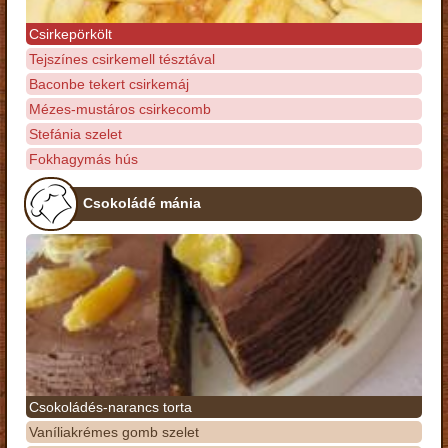
Csirkepörkölt
Tejszínes csirkemell tésztával
Baconbe tekert csirkemáj
Mézes-mustáros csirkecomb
Stefánia szelet
Fokhagymás hús
Csokoládé mánia
Csokoládés-narancs torta
Vaníliakrémes gomb szelet