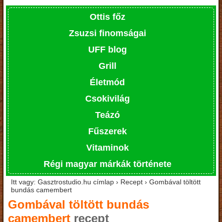
Ottis főz
Zsuzsi finomságai
UFF blog
Grill
Életmód
Csokivilág
Teázó
Fűszerek
Vitaminok
Régi magyar márkák története
Itt vagy: Gasztrostudio.hu címlap › Recept › Gombával töltött
bundás camembert
Gombával töltött bundás
camembert
recept