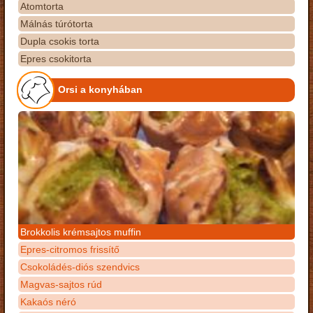
Atomtorta
Málnás túrótorta
Dupla csokis torta
Epres csokitorta
Orsi a konyhában
Brokkolis krémsajtos muffin
Epres-citromos frissítő
Csokoládés-diós szendvics
Magvas-sajtos rúd
Kakaós néró