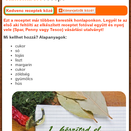
Kedvenc receptek közé
Ezt a receptet már többen keresték honlaponkon. Legyél te az
első aki feltölti az elkészített receptet fotóval együtt és nyerj
vele (Spar, Penny vagy Tesco) vásárlási utalványt!
Mi kellhet hozzá? Alapanyagok:
cukor
só
tojás
liszt
margarin
cukor
zöldség
gyümölcs
hús