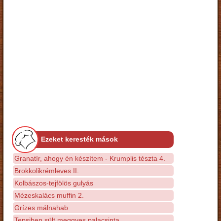
Ezeket keresték mások
Granatír, ahogy én készítem - Krumplis tészta 4.
Brokkolikrémleves II.
Kolbászos-tejfölös gulyás
Mézeskalács muffin 2.
Grízes málnahab
Tepsiben sült meggyes palacsinta