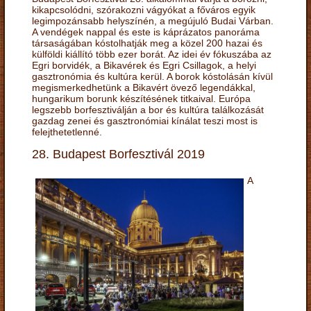
kikapcsolódni, szórakozni vágyókat a főváros egyik
legimpozánsabb helyszínén, a megújuló Budai Várban.
A vendégek nappal és este is káprázatos panoráma
társaságában kóstolhatják meg a közel 200 hazai és
külföldi kiállító több ezer borát. Az idei év fókuszába az
Egri borvidék, a Bikavérek és Egri Csillagok, a helyi
gasztronómia és kultúra kerül. A borok kóstolásán kívül
megismerkedhetünk a Bikavért övező legendákkal,
hungarikum borunk készítésének titkaival. Európa
legszebb borfesztiválján a bor és kultúra találkozását
gazdag zenei és gasztronómiai kínálat teszi most is
felejthetetlenné.
28. Budapest Borfesztivál 2019
A