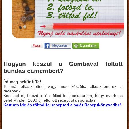
Hogyan készül a Gombával töltött
bundás camembert?
Írd meg nekünk Te!
Te már elkészítetted, vagy most készülsz elkészíteni ezt a
receptet?
Készítsd el, fotózd le és töltsd fel honlapunkra, hogy nyerhess
vele! Minden 1000 új feltöltött recept után sorsolás!
Kattints ide és töltsd fel recepted a saját Receptkönyvedbe!