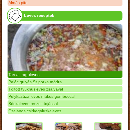
Almás pite
Leves receptek
Tarcali raguleves
Palóc gulyás Sziporka módra
Töltött tyúkhúsleves zsályával
Pulykazúza leves mákos gombóccal
Sóskaleves reszelt tojással
Csalános csirkegaluskaleves