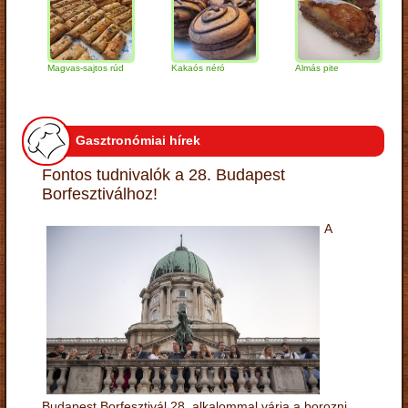
Magvas-sajtos rúd
Kakaós néró
Almás pite
Za
tú
Gasztronómiai hírek
Fontos tudnivalók a 28. Budapest
Borfesztiválhoz!
A
Budapest Borfesztivál 28. alkalommal várja a borozni,