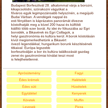
Budapest Borfesztivál 28. alkalommal várja a borozni,
kikapcsolódni, szórakozni vágyókat a
főváros egyik legimpozánsabb helyszínén, a megújuló
Budai Várban. A vendégek nappal és
esti fényében is káprázatos panorámát élvezve
kóstolhatják meg a közel 200 hazai és külföldi
kiállító több ezer borát. Az idei év fókuszába az Egri
borvidék, a Bikavérek és Egri Csillagok, a
helyi gasztronómia és kultúra kerül. A borok kóstolásán
kívül megismerkedhetünk a Bikavért
övező legendákkal, hungarikum borunk készítésének
titkaival. Európa legszebb
borfesztiválján a bor és kultúra találkozását gazdag
zenei és gasztronómiai kínálat teszi most
is felejthetetlenné.
Aprósütemény
Fagyi
Édes krémek
Halételek
Édes süti
Húsételek
Egytálétel
Kenyerek
Köretek
Muffin
Levesek
Pizza