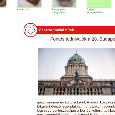
Almás pite
Zabpelyhes
Sajtos
Tiram
túrógombóc
képviselőfánk
Gasztronómiai hírek
Fontos tudnivalók a 28. Budapes
gasztronómia és kultúra kerül. A borok kóstolá
Bikavért övező legendákkal, hungarikum borunk 
legszebb borfesztiválján a bor és kultúra találk
gasztronómiai kínálat teszi most is felejthetetlen