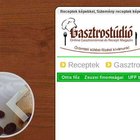
Receptek képekkel, Sütemény receptek képek
Receptek
Gasztro
Ottis főz
Zsuzsi finomságai
UFF 