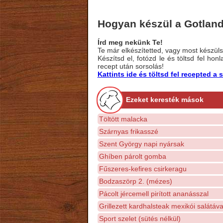
Hogyan készül a Gotland
Írd meg nekünk Te!
Te már elkészítetted, vagy most készülsz
Készítsd el, fotózd le és töltsd fel ho
recept után sorsolás!
Kattints ide és töltsd fel recepted 
Ezeket keresték mások
Töltött malacka
Szárnyas frikasszé
Szent György napi nyársak
Ghíben párolt gomba
Fűszeres-kefires csirkeragu
Bodzaszörp 2. (mézes)
Pácolt jércemell pirított ananásszal
Grillezett kardhalsteak mexikói salátáva
Sport szelet (sütés nélkül)