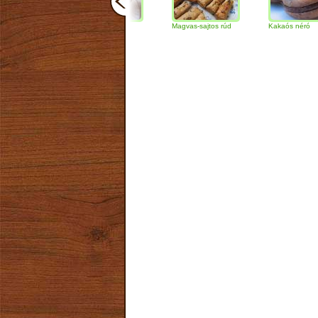
Csokoládés-diós
Magvas-sajtos rúd
Kakaós néró
szendvics