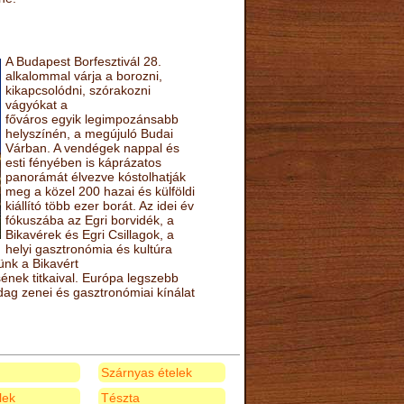
A Budapest Borfesztivál 28.
alkalommal várja a borozni,
kikapcsolódni, szórakozni
vágyókat a
főváros egyik legimpozánsabb
helyszínén, a megújuló Budai
Várban. A vendégek nappal és
esti fényében is káprázatos
panorámát élvezve kóstolhatják
meg a közel 200 hazai és külföldi
kiállító több ezer borát. Az idei év
fókuszába az Egri borvidék, a
Bikavérek és Egri Csillagok, a
helyi gasztronómia és kultúra
ünk a Bikavért
nek titkaival. Európa legszebb
zdag zenei és gasztronómiai kínálat
Szárnyas ételek
elek
Tészta