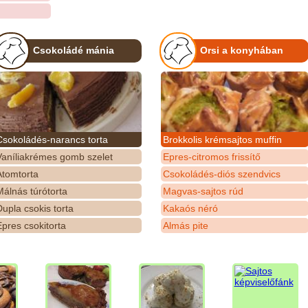
Csokoládé mánia
Orsi a konyhában
Csokoládés-narancs torta
Brokkolis krémsajtos muffin
Vaníliakrémes gomb szelet
Epres-citromos frissítő
Atomtorta
Csokoládés-diós szendvics
álnás túrótorta
Magvas-sajtos rúd
upla csokis torta
Kakaós néró
pres csokitorta
Almás pite