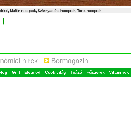
kel, Muffin receptek, Szárnyas ételreceptek, Torta receptek
nómiai hírek
Bormagazin
blog
Grill
Életmód
Csokivilág
Teázó
Fűszerek
Vitaminok