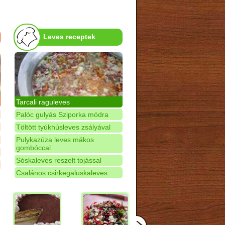
Leves receptek
Tarcali raguleves
Palóc gulyás Sziporka módra
Töltött tyúkhúsleves zsályával
Pulykazúza leves mákos
gombóccal
Sóskaleves reszelt tojással
Csalános csirkegaluskaleves