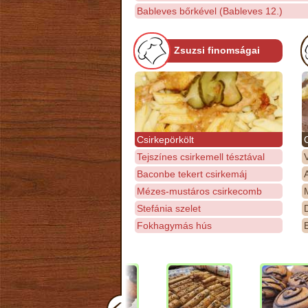
Bableves bőrkével (Bableves 12.)
Zsuzsi finomságai
Csirkepörkölt
Tejszínes csirkemell tésztával
Baconbe tekert csirkemáj
Mézes-mustáros csirkecomb
M
Stefánia szelet
D
Fokhagymás hús
E