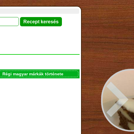
Régi magyar márkák története