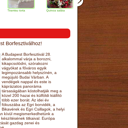
isu torta
Quinoa saláta
Mandulás kifli
Csokoládés-
narancs torta
t Borfesztiválhoz!
A Budapest Borfesztivál 28.
alkalommal várja a borozni,
kikapcsolódni, szórakozni
vágyókat a főváros egyik
legimpozánsabb helyszínén, a
megújuló Budai Várban. A
vendégek nappal és este is
káprázatos panoráma
társaságában kóstolhatják meg a
közel 200 hazai és külföldi kiállító
több ezer borát. Az idei év
fókuszába az Egri borvidék, a
Bikavérek és Egri Csillagok, a helyi
sán kívül megismerkedhetünk a
készítésének titkaival. Európa
ozását gazdag zenei és
né.