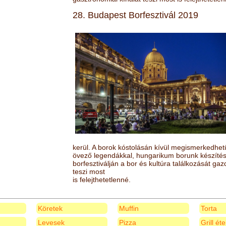
28. Budapest Borfesztivál 2019
kerül. A borok kóstolásán kívül megismerkedhet
övező legendákkal, hungarikum borunk készítésé
borfesztiválján a bor és kultúra találkozását ga
teszi most
is felejthetetlenné.
Köretek
Muffin
Torta
Levesek
Pizza
Grill ét