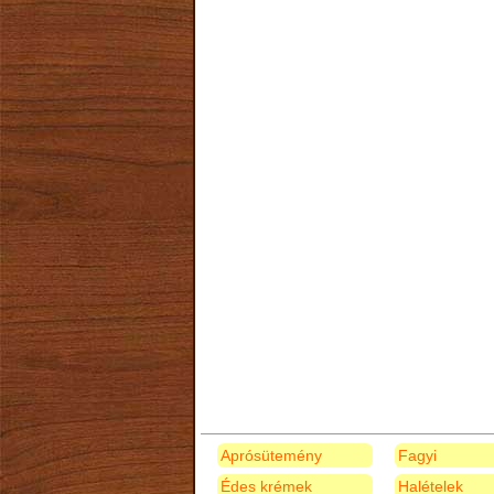
Aprósütemény
Fagyi
Édes krémek
Halételek