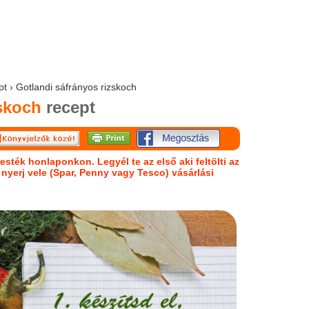
pt › Gotlandi sáfrányos rizskoch
skoch
recept
esték honlaponkon. Legyél te az első aki feltölti az
s nyerj vele (Spar, Penny vagy Tesco) vásárlási