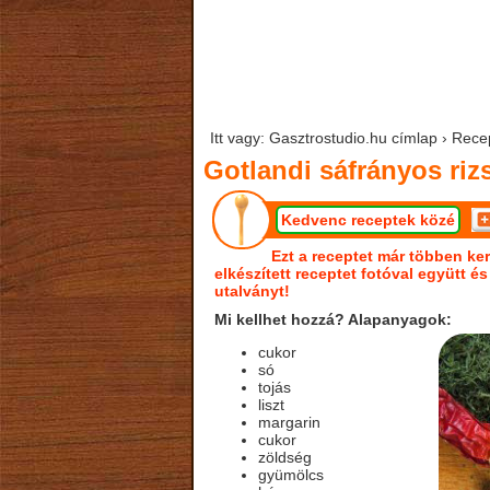
Itt vagy: Gasztrostudio.hu címlap › Rece
Gotlandi sáfrányos riz
Kedvenc receptek közé
Ezt a receptet már többen ker
elkészített receptet fotóval együtt é
utalványt!
Mi kellhet hozzá? Alapanyagok:
cukor
só
tojás
liszt
margarin
cukor
zöldség
gyümölcs